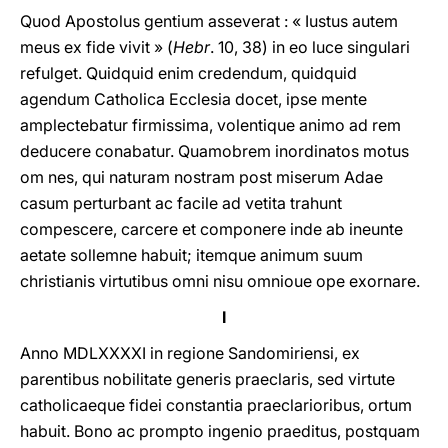
Quod Apostolus gentium asseverat : « Iustus autem
meus ex fide vivit » (
Hebr
. 10, 38) in eo luce singulari
refulget. Quidquid enim credendum, quidquid
agendum Catholica Ecclesia docet, ipse mente
amplectebatur firmissima, volentique animo ad rem
deducere conabatur. Quamobrem inordinatos motus
om nes, qui naturam nostram post miserum Adae
casum perturbant ac facile ad vetita trahunt
compescere, carcere et componere inde ab ineunte
aetate sollemne habuit; itemque animum suum
christianis virtutibus omni nisu omnioue ope exornare.
I
Anno MDLXXXXI in regione Sandomiriensi, ex
parentibus nobilitate generis praeclaris, sed virtute
catholicaeque fidei constantia praeclarioribus, ortum
habuit. Bono ac prompto ingenio praeditus, postquam