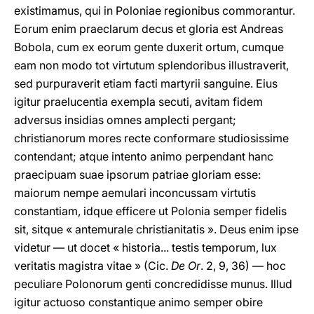
existimamus, qui in Poloniae regionibus commorantur.
Eorum enim praeclarum decus et gloria est Andreas
Bobola, cum ex eorum gente duxerit ortum, cumque
eam non modo tot virtutum splendoribus illustraverit,
sed purpuraverit etiam facti martyrii sanguine. Eius
igitur praelucentia exempla secuti, avitam fidem
adversus insidias omnes amplecti pergant;
christianorum mores recte conformare studiosissime
contendant; atque intento animo perpendant hanc
praecipuam suae ipsorum patriae gloriam esse:
maiorum nempe aemulari inconcussam virtutis
constantiam, idque efficere ut Polonia semper fidelis
sit, sitque « antemurale christianitatis ». Deus enim ipse
videtur — ut docet « historia... testis temporum, lux
veritatis magistra vitae » (Cic.
De Or
. 2, 9, 36) — hoc
peculiare Polonorum genti concredidisse munus. Illud
igitur actuoso constantique animo semper obire