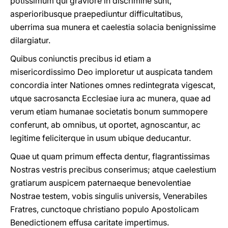
potissimum qui graviore in discrimine sunt,
asperioribusque praepediuntur difficultatibus,
uberrima sua munera et caelestia solacia benignissime
dilargiatur.
Quibus coniunctis precibus id etiam a
misericordissimo Deo imploretur ut auspicata tandem
concordia inter Nationes omnes redintegrata vigescat,
utque sacrosancta Ecclesiae iura ac munera, quae ad
verum etiam humanae societatis bonum summopere
conferunt, ab omnibus, ut oportet, agnoscantur, ac
legitime feliciterque in usum ubique deducantur.
Quae ut quam primum effecta dentur, flagrantissimas
Nostras vestris precibus conserimus; atque caelestium
gratiarum auspicem paternaeque benevolentiae
Nostrae testem, vobis singulis universis, Venerabiles
Fratres, cunctoque christiano populo Apostolicam
Benedictionem effusa caritate impertimus.