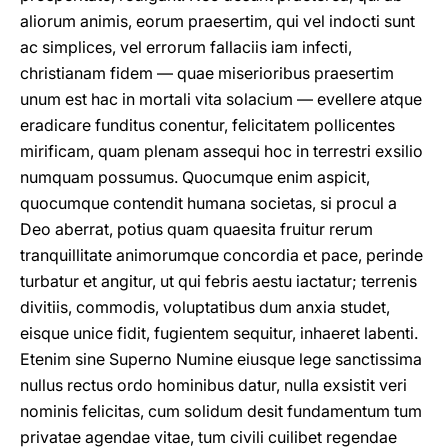
aliorum animis, eorum praesertim, qui vel indocti sunt
ac simplices, vel errorum fallaciis iam infecti,
christianam fidem — quae miserioribus praesertim
unum est hac in mortali vita solacium — evellere atque
eradicare funditus conentur, felicitatem pollicentes
mirificam, quam plenam assequi hoc in terrestri exsilio
numquam possumus. Quocumque enim aspicit,
quocumque contendit humana societas, si procul a
Deo aberrat, potius quam quaesita fruitur rerum
tranquillitate animorumque concordia et pace, perinde
turbatur et angitur, ut qui febris aestu iactatur; terrenis
divitiis, commodis, voluptatibus dum anxia studet,
eisque unice fidit, fugientem sequitur, inhaeret labenti.
Etenim sine Superno Numine eiusque lege sanctissima
nullus rectus ordo hominibus datur, nulla exsistit veri
nominis felicitas, cum solidum desit fundamentum tum
privatae agendae vitae, tum civili cuilibet regendae