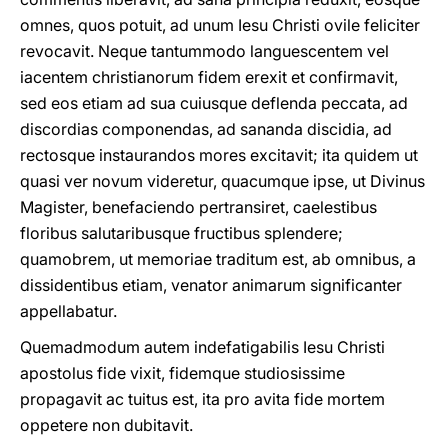
omnes, quos potuit, ad unum Iesu Christi ovile feliciter
revocavit. Neque tantummodo languescentem vel
iacentem christianorum fidem erexit et confirmavit,
sed eos etiam ad sua cuiusque deflenda peccata, ad
discordias componendas, ad sananda discidia, ad
rectosque instaurandos mores excitavit; ita quidem ut
quasi ver novum videretur, quacumque ipse, ut Divinus
Magister, benefaciendo pertransiret, caelestibus
floribus salutaribusque fructibus splendere;
quamobrem, ut memoriae traditum est, ab omnibus, a
dissidentibus etiam, venator animarum significanter
appellabatur.
Quemadmodum autem indefatigabilis Iesu Christi
apostolus fide vixit, fidemque studiosissime
propagavit ac tuitus est, ita pro avita fide mortem
oppetere non dubitavit.