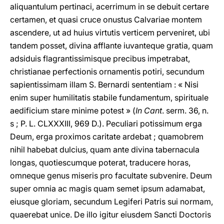
aliquantulum pertinaci, acerrimum in se debuit certare
certamen, et quasi cruce onustus Calvariae montem
ascendere, ut ad huius virtutis verticem perveniret, ubi
tandem posset, divina afflante iuvanteque gratia, quam
adsiduis flagrantissimisque precibus impetrabat,
christianae perfectionis ornamentis potiri, secundum
sapientissimam illam S. Bernardi sententiam : « Nisi
enim super humilitatis stabile fundamentum, spirituale
aedificium stare minime potest » (
In Cant
. serm. 36, n.
s ; P. L. CLXXXIII, 969 D.). Peculiari potissimum erga
Deum, erga proximos caritate ardebat ; quamobrem
nihil habebat dulcius, quam ante divina tabernacula
longas, quotiescumque poterat, traducere horas,
omneque genus miseris pro facultate subvenire. Deum
super omnia ac magis quam semet ipsum adamabat,
eiusque gloriam, secundum Legiferi Patris sui normam,
quaerebat unice. De illo igitur eiusdem Sancti Doctoris