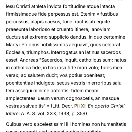
Iesu Christi athleta invicta fortitudine atque intacta
firmissimaque fide perpessus est. Etenim « fustibus
percussus, alapis caesus, fune tractus ab equite
praeeunte laborioso et cruento itinere, Ianoviam
ductus est extremo supplicio dandus. In quo certamine
Martyr Polonus nobilissimos aequavit, quos celebrat
Ecclesia, triumphos. Interrogatus an latinus sacerdos
esset, Andreas "Sacerdos, inquit, catholicus sum; natus
in catholica fide, in hac ipsa fide mori volo; fides mea
verax; ad salutem ducit; vos potius poeniteat;
poenitentiae indulgete, secus vestris in erroribus salu
tem assequi minime poteritis; fidem meam
amplectentes, ueum verum cognoscetis, animasque
vestras salvabitis" » (Litt. Decr.
Pii XI
,
Ex aperto Christi
latere
: A. A. S. vol. XXX, 1938, p. 359).
Quibus verbis scelestissimi illi homines non humanitatis
sensu permoti, sed immani potius ferocitate