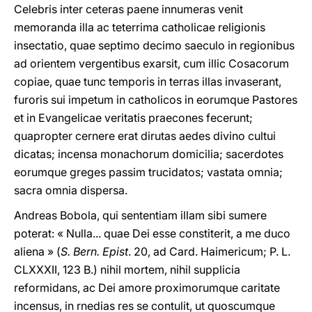
Celebris inter ceteras paene innumeras venit
memoranda illa ac teterrima catholicae religionis
insectatio, quae septimo decimo saeculo in regionibus
ad orientem vergentibus exarsit, cum illic Cosacorum
copiae, quae tunc temporis in terras illas invaserant,
furoris sui impetum in catholicos in eorumque Pastores
et in Evangelicae veritatis praecones fecerunt;
quapropter cernere erat dirutas aedes divino cultui
dicatas; incensa monachorum domicilia; sacerdotes
eorumque greges passim trucidatos; vastata omnia;
sacra omnia dispersa.
Andreas Bobola, qui sententiam illam sibi sumere
poterat: « Nulla... quae Dei esse constiterit, a me duco
aliena » (
S. Bern. Epist
. 20, ad Card. Haimericum; P. L.
CLXXXII, 123 B.) nihil mortem, nihil supplicia
reformidans, ac Dei amore proximorumque caritate
incensus, in rnedias res se contulit, ut quoscumque