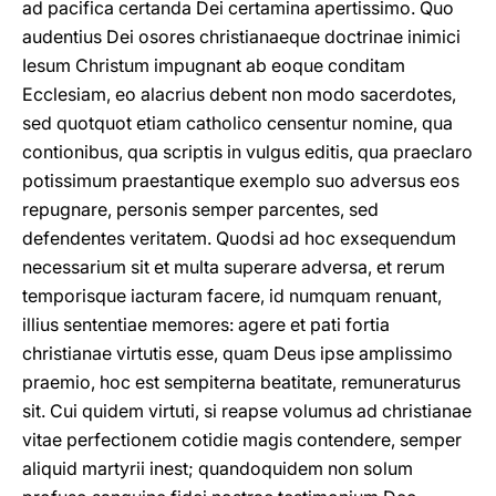
ad pacifica certanda Dei certamina apertissimo. Quo
audentius Dei osores christianaeque doctrinae inimici
Iesum Christum impugnant ab eoque conditam
Ecclesiam, eo alacrius debent non modo sacerdotes,
sed quotquot etiam catholico censentur nomine, qua
contionibus, qua scriptis in vulgus editis, qua praeclaro
potissimum praestantique exemplo suo adversus eos
repugnare, personis semper parcentes, sed
defendentes veritatem. Quodsi ad hoc exsequendum
necessarium sit et multa superare adversa, et rerum
temporisque iacturam facere, id numquam renuant,
illius sententiae memores: agere et pati fortia
christianae virtutis esse, quam Deus ipse amplissimo
praemio, hoc est sempiterna beatitate, remuneraturus
sit. Cui quidem virtuti, si reapse volumus ad christianae
vitae perfectionem cotidie magis contendere, semper
aliquid martyrii inest; quandoquidem non solum