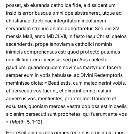
posset, ab eiuranda catholica fide, a dissidentium
insidiis erroribusque omni ope abstraheret, utque ad
christianae doctrinae integritatem incolumem
servandam strenuo animo adhortaretur. Sed die XVI
mensis Maii, anno MDCLVII, in festo Iesu Christi caelos
ascendentis, prope Ianoviam a catholici nominis
inimicis comprehensus est; quod profecto putamus
non illi timorem iniecisse, sed po Aus caeleste
gaudium, quandoquidem novimus martyrium facere
semper eum in votis habuisse, ac Divini Redemptoris
meminisse dicta: « Beati estis, cum maledixerint vobis,
et persecuti vos fuerint, et dixerint omne malum
adversus vos, mentientes, propter me. Gaudete et
exsultate, quoniam merces vestra copiosa est in caelis;
sic enim persecuti sunt prophetas, qui fuerunt ante vos
» (
Matth
. 5, 1-12).
Horrescit animus eos omnes recolens cruciatus, quos