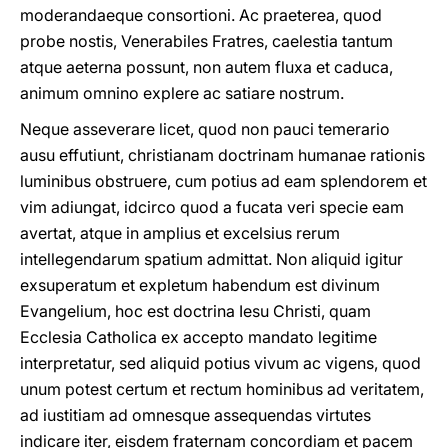
moderandaeque consortioni. Ac praeterea, quod
probe nostis, Venerabiles Fratres, caelestia tantum
atque aeterna possunt, non autem fluxa et caduca,
animum omnino explere ac satiare nostrum.
Neque asseverare licet, quod non pauci temerario
ausu effutiunt, christianam doctrinam humanae rationis
luminibus obstruere, cum potius ad eam splendorem et
vim adiungat, idcirco quod a fucata veri specie eam
avertat, atque in amplius et excelsius rerum
intellegendarum spatium admittat. Non aliquid igitur
exsuperatum et expletum habendum est divinum
Evangelium, hoc est doctrina Iesu Christi, quam
Ecclesia Catholica ex accepto mandato legitime
interpretatur, sed aliquid potius vivum ac vigens, quod
unum potest certum et rectum hominibus ad veritatem,
ad iustitiam ad omnesque assequendas virtutes
indicare iter, eisdem fraternam concordiam et pacem