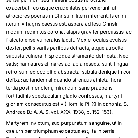
exacerbati, eo usque crudelitatis pervenerunt, ut
atrociores poenas in Christi militem inferrent. Is enim
iterum « fiagris caesus est, aspera ad Iesu Christi
modum redimitus corona, alapis graviter percussus, ac
f alcato ense vulneratus iacuit. Mox ei oculus evulsus
dexter, pellis variis partibus detracta, atque atrociter
subusta vulnera, hispidoque stramento defricata. Nec
satis; nam aures ei, nares ac labia resecta sunt, lingua
retrorsum ex occipitio abstracta, subula denique in cor
defixa: ac tandem aliquando strenuus athleta, hora
tertia post meridiem, mirandum sane praebens
fortitudinis spectaculum gladio confossus, martyrii
gloriam consecutus est » (Homilia Pii XI in canoniz. S.
Andreae B.: A. A. S. vol. XXX, 1938, p. 152-153).
Martyrem invictum, suo purpuratum sanguine, ut in
caelurn per triumphum exceptus est, ita in terris