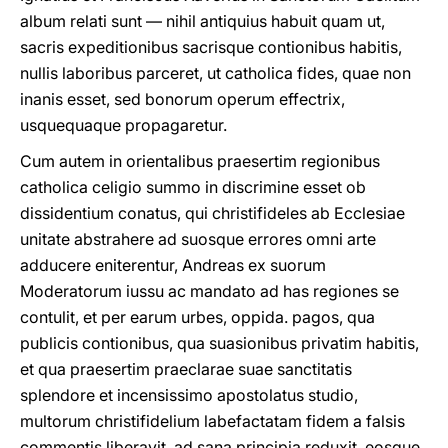
album relati sunt — nihil antiquius habuit quam ut,
sacris expeditionibus sacrisque contionibus habitis,
nullis laboribus parceret, ut catholica fides, quae non
inanis esset, sed bonorum operum effectrix,
usquequaque propagaretur.
Cum autem in orientalibus praesertim regionibus
catholica celigio summo in discrimine esset ob
dissidentium conatus, qui christifideles ab Ecclesiae
unitate abstrahere ad suosque errores omni arte
adducere eniterentur, Andreas ex suorum
Moderatorum iussu ac mandato ad has regiones se
contulit, et per earum urbes, oppida. pagos, qua
publicis contionibus, qua suasionibus privatim habitis,
et qua praesertim praeclarae suae sanctitatis
splendore et incensissimo apostolatus studio,
multorum christifidelium labefactatam fidem a falsis
commentis liberavit, ad sana principia reduxit, eosque