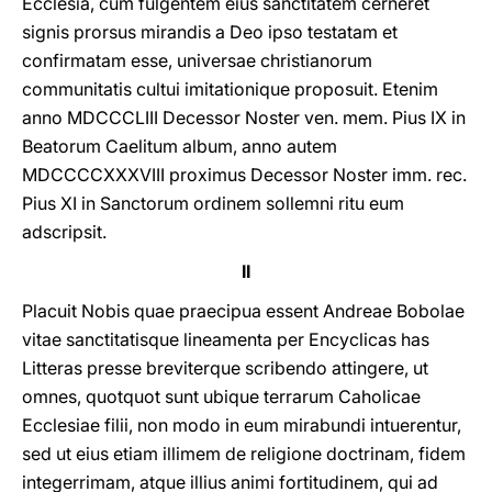
Ecclesia, cum fulgentem eius sanctitatem cerneret
signis prorsus mirandis a Deo ipso testatam et
confirmatam esse, universae christianorum
communitatis cultui imitationique proposuit. Etenim
anno MDCCCLIII Decessor Noster ven. mem. Pius IX in
Beatorum Caelitum album, anno autem
MDCCCCXXXVIII proximus Decessor Noster imm. rec.
Pius XI in Sanctorum ordinem sollemni ritu eum
adscripsit.
II
Placuit Nobis quae praecipua essent Andreae Bobolae
vitae sanctitatisque lineamenta per Encyclicas has
Litteras presse breviterque scribendo attingere, ut
omnes, quotquot sunt ubique terrarum Caholicae
Ecclesiae filii, non modo in eum mirabundi intuerentur,
sed ut eius etiam illimem de religione doctrinam, fidem
integerrimam, atque illius animi fortitudinem, qui ad