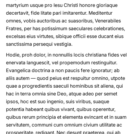
martyrium usque pro Iesu Christi honore gloriaque
decertavit, fide litate pari imitarentur. Meditentur
omnes, vobis auctoribus ac suasoribus, Venerabiles
Fratres, per has potissimum saeculares celebrationes,
excelsas eius virtutes, sibique officii esse ducant eius
sanctissima persequi vestigia.
Hodie, proh dolor, in nonnullis locis christiana fides vel
enervata languescit, vel propemodum restinguitur.
Evangelica doctrina a non paucis fere ignoratur; ab
aliis autem — quod peius est respuitur omnino, utpote
quae a progredientis saeculi hominibus sit aliena, qui
hac in terra omnia sine Deo, atque adeo per semet
ipsos, hoc est suo ingenio, suis viribus, suaque
potentia habeant quibus vivant, quibus operentur,
quibus rerum principia et elementa evincant et in suam
servitutem, communi cum omnium civium utilitate ac
prosperitate, redigant. Nec desunt praeterea, qui ab