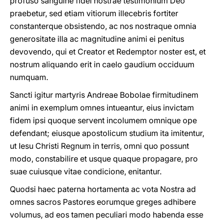
profuso sanguine fidei nostrae testimonium Deo
praebetur, sed etiam vitiorum illecebris fortiter
constanterque obsistendo, ac nos nostraque omnia
generositate illa ac magnitudine animi ei penitus
devovendo, qui et Creator et Redemptor noster est, et
nostrum aliquando erit in caelo gaudium occiduum
numquam.
Sancti igitur martyris Andreae Bobolae firmitudinem
animi in exemplum omnes intueantur, eius invictam
fidem ipsi quoque servent incolumem omnique ope
defendant; eiusque apostolicum studium ita imitentur,
ut Iesu Christi Regnum in terris, omni quo possunt
modo, constabilire et usque quaque propagare, pro
suae cuiusque vitae condicione, enitantur.
Quodsi haec paterna hortamenta ac vota Nostra ad
omnes sacros Pastores eorumque greges adhibere
volumus, ad eos tamen peculiari modo habenda esse