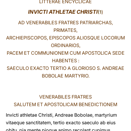
LITTERAE ENCYCLICAE
LATINE
INVICTI ATHLETAE CHRISTI
(
1
)
AD VENERABILES FRATRES PATRIARCHAS,
PRIMATES,
ARCHIEPISCOPOS, EPISCOPOS ALIOSQUE LOCORUM
ORDINARIOS,
PACEM ET COMMUNIONEM CUM APOSTOLICA SEDE
HABENTES :
SAECULO EXACTO TERTIO A GLORIOSO S. ANDREAE
BOBOLAE MARTYRIO.
VENERABILES FRATRES
SALUTEM ET APOSTOLICAM BENEDICTIONEM
Invicti athletae Christi, Andreae Bobolae, martyrium
vitaeque sanctitatem, tertio exacto saeculo ab eius
obitu, pia mente pioque animo recolant cupimus