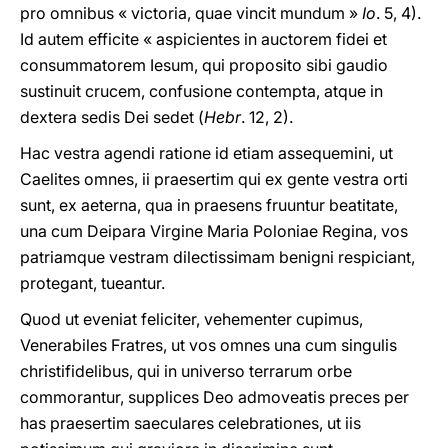
pro omnibus « victoria, quae vincit mundum »
Io
. 5, 4).
Id autem efficite « aspicientes in auctorem fidei et
consummatorem Iesum, qui proposito sibi gaudio
sustinuit crucem, confusione contempta, atque in
dextera sedis Dei sedet (
Hebr
. 12, 2).
Hac vestra agendi ratione id etiam assequemini, ut
Caelites omnes, ii praesertim qui ex gente vestra orti
sunt, ex aeterna, qua in praesens fruuntur beatitate,
una cum Deipara Virgine Maria Poloniae Regina, vos
patriamque vestram dilectissimam benigni respiciant,
protegant, tueantur.
Quod ut eveniat feliciter, vehementer cupimus,
Venerabiles Fratres, ut vos omnes una cum singulis
christifidelibus, qui in universo terrarum orbe
commorantur, supplices Deo admoveatis preces per
has praesertim saeculares celebrationes, ut iis