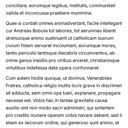
conciliare, eorumque legibus, institutis, communitati
valida et inconcussa praebere munimina.
Quae si cordati omnes animadvertant, facile intellegant
cur Andreas Bobola tot labores, tot aerumnas libenti
strenuoque animo sustinuerit ut catholicam suorum
civium fidem servaret incolumem, eorumque mores,
tantis periculis tantisque illecebris circumventos, ab
omne genus insidiis pro viribus arceret, christianisque
virtutibus indefessa data opera confonnaret.
Cum autem hodie quoque, ut diximus, Venerabiles
Fratres, catholica religio multis locis grave in discrimen
sit adducta, eam omni ope tueri, explanare, propagare
necesse est. Vobis hac in tantae gravitatis causa
auxilio sint non modo sacri administri, qui sollertem
pro credito inunere operam vobis navare debent, sed ii
etiam ex laicorum ordine, qui generoso sunt animo, et