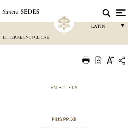
Sancta
SEDES
LATIN
LITTERAE ENCYCLICAE
FRANÇAIS
ENGLISH
ITALIANO
PORTUGUÊS
ESPAÑOL
EN
-
IT
-
LA
DEUTSCH
POLSKI
العربيّة
PIUS PP. XII
中文