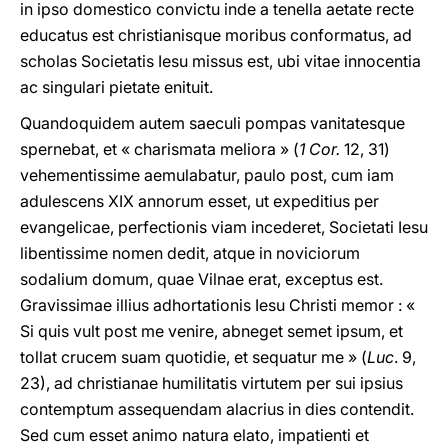
in ipso domestico convictu inde a tenella aetate recte
educatus est christianisque moribus conformatus, ad
scholas Societatis Iesu missus est, ubi vitae innocentia
ac singulari pietate enituit.
Quandoquidem autem saeculi pompas vanitatesque
spernebat, et « charismata meliora » (
1 Cor.
12, 31)
vehementissime aemulabatur, paulo post, cum iam
adulescens XIX annorum esset, ut expeditius per
evangelicae, perfectionis viam incederet, Societati Iesu
libentissime nomen dedit, atque in noviciorum
sodalium domum, quae Vilnae erat, exceptus est.
Gravissimae illius adhortationis Iesu Christi memor : «
Si quis vult post me venire, abneget semet ipsum, et
tollat crucem suam quotidie, et sequatur me » (
Luc
. 9,
23), ad christianae humilitatis virtutem per sui ipsius
contemptum assequendam alacrius in dies contendit.
Sed cum esset animo natura elato, impatienti et