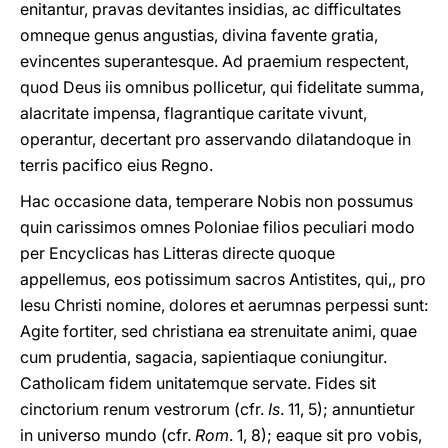
enitantur, pravas devitantes insidias, ac difficultates
omneque genus angustias, divina favente gratia,
evincentes superantesque. Ad praemium respectent,
quod Deus iis omnibus pollicetur, qui fidelitate summa,
alacritate impensa, flagrantique caritate vivunt,
operantur, decertant pro asservando dilatandoque in
terris pacifico eius Regno.
Hac occasione data, temperare Nobis non possumus
quin carissimos omnes Poloniae filios peculiari modo
per Encyclicas has Litteras directe quoque
appellemus, eos potissimum sacros Antistites, qui,, pro
Iesu Christi nomine, dolores et aerumnas perpessi sunt:
Agite fortiter, sed christiana ea strenuitate animi, quae
cum prudentia, sagacia, sapientiaque coniungitur.
Catholicam fidem unitatemque servate. Fides sit
cinctorium renum vestrorum (cfr.
Is
. 11, 5); annuntietur
in universo mundo (cfr.
Rom
. 1, 8); eaque sit pro vobis,