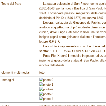
Testo del frate
La statua colossale di San Pietro, come quell
(1831-1846) per la nuova Basilica di San Paolo fu
1823. Conservata presso i magazzini della costru
desiderio di Pio IX (1846-1878) nel marzo 1847.
L’opera, realizzata da Giuseppe de Fabris, venn
analogo soggetto, ma di più modeste dimensioni. 
cubico, dove lungo i lati sono visibili una iscriz
insigne papali entro ghirlande d’alloro e l’emble
lettere R.F.S.P.
L’apostolo è rappresentato con due chiavi nella 
scritta: “ET TIBI DABO CLAVES REGNI COELORUM” 
Papa Pio IX donò il modello in gesso, utilizzato
insieme al gesso della statua di San Paolo, alla 
nicchia dell’abside.
elementi multimediali
foto
Immagini