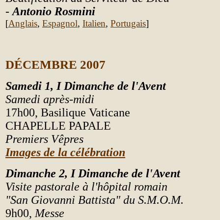
-
Antonio Rosmini
[
Anglais
,
Espagnol
,
Italien
,
Portugais
]
D
É
CEMBRE 2007
Samedi
1, I Dimanche de l'Avent
Samedi après-midi
17h00, Basilique Vaticane
CHAPELLE PAPALE
Premiers
V
êpres
Images de la célébration
Dimanche 2
, I Dimanche de l'Avent
Visite pastorale à l'hôpital romain
"San Giovanni Battista" du S.M.O.M.
9h00,
Messe