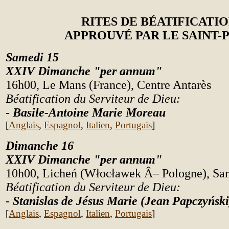
RITES DE BÉATIFICATI
APPROUVÉ PAR LE SAINT-
Samedi 15
XXIV
Dimanche "per annum"
16h00,
Le Mans (France), Centre Antarès
Béatification
du Serviteur
de Dieu:
-
Basile-Antoine Marie Moreau
[
Anglais
,
Espagnol
,
Italien
,
Portugais
]
Dimanche 16
XXIV
Dimanche "per annum"
10h00,
Licheń (Włocławek Â– Pologne), San
Béatification
du Serviteur
de Dieu:
-
Stanislas de Jésus Marie (Jean Papczyński
[
Anglais
,
Espagnol
,
Italien
,
Portugais
]