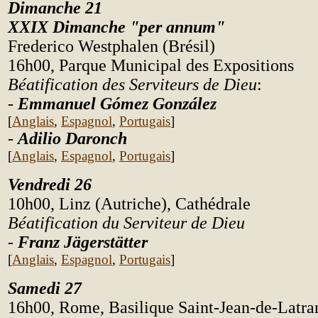
Dimanche 21
XXIX Dimanche "per annum"
Frederico Westphalen (Brésil)
16h00, Parque Municipal des Expositions
Béatification des Serviteurs de Dieu
:
-
Emmanuel Gómez González
[
Anglais
,
Espagnol
,
Portugais
]
-
Adilio Daronch
[
Anglais
,
Espagnol
,
Portugais
]
Vendredi 26
10h00, Linz (Autriche), Cathédrale
Béatification du Serviteur de Dieu
-
Franz Jägerstätter
[
Anglais
,
Espagnol
,
Portugais
]
Samedi 27
16h00, Rome, Basilique Saint-Jean-de-Latra