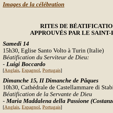
Images de la célébration
RITES DE BÉATIFICATI
APPROUVÉS PAR LE SAINT-
Samedi 14
15h30, Eglise Santo Volto à Turin (Italie)
Béatification du Serviteur de Dieu:
-
Luigi Boccardo
[
Anglais
,
Espagnol
,
Portugais
]
Dimanche 15, II
Dimanche de Pâques
10h30, Cathédrale de Castellammare di Stabia
Béatification de la Servante de Dieu
-
Maria Maddalena della Passione (Costanz
[
Anglais
,
Espagnol
,
Portugais
]