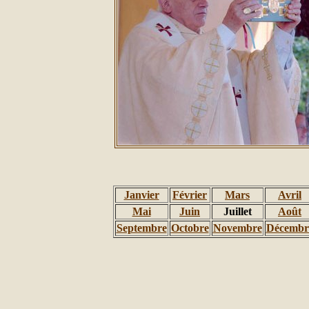
Janvier
Février
Mars
Avril
Mai
Juin
Juillet
Août
Septembre
Octobre
Novembre
Décembr