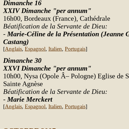
Dimanche 16
XXIV
Dimanche "per annum"
16h00,
Bordeaux (France), Cathédrale
Béatification de la Servante de Dieu:
-
Marie-Céline de la Présentation (Jeanne
Castang)
[
Anglais
,
Espagnol
,
Italien
,
Portugais
]
Dimanche 30
XXVI
Dimanche "per annum"
10h00,
Nysa (Opole Â– Pologne) Eglise de S
Sainte Agnèse
Béatification de la Servante de Dieu:
-
Marie Merckert
[
Anglais
,
Espagnol
,
Italien
,
Portugais
]