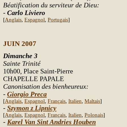
Béatification du serviteur de Dieu:
-
Carlo Liviero
[
Anglais
,
Espagnol
,
Portugais
]
JUIN
2007
Dimanche
3
Sainte Trinité
10h00, Place Saint-Pierre
CHAPELLE PAPALE
Canonisation des bienheureux:
-
Giorgio Preca
[
Anglais
,
Espagnol
,
Fran
çais
,
Italien
,
Maltais
]
-
Szymon z Lipnicy
[
Anglais
,
Espagnol
,
Fran
çais
,
Italien
,
Polonais
]
-
Karel Van Sint Andries Houben