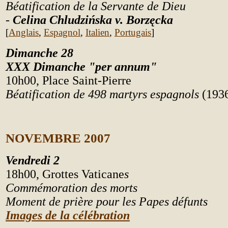
Béatification de la Servante de Dieu
-
Celina Chludzińska v. Borzęcka
[
Anglais
,
Espagnol
,
Italien
,
Portugais
]
Dimanche 28
XXX Dimanche "per annum"
10h00, Place Saint-Pierre
Béatification de 498 martyrs espagnols
(193
NOVEMBRE 2007
Vendredi 2
18h00,
Grottes Vaticane
s
Commémoration des morts
Moment de prière pour les Papes défunts
Images de la célébration