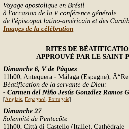
Voyage apostolique en Brésil
à l'occasion de la V conférence générale
de l'épiscopat latino-américain et des Cara
ï
Images de la célébration
RITES DE BÉATIFICATI
APPROUVÉ PAR LE SAINT-
Dimanche 6, V de P
â
ques
11h00, Antequera - Málaga (Espagne), Â“Rec
Béatification de la servante de Dieu:
-
Carmen del Niño Jesús González Ramos Ga
[
Anglais
,
Espagnol
,
Portugais
]
Dimanche 27
Solennité de Pentec
ô
te
11h00, Città di Castello (Italie), Cathédrale