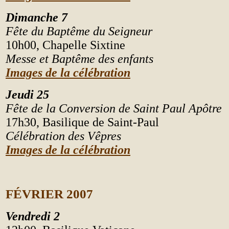
Dimanche 7
F
ête
du Bapt
ê
me du Seigneur
10h00, Chapelle Sixtine
Messe et Bapt
ê
me des enfants
Images de la célébration
Jeudi 25
F
ête
de la Conversion de Saint Paul Ap
ô
tre
17h30, Basilique de Saint-Paul
Célébration des V
ê
pres
Images de la célébration
F
ÉVRIER
2007
Vendredi 2