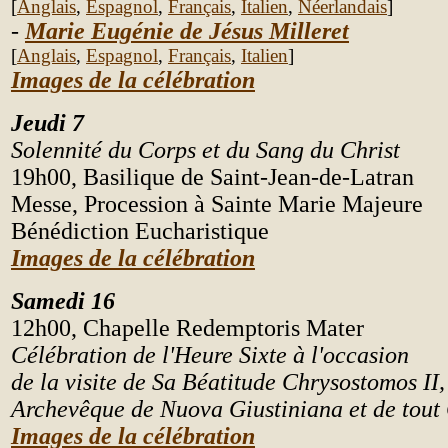
[
Anglais
,
Espagnol
,
Fran
çais
,
Italien
,
Néerlandais
]
-
Marie Eugénie de Jésus Milleret
[
Anglais
,
Espagnol
,
Fran
çais
,
Italien
]
Images de la célébration
Jeudi 7
Solennité du
Corps et du Sang du Christ
19h00, Basilique de Saint-Jean-de-Latran
Messe, Procession à Sainte Marie Majeure
Bénédiction Eucharistique
Images de la célébration
Samedi 16
12h00, Chapelle Redemptoris Mater
Célébration de l'Heure Sixte à l'occasion
de la visite de Sa Béatitude Chrysostomos II,
Archevêque de Nuova Giustiniana et de tout
Images de la célébration