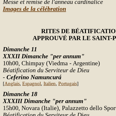
Messe et
remise de l'anneau cardinalice
Images de la célébration
RITES DE BÉATIFICATI
APPROUVÉ PAR LE SAINT-
Dimanche 11
XXXII Dimanche "per annum"
10h00, Chimpay (Viedma - Argentine)
Béatification du Serviteur de Dieu
-
Ceferino Namuncurá
[
Anglais
,
Espagnol
,
Italien
,
Portugais
]
Dimanche 18
XXXIII Dimanche "per annum"
15h00, Novara (Italie), Palazzetto dello Spor
Béatification du Serviteur de Dieu