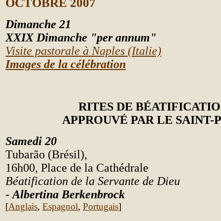
OCTOBRE 2007
Dimanche 21
XXIX Dimanche "per annum"
Visite pastorale à Naples (Italie)
Images de la célébration
RITES DE BÉATIFICATI
APPROUVÉ PAR LE SAINT-
Samedi 20
Tubarão (Brésil),
16h00, Place de la Cathédrale
Béatification de la Servante de Dieu
-
Albertina Berkenbrock
[
Anglais
,
Espagnol
,
Portugais
]