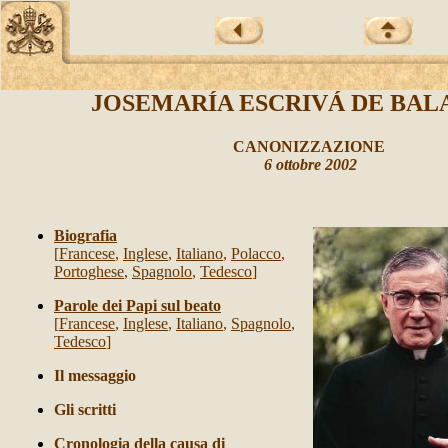
JOSEMARÍA ESCRIVÁ DE BA
CANONIZZAZIONE
6 ottobre 2002
Biografia
[
Francese
,
Inglese
,
Italiano
,
Polacco
,
Portoghese
,
Spagnolo
,
Tedesco
]
Parole dei Papi sul beato
[
Francese
,
Inglese
,
Italiano
,
Spagnolo
,
Tedesco
]
Il messaggio
Gli scritti
Cronologia della causa di