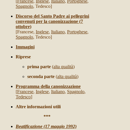
[
Francese
,
Inglese
,
Italiano
,
Portoghese
,
Spagnolo
, Tedesco]
Discorso del Santo Padre ai pellegrini
convenuti per la canonizzazione (7
ottobre)
[Francese,
Inglese
,
Italiano
,
Portoghese
,
Spagnolo
, Tedesco]
Immagini
Riprese
prima parte
(
alta qualità
)
s
econda parte
(
alta qualità
)
Programma della canonizzazione
[
Francese
,
Inglese
,
Italiano
,
Spagnolo
,
Tedesco
]
Altre informazioni utili
***
Beatificazione (17 maggio 1992)