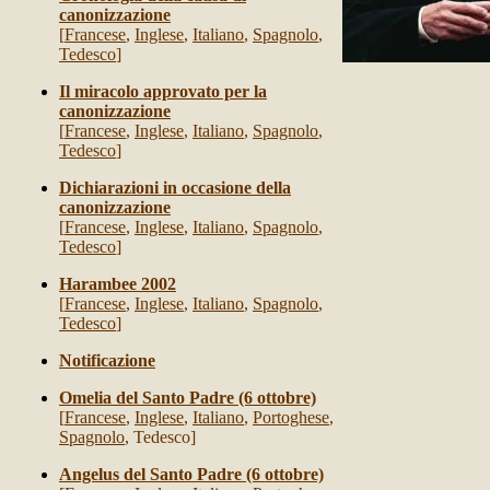
canonizzazione
[
Francese
,
Inglese
,
Italiano
,
Spagnolo
,
Tedesco
]
Il miracolo approvato per la
canonizzazione
[
Francese
,
Inglese
,
Italiano
,
Spagnolo
,
Tedesco
]
Dichiarazioni in occasione della
canonizzazione
[
Francese
,
Inglese
,
Italiano
,
Spagnolo
,
Tedesco
]
Harambee 2002
[
Francese
,
Inglese
,
Italiano
,
Spagnolo
,
Tedesco
]
Notificazione
Omelia del Santo Padre (6 ottobre)
[
Francese
,
Inglese
,
Italiano
,
Portoghese
,
Spagnolo
, Tedesco]
Angelus del Santo Padre (6 ottobre)