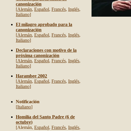
canonización
[
Alemán
,
Español
,
Francés
,
Inglés
,
Italiano
]
El milagro aprobado para la
canonización
[
Alemán
,
Español
,
Francés
,
Inglés
,
Italiano
]
Declaraciones con motivo de la
próxima canonización
[
Alemán
,
Español
,
Francés
,
Inglés
,
Italiano
]
Harambee 2002
[
Alemán
,
Español
,
Francés
,
Inglés
,
Italiano
]
Notificación
[
Italiano
]
Homilía del Santo Padre (6 de
octubre)
[
Alemán,
Español
,
Francés
,
Inglés
,