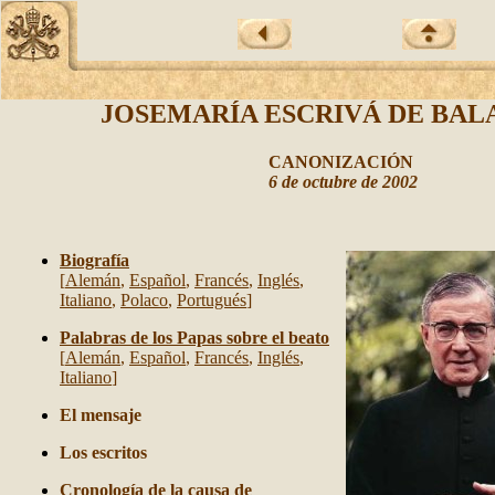
JOSEMARÍA ESCRIVÁ DE BA
CANONIZACIÓN
6 de octubre de 2002
Biografía
[
Alemán
,
Español
,
Francés
,
Inglés
,
Italiano
,
Polaco
,
Portugués
]
Palabras de los Papas sobre el beato
[
Alemán
,
Español
,
Francés
,
Inglés
,
Italiano
]
El mensaje
Los escritos
Cronología de la causa de