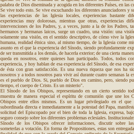
palabra de Dios diseminada y acogida en los diferentes Países, en las cu
Se vive todo esto. Se vive escuchando los diferentes anunciadores y s
las experiencias de las Iglesia locales, experiencias bastante di
experiencias muy dolorosas, mientras que otras, experiencias difí
intervenciones de los Padres, y, a veces, junto a la de los Padres, 
hermanos y hermanas laicos, surge un cuadro, una visión: una visión
solamente una visión, en el sentido descriptivo, de cómo vive la Iglesi
humana, realidad étnica sino, al mismo tiempo, de la Iglesia come mi
asunto en el que la experiencia del Sínodo, siendo profundamente exper
de ser transmitida a los demás, de hacerla exterior; de una cierta mane
queda en nosotros, entre quienes han participado. Todos, todos co
experiencia, y hoy hablan de esa experiencia del Sínodo, de esa experi
de ésta con gran satisfacción. Es una nueva riqueza que nos ha s
nosotros y a todos nosotros para vivir así durante cuatro semanas la e
es el pueblo de Dios. Si, pueblo de Dios en camino, pero, siendo p
tiempo, el cuerpo de Cristo. Es un misterio".
El Sínodo de los Obispos, representando en un cierto sentido tod
muestra de manera especial el espíritu de comunión que une los 
Obispos entre ellos mismos. Es un lugar privilegiado en el que
subordinada directa e inmediatamente a la potestad del Papa, manifesta
solicitud del Episcopado por el bien de toda la Iglesia, expresa, bajo
seguro consejo sobre los diferentes problemas eclesiales. Institucional
Sínodo de los Obispos ofrecer informaciones, discutir sobre las
someterlas a votación. En forma de Propositiones, estas son entregad
finalidad de que con la ayuda del Consejo ordinario de la Secretaría