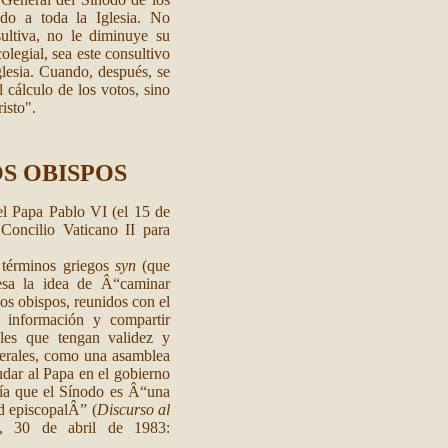
ado a toda la Iglesia. No
ultiva, no le diminuye su
olegial, sea este consultivo
glesia. Cuando, después, se
l cálculo de los votos, sino
risto".
S OBISPOS
el Papa Pablo VI (el 15 de
Concilio Vaticano II para
 términos griegos
syn
(que
esa la idea de Â“caminar
os obispos, reunidos con el
 información y compartir
ales que tengan validez y
nerales, como una asamblea
udar al Papa en el gobierno
cía que el Sínodo es Â“una
ad episcopalÂ” (
Discurso al
, 30 de abril de 1983: