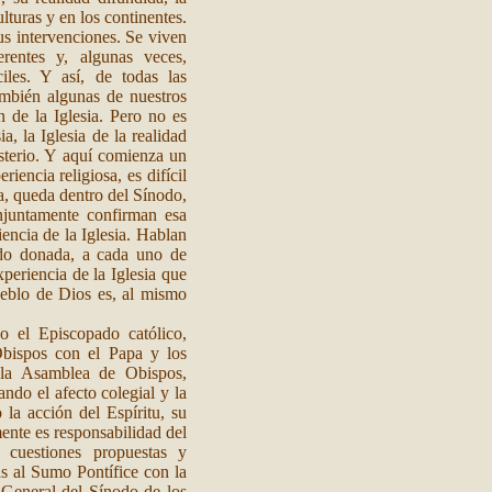
lturas y en los continentes.
us intervenciones. Se viven
ferentes y, algunas veces,
ciles. Y así, de todas las
también algunas de nuestros
 de la Iglesia. Pero no es
a, la Iglesia de la realidad
sterio. Y aquí comienza un
iencia religiosa, es difícil
ra, queda dentro del Sínodo,
njuntamente confirman esa
encia de la Iglesia. Hablan
ido donada, a cada uno de
xperiencia de la Iglesia que
ueblo de Dios es, al mismo
o el Episcopado católico,
Obispos con el Papa y los
 la Asamblea de Obispos,
ndo el afecto colegial y la
 la acción del Espíritu, su
mente es responsabilidad del
 cuestiones propuestas y
as al Sumo Pontífice con la
 General del Sínodo de los