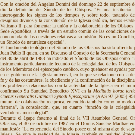
Con la oración del Angelus Domini del domingo 22 de septiembre 
dio la definición del Sínodo de los Obispos: "Es una institución e
interrogando los signos de los tiempos y, sobre todo, tratando de
designios divinos y la constitución de la Iglesia católica, hemos esta
Vaticano II, para fomentar la unión y la colaboración de los Obispos
Sede Apostólica, a través de un estudio común de las condiciones de 
concordada de las cuestiones relativas a su misión. No es un Concilio
un Sínodo de naturaleza especial".
El fundamento teológico del Sínodo de los Obispos ha sido ofrecido 
Juan Pablo II quien, en su Discurso al Consejo de la Secretaría Genera
del 30 de abril de 1983 ha indicado el Sínodo de los Obispos como "
instrumento particularmente fecundo de la colegialidad de los Obispos
de los Miembros del episcopado católico, cuyo quehacer es ayudar por
en el gobierno de la Iglesia universal, en lo que se relacione con la d
fe y de las costumbres, la obediencia y la confirmación de la disciplina 
los problemas relacionados con la actividad de la Iglesia en el m
confirmado Su Santidad Benedicto XVI en la
Meditatio horae tert
Coetus Generalis Ordinarii Synodi Episcoporum
(AAS 97 [2005] 951)
mutuo, de colaboración recíproca, entendido también como un modo d
fraterna", la consolación, que, en cuanto "función de la colegiali
verdadero amor colegial".
Durante el ágape fraterno al final de la VII Asamblea General Or
Obispos, el 30 de octubre de 1987 en el Domus Sanctae Marthae en 
manifestó: "La experiencia del Sínodo posee en sí misma algo de sagra
Iglesia. Se vive la realidad de la Iglesia, también su realidad 'étnica