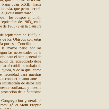
l Papa Juan XXIII, hacía
 todavía, que permanecería
 la Iglesia universalÂ”.
pal - los obispos en unión
 septiembre de 1963), en la
re de 1963) y en la clausura
 de septiembre de 1965), el
o de los Obispos con estas
da por este Concilio, de un
 la mayor parte por las
egún las necesidades de la
ndo, para el bien general de
oración del episcopado debe
ular al cotidiano trabajo de
a ayuda, y de la que, como
e necesidad para nuestras
s a conocer cuanto antes a
 satisfacción de daros esta
estra confianza, y nuestra
 protección de la Santísima
 Congregación general, el
 promulgó el Motu Proprio