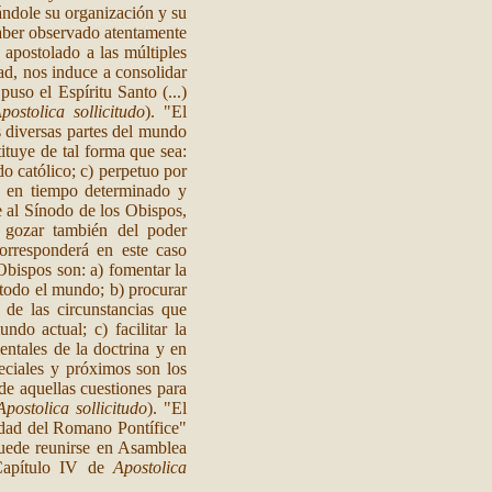
nándole su organización y su
 haber observado atentamente
 apostolado a las múltiples
ad, nos induce a consolidar
uso el Espíritu Santo (...)
postolica sollicitudo
). "El
s diversas partes del mundo
ituye de tal forma que sea:
ado católico; c) perpetuo por
ón en tiempo determinado y
 al Sínodo de los Obispos,
á gozar también del poder
orresponderá en este caso
 Obispos son: a) fomentar la
 todo el mundo; b) procurar
 de las circunstancias que
ndo actual; c) facilitar la
ntales de la doctrina y en
eciales y próximos son los
 de aquellas cuestiones para
Apostolica sollicitudo
). "El
ridad del Romano Pontífice"
uede reunirse en Asamblea
(Capítulo IV de
Apostolica