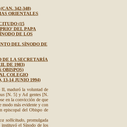
CAN. 342-348)
SIAS ORIENTALES
CITUDO (15
PRIO' DEL PAPA
SÍNODO DE LOS
ENTO DEL SÍNODO DE
JO DE LA SECRETARÍA
L DE 1983)
 OBISPOS)
 AL COLEGIO
3-14 JUNIO 1994)
 II, maduró la voluntad de
nus
[N. 5] y Ad gentes [N.
ose en la convicción de que
r de modo más evidente y con
n episcopal del Obispo de
ca sollicitudo
, promulgada
instituyó el Sínodo de los