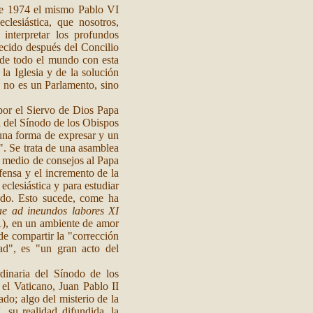
de 1974 el mismo Pablo VI
clesiástica, que nosotros,
 interpretar los profundos
blecido después del Concilio
 de todo el mundo con esta
la Iglesia y de la solución
, no es un Parlamento, sino
por el Siervo de Dios Papa
l del Sínodo de los Obispos
una forma de expresar y un
". Se trata de una asamblea
 medio de consejos al Papa
efensa y el incremento de la
eclesiástica y para estudiar
undo. Esto sucede, come ha
iae ad ineundos labores XI
, en un ambiente de amor
e compartir la "corrección
dad", es "un gran acto del
dinaria del Sínodo de los
el Vaticano, Juan Pablo II
do; algo del misterio de la
', su realidad difundida, la