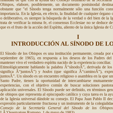
Obispos, elabore, posiblemente, un documento postsinodal destin
obstante que "el Sínodo tenga normalmente sólo una función cons
importancia. En la Iglesia, en efecto, la finalidad de cualquier órgano c
o deliberativo, es siempre la búsqueda de la verdad o del bien de la I
trata de verificar la misma fe, el consensus Ecclesiae no se deduce de
que es el fruto de la acción del Espíritu, aliento de la única Iglesia de C
I
INTRODUCCIÓN AL SÍNODO DE LO
El Sínodo de los Obispos es una institución permanente, creada por 
septiembre de 1965), en respuesta a los deseos de los Padres del 
mantener vivo el verdadero espíritu nacido de la experiencia conciliar.
Etimológicamente hablando la palabra Â“sínodoÂ”, derivada de los
significa Â“juntosÂ”) y
hodos
(que significa Â“caminoÂ”), expr
juntosÂ”. Un sínodo es un encuentro religioso o asamblea en la que un
Santo Padre, tienen la oportunidad de intercambiarse mutuamente
experiencias, con el objetivo común de buscar soluciones pastor
aplicación universales. El Sínodo puede ser definido, en términos ge
de obispos que representa al episcopado católico y cuya tarea es la ay
de la Iglesia universal dándole su consejo. El Papa Juan Pablo II de
expresión particularmente fructuosa y un instrumento de la colegialid
Consejo de la Secretaría General del Sínodo de los Obispos
LÂ’Osservatore Romano, 1 de mayo de 1983).