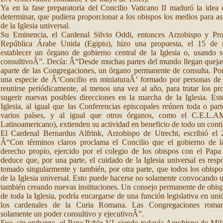
Ya en la fase preparatoria del Concilio Vaticano II maduró la idea 
determinar, que pudiera proporcionar a los obispos los medios para asi
de la Iglesia universal.
Su Eminencia, el Cardenal Silvio Oddi, entonces Arzobispo y Pro
República Árabe Unida (Egipto), hizo una propuesta, el 15 de
establecer un órgano de gobierno central de la Iglesia o, usando 
consultivoÂ”. Decía: Â“Desde muchas partes del mundo llegan quejas d
aparte de las Congregaciones, un órgano permanente de consulta. Por 
una especie de Â‘Concilio en miniaturaÂ’ formado por personas de 
reunirse periódicamente, al menos una vez al año, para tratar los p
sugerir nuevas posibles direcciones en la marcha de la Iglesia. Est
Iglesia, al igual que las Conferencias episcopales reúnen toda o par
varios países, y al igual que otros órganos, como el C.E.L.A
Latinoamericano), extienden su actividad en beneficio de todo un cont
El Cardenal Bernardus Alfrink, Arzobispo de Utrecht, escribió el
Â“Con términos claros proclama el Concilio que el gobierno de la 
derecho propio, ejercido por el colegio de los obispos con el Pap
deduce que, por una parte, el cuidado de la Iglesia universal es res
tomado singularmente y también, por otra parte, que todos los obispo
de la Iglesia universal. Esto puede hacerse no solamente convocando 
también creando nuevas instituciones. Un consejo permanente de obisp
de toda la Iglesia, podría encargarse de una función legislativa en un
los cardenales de la Curia Romana. Las Congregaciones roman
solamente un poder consultivo y ejecutivoÂ”.
Fue, sin embargo, el Papa Pablo VI, siendo todavía Arzobispo de Milá