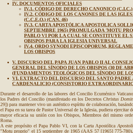
IV. DOCUMENTOS OFICIALES
IV.1.
CÓDIGO DE DERECHO CANONICO (C.I.C.) (
IV.2. CÓDIGO DE LOS CANONES DE LAS IGLE
(C.C.E.O.) (CAN. 46)
IV.3. CARTA APOSTÓLICA APOSTOLICA SOLLI
SEPTIEMBRE 1965) PROMULGADA 'MOTU PRO
PABLO VI POR LA CUAL SE CONSTITUYE EL 
OBISPOS PARA LA IGLESIA UNIVERSAL
IV.4. ORDO SYNODI EPISCOPORUM, REGLAM
LOS OBISPOS
V. DISCURSO DEL PAPA JUAN PABLO II AL CONSE
GENERAL DEL SÍNODO DE LOS OBISPOS (30 DE ABRI
(FUNDAMENTOS TEOLÓGICOS DEL SÍNODO DE LOS
VI. EXTRACTO DEL DISCURSO DEL SANTO PADRE
CARDENALICIO (CONSISTORIO EXTRAORDINARIO, 1
Durante el desarrollo de las labores del Concilio Ecuménico Vaticano
los Padres del Concilio (manifestado en los Decretos
Christus Domi
29]) para mantener vivo un auténtico espíritu de colaboración, basánd
el Papa en su tarea de Pastor Universal de la Iglesia, pudiera ejercita
mayor eficacia su unión con los Obispos, Miembros del mismo orde
Roma.
A este propósito el Papa Pablo VI, con la Carta Apostólica
Apostoli
"Motu proprio" el 15 septiembre de 1965 (AAS 57 [1965] 775-780), 