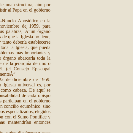
de una estructura, aún por
stir al Papa en el gobierno
-Nuncio Apostólico en la
 noviembre de 1959, para
sus palabras, Â“un órgano
e que la Iglesia no tiene,
tanto debería establecerse
toda la Iglesia, que pueda
roblemas más importantes y
e órgano abarcaría toda la
te de la jerarquía de uno o
M. (el Consejo Episcopal
inenteÂ”.
 22 de diciembre de 1959:
Iglesia universal es, por
a como cabeza. De aquí se
ponsabilidad de cada obispo
s participan en el gobierno
un concilio ecuménico, sino
os especializados, elegidos
ión con el Sumo Pontífice y
as mantendrían entonces
n, quien dio fuerza a estas