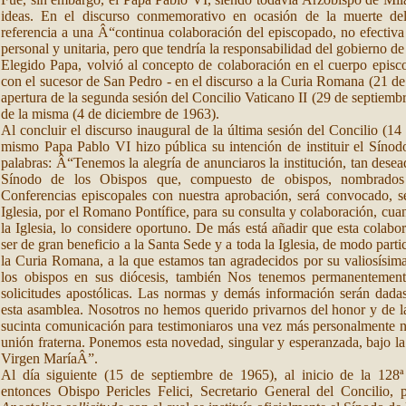
ideas. En el discurso conmemorativo en ocasión de la muerte de
referencia a una Â“continua colaboración del episcopado, no efectiva
personal y unitaria, pero que tendría la responsabilidad del gobierno de
Elegido Papa, volvió al concepto de colaboración en el cuerpo episco
con el sucesor de San Pedro - en el discurso a la Curia Romana (21 de
apertura de la segunda sesión del Concilio Vaticano II (29 de septiemb
de la misma (4 de diciembre de 1963).
Al concluir el discurso inaugural de la última sesión del Concilio (14
mismo Papa Pablo VI hizo pública su intención de instituir el Sínod
palabras: Â“Tenemos la alegría de anunciaros la institución, tan desea
Sínodo de los Obispos que, compuesto de obispos, nombrados
Conferencias episcopales con nuestra aprobación, será convocado, s
Iglesia, por el Romano Pontífice, para su consulta y colaboración, cua
la Iglesia, lo considere oportuno. De más está añadir que esta colab
ser de gran beneficio a la Santa Sede y a toda la Iglesia, de modo partic
la Curia Romana, a la que estamos tan agradecidos por su valiosísim
los obispos en sus diócesis, también Nos tenemos permanentement
solicitudes apostólicas. Las normas y demás información serán dada
esta asamblea. Nosotros no hemos querido privarnos del honor y de la
sucinta comunicación para testimoniaros una vez más personalmente nu
unión fraterna. Ponemos esta novedad, singular y esperanzada, bajo la
Virgen MaríaÂ”.
Al día siguiente (15 de septiembre de 1965), al inicio de la 128ª
entonces Obispo Pericles Felici, Secretario General del Concilio,