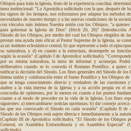
Obispos para toda la Iglesia, fruto de la experiencia conciliar, determi
tarea institucional: "La Apostolica sollicitudo con la que, después de
los signos de los tiempos, nos esforzamos por adaptar los métodos de
necesidades de nuestro tiempo y a las nuevas condiciones de la socied
con vínculos más íntimos Nuestra unión con los Obispos, "a quienes p
para gobernar la Iglesia de Dios" (Hech 20, 28)" (Introducción
A
Sínodo de los Obispos, por medio del cual los Obispos elegidos de la
prestan una ayuda más eficaz al Pastor Supremo de la Iglesia, se const
a) un instituto eclesiástico central; b) que represente a todo el episcop
su naturaleza, y d) en cuanto a la estructura, desempeñe su funci
según la ocasión" (Capítulo I de
Apostolica sollicitudo
). "Corresponde
por su misma naturaleza, la tarea de informar y aconsejar. Podr
deliberativo cuando se lo conceda el Romano Pontífice, a quien c
ratificar la decisión del Sínodo. Los fines generales del Sínodo de los
íntima unión y colaboración entre el Sumo Pontífice y los Obispos de
que se tenga conocimiento directo y verdadero de las cuestiones y
atañen a la vida interna de la Iglesia y a su acción propia en el mu
concordia de opiniones, por lo menos en cuanto a los puntos fundame
cuanto a al modo de proceder en la vida de la Iglesia. Los fines esp
siguientes: a) intercambiarse noticias oportunas; b) dar consejo acerca
las que sea convocado el Sínodo en cada ocasión" (Capítulo II de
Sínodo de los Obispos está sujeto directa e inmediatamente a la auto
(Capítulo III de
Apostolica sollicitudo
). "El Sínodo de los Obispos p
General, en Asamblea Extraordinaria y en Asamblea Especial" 
sollicitudo
).