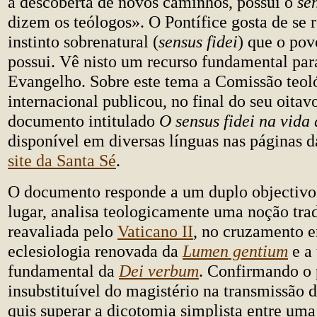
a descoberta de novos caminhos, possui o
sen
dizem os teólogos». O Pontífice gosta de se re
instinto sobrenatural (
sensus fidei
) que o po
possui. Vê nisto um recurso fundamental par
Evangelho. Sobre este tema a Comissão teol
internacional publicou, no final do seu oita
documento intitulado
O sensus fidei na vida 
disponível em diversas línguas nas páginas 
site da Santa Sé
.
O documento responde a um duplo objectivo
lugar, analisa teologicamente uma noção trad
reavaliada pelo
Vaticano II
, no cruzamento e
eclesiologia renovada da
Lumen gentium
e a 
fundamental da
Dei verbum
. Confirmando o 
insubstituível do magistério na transmissão d
quis superar a dicotomia simplista entre uma