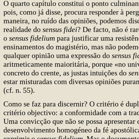
O quarto capítulo constitui o ponto culmina
pois, como já disse, procura responder à per
maneira, no ruído das opiniões, podemos disc
realidade do
sensus fidei
? De facto, não é ra
o
sensus fidelium
para justificar uma resistên
ensinamentos do magistério, mas não podem
qualquer opinião uma expressão do
sensus fi
aritmeticamente maioritária, porque «no uni
concreto do crente, as justas intuições do
sen
estar misturadas com diversas opiniões pur
(cf. n. 55).
Como se faz para discernir? O critério é dup
critério objectivo: a conformidade com a tra
Uma convicção que não se possa apresentar
desenvolvimento homogéneo da fé apostólic
exprimir o
sensus fidelium
. Mas o document