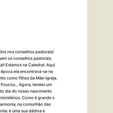
العربيّة
中文
LATINE
dos nos conselhos pastorais!
em os conselhos pastorais.
l! Estamos na Catedral. Aqui
a época ela encontrava-se na
nto como filhos da Mãe-Igreja.
 Poucos... Agora, tendes um
 do dia do nosso nascimento
 ministérios. Como é grande o
 harmonia, na comunhão das
onia: é uma sua dádiva e