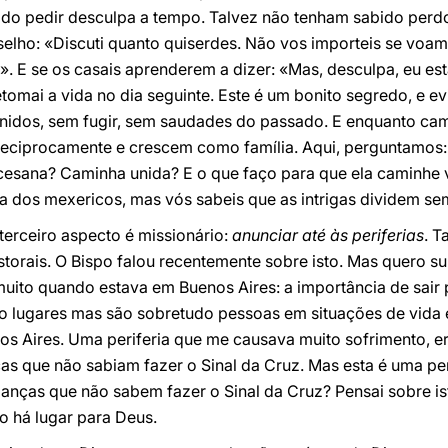
ido pedir desculpa a tempo. Talvez não tenham sabido perd
elho: «Discuti quanto quiserdes. Não vos importeis se voam
!». E se os casais aprenderem a dizer: «Mas, desculpa, eu e
etomai a vida no dia seguinte. Este é um bonito segredo, e e
nidos, sem fugir, sem saudades do passado. E enquanto ca
eciprocamente e crescem como família. Aqui, perguntam
cesana? Caminha unida? E o que faço para que ela caminhe
a dos mexericos, mas vós sabeis que as intrigas dividem se
 terceiro aspecto é missionário:
anunciar até às periferias
. T
torais. O Bispo falou recentemente sobre isto. Mas quero s
muito quando estava em Buenos Aires: a importância de sair 
ão lugares mas são sobretudo pessoas em situações de vida 
os Aires. Uma periferia que me causava muito sofrimento, 
ças que não sabiam fazer o Sinal da Cruz. Mas esta é uma per
rianças que não sabem fazer o Sinal da Cruz? Pensai sobre is
ão há lugar para Deus.