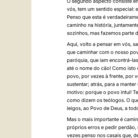
O segundo aspecto consiste 
vós, tem um sentido especial: 
Penso que esta é verdadeirame
caminho na história, juntamen
sozinhos, mas fazemos parte d
Aqui, volto a pensar em vós, s
que caminhar com o nosso pov
paróquia, que iam encontrá-la
até o nome do cão! Como isto 
povo, por vezes à frente, por v
sustentar; atrás, para a mante
motivo: porque o povo intui! T
como dizem os teólogos. O que 
leigos, ao Povo de Deus, a tod
Mas o mais importante é camin
próprios erros e pedir perdão
vezes penso nos casais que, d