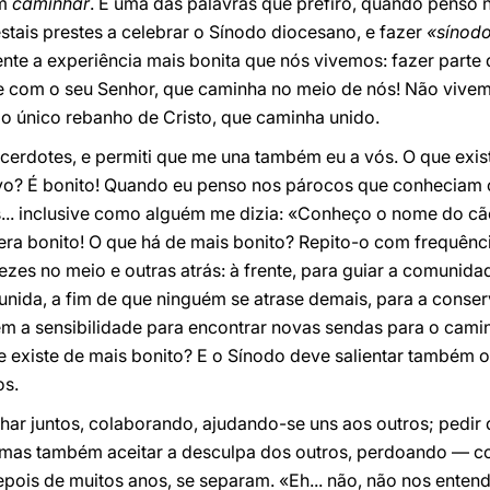
em
caminhar
. É uma das palavras que prefiro, quando penso n
estais prestes a celebrar o Sínodo diocesano, e fazer
«sínod
nte a experiência mais bonita que nós vivemos: fazer parte
te com o seu Senhor, que caminha no meio de nós! Não viv
o único rebanho de Cristo, que caminha unido.
acerdotes, e permiti que me una também eu a vós. O que exis
o? É bonito! Quando eu penso nos párocos que conheciam
s... inclusive como alguém me dizia: «Conheço o nome do cã
era bonito! O que há de mais bonito? Repito-o com frequên
ezes no meio e outras atrás: à frente, para guiar a comunida
r unida, a fim de que ninguém se atrase demais, para a cons
em a sensibilidade para encontrar novas sendas para o cami
existe de mais bonito? E o Sínodo deve salientar também o 
os.
har juntos, colaborando, ajudando-se uns aos outros; pedir
, mas também aceitar a desculpa dos outros, perdoando — co
epois de muitos anos, se separam. «Eh... não, não nos ent