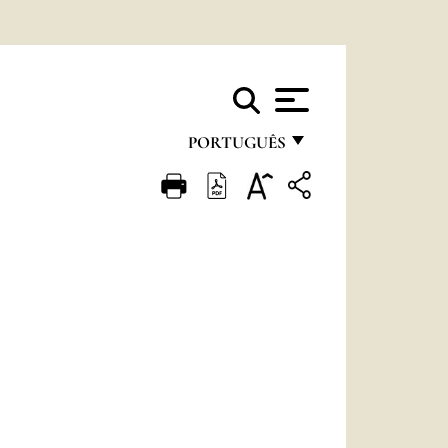
PORTUGUÊS
FRANÇAIS
ENGLISH
ITALIANO
PORTUGUÊS
ESPAÑOL
DEUTSCH
POLSKI