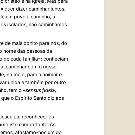
o cristão e na Igreja. Mas para
o»
quer dizer caminhar juntos.
 de um povo a caminho, a
emos isolados, não caminhamos
te de mais bonito para nós, do
 o nome das pessoas da
o de cada família»; conheciam
cia: caminhar com o nosso
de; no meio, para a animar e
ervar unida e também por outro
nho, tem o «
sensus fidei
»,
que o Espírito Santo diz aos
 desculpa, reconhecer os
mo isto é importante! Às
endemos, afastamo-nos um do