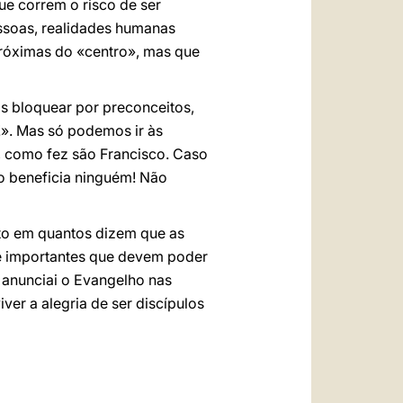
ue correm o risco de ser
ssoas, realidades humanas
próximas do «centro», mas que
is bloquear por preconceitos,
!». Mas só podemos ir às
, como fez são Francisco. Caso
ão beneficia ninguém! Não
to em quantos dizem que as
 e importantes que devem poder
, anunciai o Evangelho nas
ver a alegria de ser discípulos