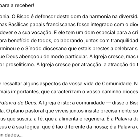
ara a receber!
onia. O Bispo é defensor deste dom da harmonia na diversida
 nas Basílicas papais franciscanas fosse integrado com o dio
 dever e a sua vocação. E ele tem um dom especial para a cria
ra benefício de todos, colaborando juntos com tranquilidad
erminou e o Sínodo diocesano que estais prestes a celebrar
que Deus abençoou de modo particular. A Igreja cresce, mas 
por proselitismo. A Igreja cresce por atracção, a atracção 
e ressaltar alguns aspectos da vossa vida de Comunidade. N
mais importantes, que caracterizam o vosso caminho dioce
 Palavra de Deus
. A Igreja é isto: a comunidade — disse o 
a. O plano pastoral que viveis juntos insiste precisamente 
s que suscita a fé, que a alimenta e regenera. É a Palavra d
us e à sua lógica, que é tão diferente da nossa; é a Palavra
nidades...