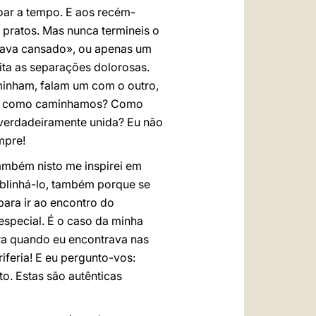
oar a tempo. E aos recém-
 pratos. Mas nunca termineis o
stava cansado», ou apenas um
vita as separações dolorosas.
minham, falam um com o outro,
os: como caminhamos? Como
 verdadeiramente unida? Eu não
mpre!
ambém nisto me inspirei em
ublinhá-lo, também porque se
para ir ao encontro do
especial. É o caso da minha
era quando eu encontrava nas
iferia! E eu pergunto-vos:
to. Estas são autênticas