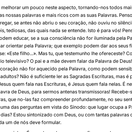
melhorar um pouco neste aspecto, tornando-nos todos mais
s nossas palavras e mais ricos com as suas Palavras. Penso
egar, se antes não abriu o seu coração, não ouviu no silên
is, tediosas, das quais nada se entende. Isto é para vós! Pen
dem educar, se a sua consciência não for iluminada pela P
xar orientar pela Palavra; que exemplo podem dar aos seus fi
e: «Este filho...». Mas tu, que testemunho lhe ofereceste? C
rio televisivo? O pai e a mãe devem falar da Palavra de Deus
 coração não for aquecido pela Palavra, como podem sensibi
adultos? Não é suficiente ler as Sagradas Escrituras, mas é 
Jesus quem fala nas Escrituras, é Jesus quem fala nelas. É 
lavra de Deus, para sermos antenas transmissoras! Recebe-se
uras, que no-las faz compreender profundamente, no seu sent
uma das perguntas em vista do Sínodo: que lugar ocupa a P
os dias? Estou sintonizado com Deus, ou com tantas palavra
a um de nós deve formular.