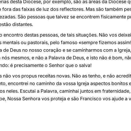
erias desta Diocese, por exemplo, são as áreas da Diocese q
fora das faixas de luz dos reflectores. Mas são também pe
ezadas. São pessoas que talvez se encontrem fisicamente 
estão distantes.
ao encontro destas pessoas, de tais situações. Não vos deixe
des mentais ou pastorais, pelo famoso «sempre fizemos assim
avra de Deus no nosso coração e se caminharmos com a Igreja
a nós mesmos, e não a Palavra de Deus, e isto não é bom, n
do: é precisamente o Senhor que o salva!
não vos propus receitas novas. Não as tenho, e não acredi
anto, encontrei no caminho da vossa Igreja aspectos bonitos
os neles. Escutai a Palavra, caminhai juntos em fraternidade
oe, Nossa Senhora vos proteja e são Francisco vos ajude a vi