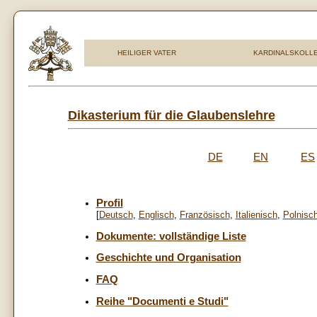
HEILIGER VATER
KARDINALSKOLL
Dikasterium
für die Glaubenslehre
DE
EN
ES
Profil
[
Deutsch
,
Englisch
,
Französisch
,
Italienisch
,
Polnisc
Dokumente: vollständige Liste
Geschichte und Organisation
FAQ
Reihe "Documenti e Studi"