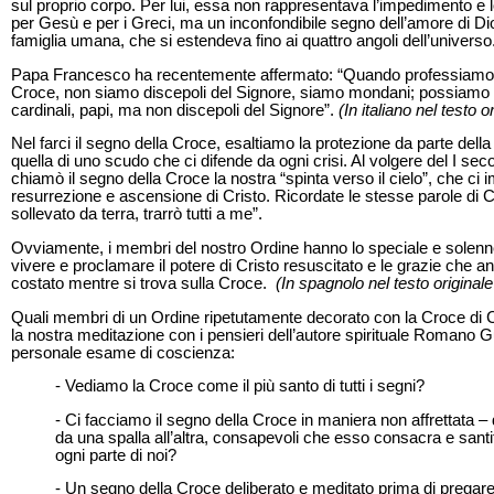
sul proprio corpo. Per lui, essa non rappresentava l’impedimento e 
per Gesù e per i Greci, ma un inconfondibile segno dell’amore di D
famiglia umana, che si estendeva fino ai quattro angoli dell’universo
Papa Francesco ha recentemente affermato: “Quando professiamo Cr
Croce, non siamo discepoli del Signore, siamo mondani; possiamo e
cardinali, papi, ma non discepoli del Signore”.
(In italiano nel testo o
Nel farci il segno della Croce, esaltiamo la protezione da parte del
quella di uno scudo che ci difende da ogni crisi. Al volgere del I sec
chiamò il segno della Croce la nostra “spinta verso il cielo”, che ci
resurrezione e ascensione di Cristo. Ricordate le stesse parole di 
sollevato da terra, trarrò tutti a me”.
Ovviamente, i membri del nostro Ordine hanno lo speciale e solenne
vivere e proclamare il potere di Cristo resuscitato e le grazie che 
costato mentre si trova sulla Croce.
(In spagnolo nel testo originale
Quali membri di un Ordine ripetutamente decorato con la Croce di 
la nostra meditazione con i pensieri dell’autore spirituale Romano Gu
personale esame di coscienza:
- Vediamo la Croce come il più santo di tutti i segni?
- Ci facciamo il segno della Croce in maniera non affrettata – d
da una spalla all’altra, consapevoli che esso consacra e san
ogni parte di noi?
- Un segno della Croce deliberato e meditato prima di pregare