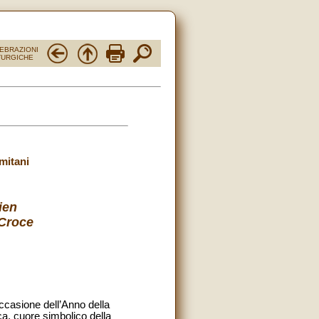
EBRAZIONI
TURGICHE
mitani
ien
 Croce
ccasione dell’Anno della
ca, cuore simbolico della