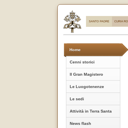
SANTO PADRE
CURIA R
Home
Cenni storici
Il Gran Magistero
Le Luogotenenze
Le sedi
Attività in Terra Santa
News flash