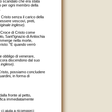
lo scandalo che era stata
io per ogni membro della
.
isto senza il carico della
ssere vescovi, preti,
riginale inglese).
la Croce di Cristo come
olo, Sant’Ignazio di Antiochia
 immerge nella morte,
Cristo: “E quando verrò
 obbligo di venerare,
ancora discendono dal suo
 inglese).
Cristo, possiamo concludere
ardini, in forma di
alla fronte al petto,
tifica immediatamente
 ci aiuta a ricomporci