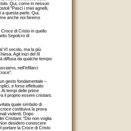
stolo. Qui, come in nessun
stoli “Pasci i miei agnelli,
 a questa parte. Qui,
ì come anche noi faremo
a Croce di Cristo in quello
anto Sepolcro di
al VI secolo, ma la più
esa. Agli inizi del III
à diffusa da qualche tempo:
sciamo, nell’infilarci
Croce”.
 e un gesto fondamentale –
plici, e forse effettuato
. Ai tempi delle prime
a il proprio essere cristiani.
vitata quale simbolo di
croce costituiva la prova
inali violenti. Dopo
i Cristiani: “Dio non voglia
e “Non desidero conoscere
l portare la Croce di Cristo