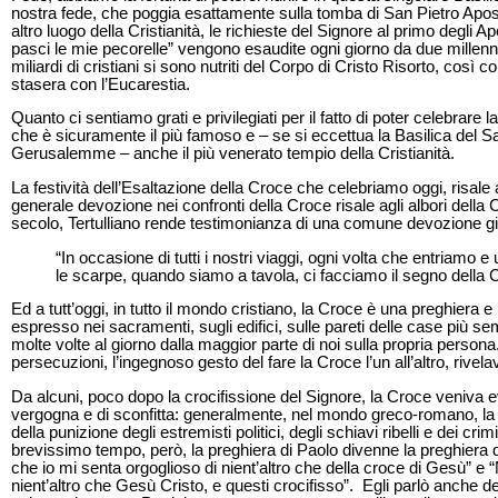
nostra fede, che poggia esattamente sulla tomba di San Pietro Apo
altro luogo della Cristianità, le richieste del Signore al primo degli Apo
pasci le mie pecorelle” vengono esaudite ogni giorno da due millenni
miliardi di cristiani si sono nutriti del Corpo di Cristo Risorto, cos
stasera con l’Eucarestia.
Quanto ci sentiamo grati e privilegiati per il fatto di poter celebrare l
che è sicuramente il più famoso e – se si eccettua la Basilica del S
Gerusalemme – anche il più venerato tempio della Cristianità.
La festività dell’Esaltazione della Croce che celebriamo oggi, risale 
generale devozione nei confronti della Croce risale agli albori della Chi
secolo, Tertulliano rende testimonianza di una comune devozione gi
“In occasione di tutti i nostri viaggi, ogni volta che entriamo e u
le scarpe, quando siamo a tavola, ci facciamo il segno della 
Ed a tutt’oggi, in tutto il mondo cristiano, la Croce è una preghiera
espresso nei sacramenti, sugli edifici, sulle pareti delle case più sem
molte volte al giorno dalla maggior parte di noi sulla propria persona
persecuzioni, l’ingegnoso gesto del fare la Croce l’un all’altro, rivelav
Da alcuni, poco dopo la crocifissione del Signore, la Croce veniva e
vergogna e di sconfitta: generalmente, nel mondo greco-romano, la 
della punizione degli estremisti politici, degli schiavi ribelli e dei crim
brevissimo tempo, però, la preghiera di Paolo divenne la preghiera de
che io mi senta orgoglioso di nient’altro che della croce di Gesù” 
nient’altro che Gesù Cristo, e questi crocifisso”. Egli parlò anche de