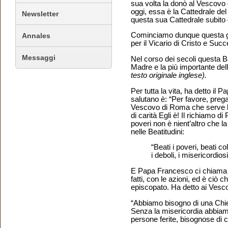
sua volta la donò al Vescovo
oggi, essa è la Cattedrale 
Newsletter
questa sua Cattedrale subito 
Cominciamo dunque questa gio
Annales
per il Vicario di Cristo e S
Messaggi
Nel corso dei secoli questa B
Madre e la più importante dell
testo originale inglese).
Per tutta la vita, ha detto il P
salutano è: “Per favore, preg
Vescovo di Roma che serve l’u
di carità Egli è! Il richiamo 
poveri non è nient’altro che 
nelle Beatitudini:
“Beati i poveri, beati col
i deboli, i misericordiosi
E Papa Francesco ci chiama 
fatti, con le azioni, ed è ciò 
episcopato. Ha detto ai Vescovi
“Abbiamo bisogno di una Chie
Senza la misericordia abbiamo
persone ferite, bisognose di 