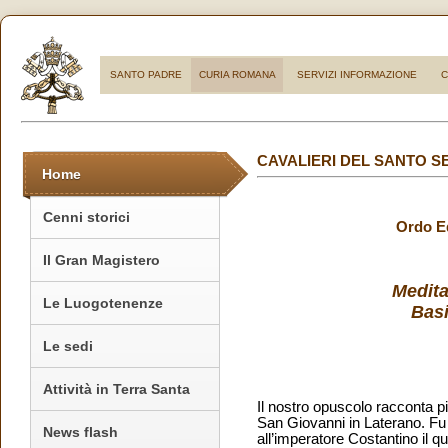
SANTO PADRE
CURIA ROMANA
SERVIZI INFORMAZIONE
C
CAVALIERI DEL SANTO 
Home
Cenni storici
Ordo Eq
Il Gran Magistero
Medita
Le Luogotenenze
Basi
Le sedi
Attività in Terra Santa
Il nostro opuscolo racconta pia
San Giovanni in Laterano. Fu l
News flash
all’imperatore Costantino il q