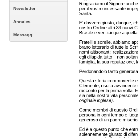
Ringraziamo il Signore anch
Newsletter
per il vostro incessante impegn
Santa.
Annales
E’ davvero giusto, dunque, che
nostro Ordine altri 34 nuovi 
Brasile e venticinque a quella
Messaggi
Fratelli e sorelle, abbiamo ap
brano letterario di tutte le Sc
nomi altisonanti: realizzazion
egli dilapida tutto – non solta
famiglia, la sua reputazione, 
Perdonandolo tanto generosam
Questa storia commovente e s
Clemente, risulta avvincente e
raccontò per la prima volta. E
sia nella nostra vita personale
originale inglese).
Come membri di questo Ordine 
persona in ogni tempo e luogo
generoso di un padre misericor
Ed è a questo punto che entra
solennemente giurato di difen