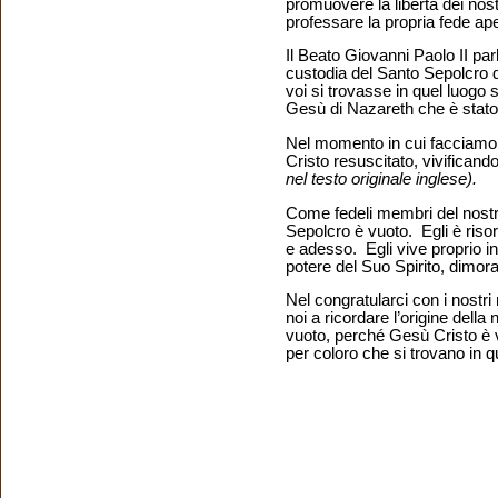
promuovere la libertà dei nostri
professare la propria fede a
Il Beato Giovanni Paolo II pa
custodia del Santo Sepolcro 
voi si trovasse in quel luogo 
Gesù di Nazareth che è stato c
Nel momento in cui facciamo
Cristo resuscitato, vivificand
nel testo originale inglese).
Come fedeli membri del nostro
Sepolcro è vuoto. Egli è riso
e adesso. Egli vive proprio in
potere del Suo Spirito, dimor
Nel congratularci con i nostri 
noi a ricordare l’origine dell
vuoto, perché Gesù Cristo è viv
per coloro che si trovano in q