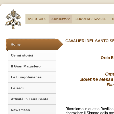
SANTO PADRE
CURIA ROMANA
SERVIZI INFORMAZIONE
C
CAVALIERI DEL SANTO 
Home
Cenni storici
Ordo Eq
Il Gran Magistero
Ome
Le Luogotenenze
Solenne Messa d
Bas
Le sedi
Attività in Terra Santa
Ritorniamo in questa Basilica, 
News flash
ringraziare il Signore della no