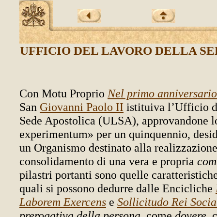
UFFICIO DEL LAVORO DELLA S
Con Motu Proprio
Nel primo anniversario
San
Giovanni Paolo II
istituiva l’Ufficio 
Sede Apostolica (ULSA), approvandone lo
experimentum» per un quinquennio, desid
un Organismo destinato alla realizzazione
consolidamento di una vera e propria
comu
pilastri portanti sono quelle caratteristic
quali si possono dedurre dalle Encicliche
Laborem Exercens
e
Sollicitudo Rei Socia
prerogativa della persona
, come
dovere
,