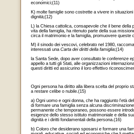
economici;(11)
K) molte famiglie sono costrette a vivere in situazioni
dignità;(12)
L) la Chiesa cattolica, consapevole che il bene della
vita della famiglia, ha ritenuto parte della sua mission
circa il matrimonio e la famiglia, promuovere queste du
M) il sinodo dei vescovi, celebrato nel 1980, raccoman
interessati una
Carta dei diritti della famiglia
;(14)
la Santa Sede, dopo aver consultato le conferenze epis
appello a tutti gli Stati, alle organizzazioni internazion
questi diritti ed assicurino il loro effettivo riconoscim
Ogni persona ha diritto alla libera scelta del proprio 
a restare celibe o nubile.(15)
a) Ogni uomo e ogni donna, che ha raggiunto l'età del 
di formare una famiglia senza alcuna discriminazione; re
permanente che temporaneo, possono essere introdot
esigenze dello stesso istituto matrimoniale e della sua
dignità e i diritti fondamentali della persona.(16)
b) Coloro che desiderano sposarsi e formare una famigli
morali, educative, sociali ed economiche che li mettano