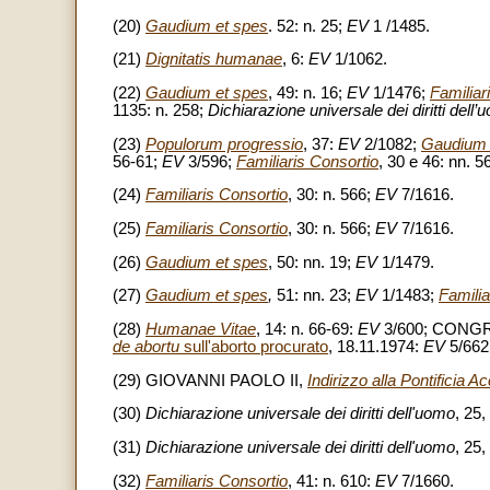
(20)
Gaudium et spes
. 52: n. 25;
EV
1 /1485.
(21)
Dignitatis humanae
, 6:
EV
1/1062.
(22)
Gaudium et spes
, 49: n. 16;
EV
1/1476;
Familiar
1135: n. 258;
Dichiarazione universale dei diritti dell
(23)
Populorum progressio
, 37:
EV
2/1082;
Gaudium 
56-61;
EV
3/596;
Familiaris Consortio
, 30 e 46: nn. 
(24)
Familiaris Consortio
, 30: n. 566;
EV
7/1616.
(25)
Familiaris Consortio
, 30: n. 566;
EV
7/1616.
(26)
Gaudium et spes
, 50: nn. 19;
EV
1/1479.
(27)
Gaudium et spes
,
51: nn. 23;
EV
1/1483;
Familia
(28)
Humanae Vitae
, 14: n. 66-69:
EV
3/600; CONG
de abortu
sull'aborto procurato
, 18.11.1974:
EV
5/662
(29) GIOVANNI PAOLO II,
Indirizzo alla Pontificia 
(30)
Dichiarazione universale dei diritti dell'uomo
, 25,
(31)
Dichiarazione universale dei diritti dell'uomo
, 25,
(32)
Familiaris Consortio
, 41: n. 610:
EV
7/1660.