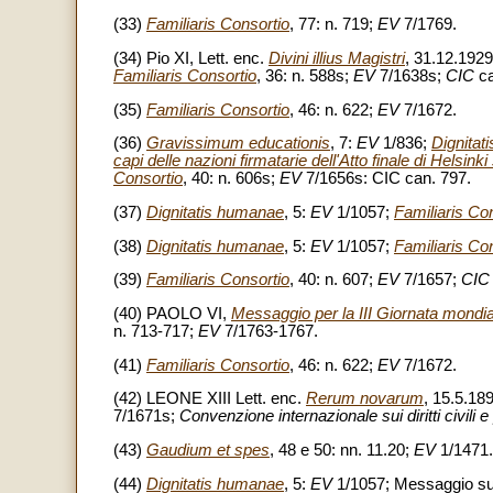
(33)
Familiaris Consortio
, 77: n. 719;
EV
7/1769.
(34) Pio XI, Lett. enc.
Divini illius Magistri
, 31.12.1929
Familiaris Consortio
, 36: n. 588s;
EV
7/1638s;
CIC
ca
(35)
Familiaris Consortio
, 46: n. 622;
EV
7/1672.
(36)
Gravissimum educationis
, 7:
EV
1/836;
Dignitat
capi delle nazioni firmatarie dell'Atto finale di Helsinki
Consortio
, 40: n. 606s;
EV
7/1656s: CIC can. 797.
(37)
Dignitatis humanae
, 5:
EV
1/1057;
Familiaris Co
(38)
Dignitatis humanae
, 5:
EV
1/1057;
Familiaris Co
(39)
Familiaris Consortio
, 40: n. 607;
EV
7/1657;
CIC
(40) PAOLO VI,
Messaggio per la III Giornata mondia
n. 713-717;
EV
7/1763-1767.
(41)
Familiaris Consortio
, 46: n. 622;
EV
7/1672.
(42) LEONE XIII Lett. enc.
Rerum novarum
, 15.5.18
7/1671s;
Convenzione internazionale sui diritti civili e p
(43)
Gaudium et spes
, 48 e 50: nn. 11.20;
EV
1/1471.
(44)
Dignitatis humanae
, 5:
EV
1/1057; Messaggio sulla