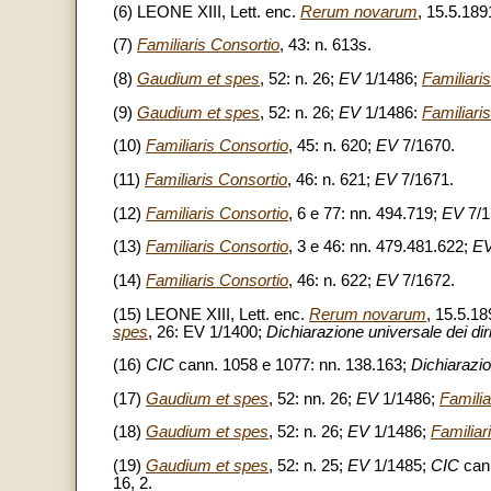
(6) LEONE XIII, Lett. enc.
Rerum novarum
, 15.5.189
(7)
Familiaris Consortio
, 43: n. 613s.
(8)
Gaudium et spes
, 52: n. 26;
EV
1/1486;
Familiari
(9)
Gaudium et spes
, 52: n. 26;
EV
1/1486:
Familiari
(10)
Familiaris Consortio
, 45: n. 620;
EV
7/1670.
(11)
Familiaris Consortio
, 46: n. 621;
EV
7/1671.
(12)
Familiaris Consortio
, 6 e 77: nn. 494.719;
EV
7/1
(13)
Familiaris Consortio
, 3 e 46: nn. 479.481.622;
E
(14)
Familiaris Consortio
, 46: n. 622;
EV
7/1672.
(15) LEONE XIII, Lett. enc.
Rerum novarum
, 15.5.18
spes
, 26: EV 1/1400;
Dichiarazione universale dei diri
(16)
CIC
cann. 1058 e 1077: nn. 138.163;
Dichiarazio
(17)
Gaudium et spes
, 52: nn. 26;
EV
1/1486;
Familia
(18)
Gaudium et spes
, 52: n. 26;
EV
1/1486;
Familiar
(19)
Gaudium et spes
, 52: n. 25;
EV
1/1485;
CIC
can.
16, 2.