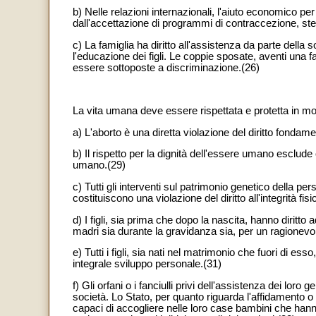
b) Nelle relazioni internazionali, l'aiuto economico p
dall'accettazione di programmi di contraccezione, ste
c) La famiglia ha diritto all'assistenza da parte della
l'educazione dei figli. Le coppie sposate, aventi una
essere sottoposte a discriminazione.(26)
La vita umana deve essere rispettata e protetta in 
a) L'aborto è una diretta violazione del diritto fondam
b) Il rispetto per la dignità dell'essere umano esclu
umano.(29)
c) Tutti gli interventi sul patrimonio genetico della p
costituiscono una violazione del diritto all'integrità fis
d) I figli, sia prima che dopo la nascita, hanno diritt
madri sia durante la gravidanza sia, per un ragionevol
e) Tutti i figli, sia nati nel matrimonio che fuori di ess
integrale sviluppo personale.(31)
f) Gli orfani o i fanciulli privi dell'assistenza dei loro
società. Lo Stato, per quanto riguarda l'affidamento o 
capaci di accogliere nelle loro case bambini che ha