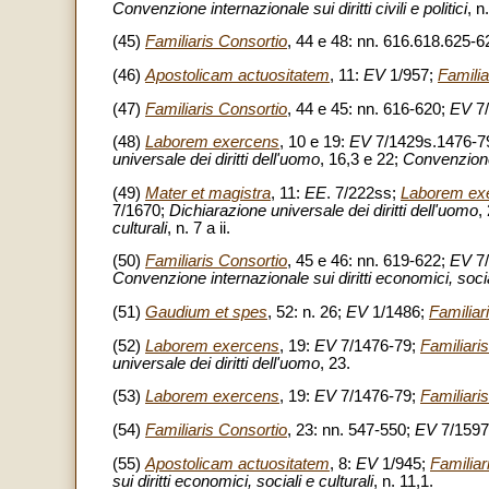
Convenzione internazionale sui diritti civili e politici
, n
(45)
Familiaris Consortio
, 44 e 48: nn. 616.618.625-
(46)
Apostolicam actuositatem
, 11:
EV
1/957;
Familia
(47)
Familiaris Consortio
, 44 e 45: nn. 616-620;
EV
7/
(48)
Laborem exercens
, 10 e 19:
EV
7/1429s.1476-7
universale dei diritti dell'uomo
, 16,3 e 22;
Convenzione 
(49)
Mater et magistra
, 11:
EE
. 7/222ss;
Laborem ex
7/1670;
Dichiarazione universale dei diritti dell'uomo
,
culturali
, n. 7 a ii.
(50)
Familiaris Consortio
, 45 e 46: nn. 619-622;
EV
7/
Convenzione internazionale sui diritti economici, social
(51)
Gaudium et spes
, 52: n. 26;
EV
1/1486;
Familiar
(52)
Laborem exercens
, 19:
EV
7/1476-79;
Familiari
universale dei diritti dell'uomo
, 23.
(53)
Laborem exercens
, 19:
EV
7/1476-79;
Familiari
(54)
Familiaris Consortio
, 23: nn. 547-550;
EV
7/1597
(55)
Apostolicam actuositatem
, 8:
EV
1/945;
Familiar
sui diritti economici, sociali e culturali
, n. 11,1.