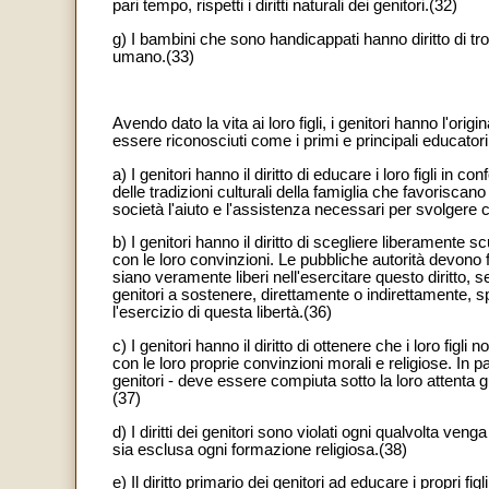
pari tempo, rispetti i diritti naturali dei genitori.(32)
g) I bambini che sono handicappati hanno diritto di tr
umano.(33)
Avendo dato la vita ai loro figli, i genitori hanno l'orig
essere riconosciuti come i primi e principali educatori d
a) I genitori hanno il diritto di educare i loro figli in 
delle tradizioni culturali della famiglia che favoriscan
società l'aiuto e l'assistenza necessari per svolgere 
b) I genitori hanno il diritto di scegliere liberamente s
con le loro convinzioni. Le pubbliche autorità devono f
siano veramente liberi nell'esercitare questo diritto, 
genitori a sostenere, direttamente o indirettamente,
l'esercizio di questa libertà.(36)
c) I genitori hanno il diritto di ottenere che i loro fig
con le loro proprie convinzioni morali e religiose. In 
genitori - deve essere compiuta sotto la loro attenta gui
(37)
d) I diritti dei genitori sono violati ogni qualvolta ve
sia esclusa ogni formazione religiosa.(38)
e) Il diritto primario dei genitori ad educare i propri f