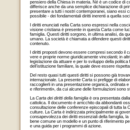
pensiero della Chiesa in materia. Né è un codice di c
differisce anche da una semplice dichiarazione di princì
presentare a tutti i nostri contemporanei, siano essi c
possibile - dei fondamentali diritti inerenti a quella so
I diritti enunciati nella Carta sono espressi nella cos
visione cristiana è presente in questa Carta come luce 
famiglia. Questi diritti sorgono, in ultima analisi, da 
umano. La società è chiamata a difendere questi diritti 
contenuto.
I diritti proposti devono essere compresi secondo il c
vere e proprie norme giuridicamente vincolanti; in altr
legislazione da attuare e per lo sviluppo della politica 
dell'istituzione familiare, la quale deve essere rispetta
Del resto quasi tutti questi diritti si possono già trov
internazionale. La presente Carta si prefigge di elabor
raccoglierli in una presentazione organica, ordinata e 
e riferimenti», da cui alcune delle formulazioni sono st
La
Carta dei diritti della famiglia
è ora presentata dal
cattolica. Il documento è arricchito da abbondanti oss
consultazione delle conferenze episcopali di tutta la
culture. La Carta è indirizzata principalmente ai gover
consapevolezza dei diritti essenziali della famiglia, la 
bene comune un modello e un punto di riferimento per l
e una guida per i programmi di azione.