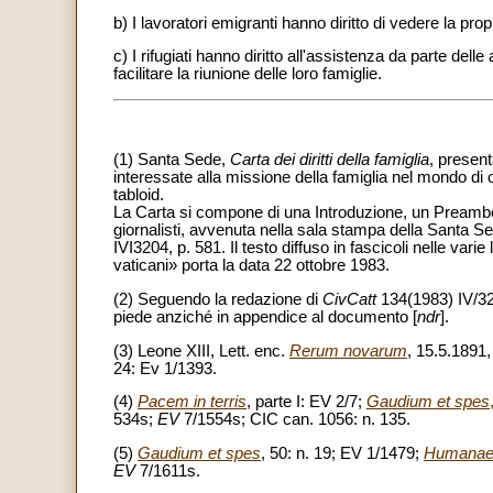
b) I lavoratori emigranti hanno diritto di vedere la propr
c) I rifugiati hanno diritto all'assistenza da parte dell
facilitare la riunione delle loro famiglie.
(1) Santa Sede,
Carta dei diritti della famiglia
, present
interessate alla missione della famiglia nel mondo di
tabloid.
La Carta si compone di una Introduzione, un Preambolo 
giornalisti, avvenuta nella sala stampa della Santa 
IVI3204, p. 581. Il testo diffuso in fascicoli nelle var
vaticani» porta la data 22 ottobre 1983.
(2) Seguendo la redazione di
CivCatt
134(1983) IV/320
piede anziché in appendice al documento [
ndr
].
(3) Leone XIII, Lett. enc.
Rerum novarum
, 15.5.1891,
24: Ev 1/1393.
(4)
Pacem in terris
, parte I: EV 2/7;
Gaudium et spes
534s;
EV
7/1554s; CIC can. 1056: n. 135.
(5)
Gaudium et spes
, 50: n. 19; EV 1/1479;
Humanae 
EV
7/1611s.