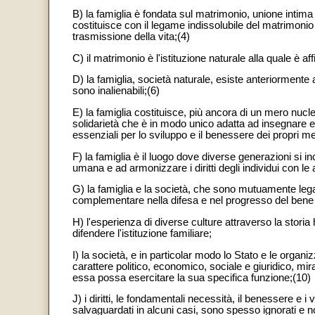
B) la famiglia è fondata sul matrimonio, unione intim
costituisce con il legame indissolubile del matrimoni
trasmissione della vita;(4)
C) il matrimonio è l'istituzione naturale alla quale è a
D) la famiglia, società naturale, esiste anteriormente a
sono inalienabili;(6)
E) la famiglia costituisce, più ancora di un mero nuc
solidarietà che è in modo unico adatta ad insegnare e a tr
essenziali per lo sviluppo e il benessere dei propri me
F) la famiglia è il luogo dove diverse generazioni si
umana e ad armonizzare i diritti degli individui con le a
G) la famiglia e la società, che sono mutuamente legat
complementare nella difesa e nel progresso del bene 
H) l'esperienza di diverse culture attraverso la stor
difendere l'istituzione familiare;
I) la società, e in particolar modo lo Stato e le organ
carattere politico, economico, sociale e giuridico, mira
essa possa esercitare la sua specifica funzione;(10)
J) i diritti, le fondamentali necessità, il benessere e
salvaguardati in alcuni casi, sono spesso ignorati e n