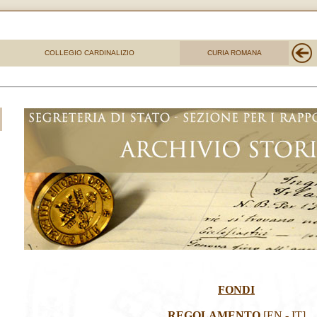
COLLEGIO CARDINALIZIO
CURIA ROMANA
FONDI
REGOLAMENTO
[
EN
-
IT
]