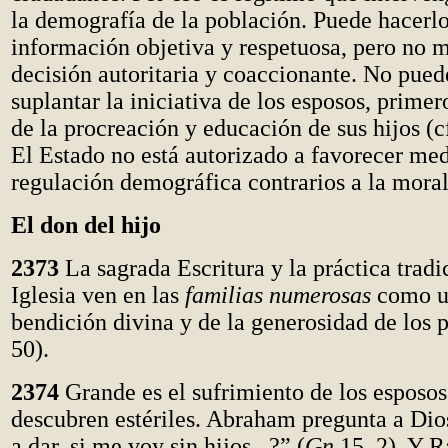
la demografía de la población. Puede hacerl
información objetiva y respetuosa, pero no 
decisión autoritaria y coaccionante. No pue
suplantar la iniciativa de los esposos, prime
de la procreación y educación de sus hijos (
El Estado no está autorizado a favorecer me
regulación demográfica contrarios a la moral
El don del hijo
2373
La sagrada Escritura y la práctica tradi
Iglesia ven en las
familias numerosas
como un
bendición divina y de la generosidad de los 
50).
2374
Grande es el sufrimiento de los esposos
descubren estériles. Abraham pregunta a Di
a dar, si me voy sin hijos...?” (
Gn
15, 2). Y R