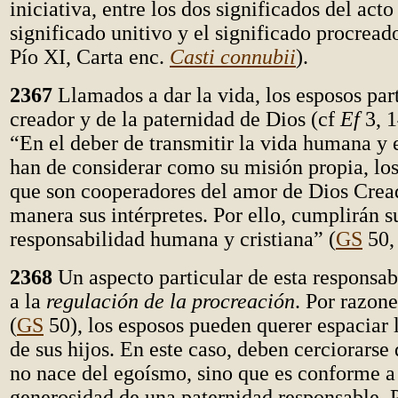
iniciativa, entre los dos significados del act
significado unitivo y el significado procreado
Pío XI, Carta enc.
Casti connubii
).
2367
Llamados a dar la vida, los esposos par
creador y de la paternidad de Dios (cf
Ef
3, 
“En el deber de transmitir la vida humana y 
han de considerar como su misión propia, lo
que son cooperadores del amor de Dios Cread
manera sus intérpretes. Por ello, cumplirán s
responsabilidad humana y cristiana” (
GS
50, 
2368
Un aspecto particular de esta responsabi
a la
regulación de la procreación
. Por razone
(
GS
50), los esposos pueden querer espaciar 
de sus hijos. En este caso, deben cerciorarse
no nace del egoísmo, sino que es conforme a 
generosidad de una paternidad responsable. P