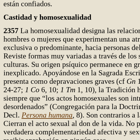
están confiados.
Castidad y homosexualidad
2357
La homosexualidad designa las relacion
hombres o mujeres que experimentan una atr
exclusiva o predominante, hacia personas de
Reviste formas muy variadas a través de los s
culturas. Su origen psíquico permanece en g
inexplicado. Apoyándose en la Sagrada Escri
presenta como depravaciones graves
(cf
Gn
1
24-27;
1 Co
6, 10;
1 Tm
1, 10)
, la Tradición 
siempre que “los actos homosexuales son in
desordenados” (Congregación para la Doctrin
Decl.
Persona humana
, 8). Son contrarios a l
Cierran el acto sexual al don de la vida. No
verdadera complementariedad afectiva y sex