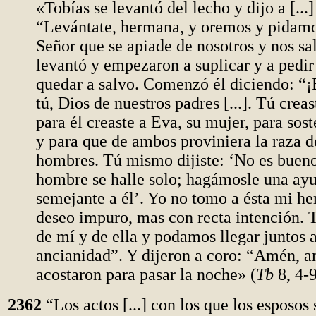
«Tobías se levantó del lecho y dijo a [...]
“Levántate, hermana, y oremos y pidamo
Señor que se apiade de nosotros y nos sal
levantó y empezaron a suplicar y a pedir
quedar a salvo. Comenzó él diciendo: “¡
tú, Dios de nuestros padres [...]. Tú crea
para él creaste a Eva, su mujer, para sos
y para que de ambos proviniera la raza d
hombres. Tú mismo dijiste: ‘No es bueno
hombre se halle solo; hagámosle una ay
semejante a él’. Yo no tomo a ésta mi h
deseo impuro, mas con recta intención. 
de mí y de ella y podamos llegar juntos 
ancianidad”. Y dijeron a coro: “Amén, a
acostaron para pasar la noche» (
Tb
8, 4-9
2362
“Los actos [...] con los que los esposos