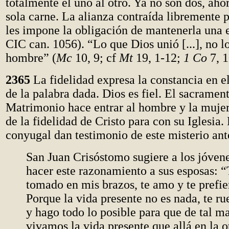
totalmente el uno al otro. Ya no son dos, ah
sola carne. La alianza contraída libremente p
les impone la obligación de mantenerla una e
CIC can. 1056). “Lo que Dios unió [...], no lo
hombre” (
Mc
10, 9; cf
Mt
19, 1-12;
1 Co
7, 1
2365
La fidelidad expresa la constancia en 
de la palabra dada. Dios es fiel. El sacramen
Matrimonio hace entrar al hombre y la mujer
de la fidelidad de Cristo para con su Iglesia. 
conyugal dan testimonio de este misterio an
San Juan Crisóstomo sugiere a los jóven
hacer este razonamiento a sus esposas: “
tomado en mis brazos, te amo y te prefie
Porque la vida presente no es nada, te ru
y hago todo lo posible para que de tal m
vivamos la vida presente que allá en la 