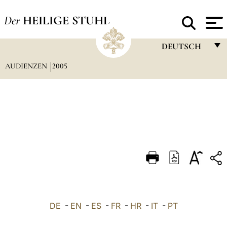
Der
HEILIGE STUHL
DEUTSCH
AUDIENZEN
2005
FRANÇAIS
ENGLISH
ITALIANO
PORTUGUÊS
ESPAÑOL
DEUTSCH
POLSKI
العربيّة
DE
-
EN
-
ES
-
FR
-
HR
-
IT
-
PT
中文