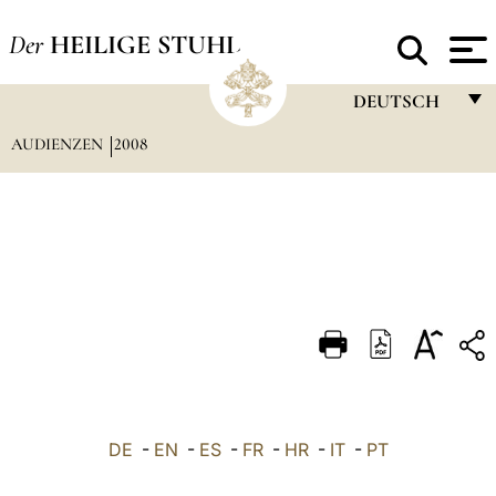
Der
HEILIGE STUHL
DEUTSCH
AUDIENZEN
2008
FRANÇAIS
ENGLISH
ITALIANO
PORTUGUÊS
ESPAÑOL
DEUTSCH
POLSKI
العربيّة
DE
-
EN
-
ES
-
FR
-
HR
-
IT
-
PT
中文