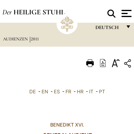
Der
HEILIGE STUHL
DEUTSCH
AUDIENZEN
2011
FRANÇAIS
ENGLISH
ITALIANO
PORTUGUÊS
ESPAÑOL
DE
-
EN
-
ES
-
FR
-
HR
-
IT
-
PT
DEUTSCH
POLSKI
العربيّة
BENEDIKT XVI.
中文