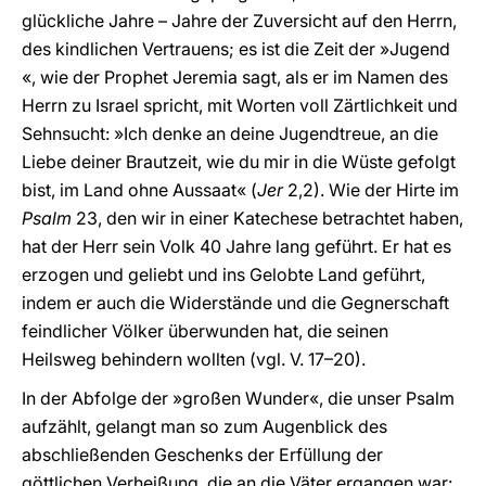
glückliche Jahre – Jahre der Zuversicht auf den Herrn,
des kindlichen Vertrauens; es ist die Zeit der »Jugend
«, wie der Prophet Jeremia sagt, als er im Namen des
Herrn zu Israel spricht, mit Worten voll Zärtlichkeit und
Sehnsucht: »Ich denke an deine Jugendtreue, an die
Liebe deiner Brautzeit, wie du mir in die Wüste gefolgt
bist, im Land ohne Aussaat« (
Jer
2,2). Wie der Hirte im
Psalm
23, den wir in einer Katechese betrachtet haben,
hat der Herr sein Volk 40 Jahre lang geführt. Er hat es
erzogen und geliebt und ins Gelobte Land geführt,
indem er auch die Widerstände und die Gegnerschaft
feindlicher Völker überwunden hat, die seinen
Heilsweg behindern wollten (vgl. V. 17–20).
In der Abfolge der »großen Wunder«, die unser Psalm
aufzählt, gelangt man so zum Augenblick des
abschließenden Geschenks der Erfüllung der
göttlichen Verheißung, die an die Väter ergangen war: