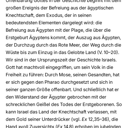
Offenbarung Gottes in der Geschichte beginnt mit dem
großen Ereignis der Befreiung aus der ägyptischen
Knechtschaft, dem Exodus, der in seinen
bedeutendsten Elementen dargelegt wird: die
Befreiung aus Ägypten mit der Plage, die über die
Erstgeburt Ägyptens kommt, der Auszug aus Ägypten,
der Durchzug durch das Rote Meer, der Weg durch die
Wüste bis zum Einzug in das Gelobte Land (V. 10–20).
Wir sind in der Ursprungszeit der Geschichte Israels.
Gott hat machtvoll eingegriffen, um sein Volk in die
Freiheit zu führen: Durch Mose, seinen Gesandten, hat
er sich gegen den Pharao durchgesetzt und sich in
seiner ganzen Größe offenbart. Und schließlich hat er
den Widerstand der Ägypter gebrochen mit der
schrecklichen Geißel des Todes der Erstgeborenen. So
kann Israel das Land der Knechtschaft verlassen, mit
dem Gold seiner Unterdrücker (vgl.
Ex
12,35–36), die
Hand »voll Zuversicht« (
Ex
14,8) erhoben im jubelnden