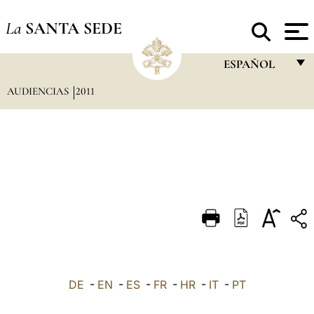
La
SANTA SEDE
ESPAÑOL
AUDIENCIAS
2011
FRANÇAIS
ENGLISH
ITALIANO
PORTUGUÊS
ESPAÑOL
DEUTSCH
POLSKI
العربيّة
DE
-
EN
-
ES
-
FR
-
HR
-
IT
-
PT
中文