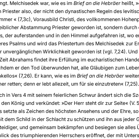
ingt. Melchisedek war, wie es im
Brief an die Hebräer
heißt, 
Priester also, der nicht den dynastischen Regeln des levitis
 immer « (7,3c), Vorausbild Christi, des vollkommenen Hohenpr
leiblicher Abstammung Priester geworden ist, sondern durch 
s, der auferstanden und in den Himmel aufgefahren ist, wo er
seres Psalms und wird das Priestertum des Melchisedek zur Er
r unvergänglichen Wirklichkeit geworden ist (vgl. 7,24). Und
eit Abrahams findet ihre Erfüllung im eucharistischen Hande
achdem er den Tod überwunden hat, alle Gläubigen zum Leben f
akellos« (7,26). Er kann, wie es im
Brief an die Hebräer
weiter
er retten; denn er lebt allezeit, um für sie einzutreten« (7,25).
h in Vers 4 mit seinem feierlichen Schwur ändert sich die S
 den König und verkündet: »Der Herr steht dir zur Seite« (V. 
s setzte als Zeichen des höchsten Ansehens und der Ehre, so 
it dem Schild in der Schlacht zu schützen und ihn aus jeder G
Verteidiger, und gemeinsam bekämpfen und besiegen sie alles 
ick des triumphierenden Herrschers eröffnet, der mit Unter