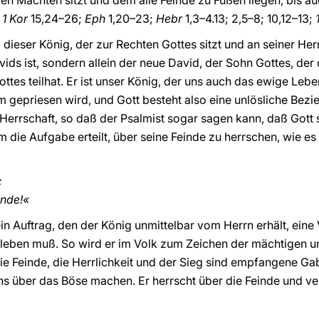
en Mächten sitzt und dem alle Feinde zu Füßen liegen, bis auc
.
1 Kor
15,24–26;
Eph
1,20–23;
Hebr
1,3–4.13; 2,5–8; 10,12–13;
dieser König, der zur Rechten Gottes sitzt und an seiner Herrs
ids ist, sondern allein der neue David, der Sohn Gottes, d
Gottes teilhat. Er ist unser König, der uns auch das ewige L
 gepriesen wird, und Gott besteht also eine unlösliche Bezi
Herrschaft, so daß der Psalmist sogar sagen kann, daß Gott 
 die Aufgabe erteilt, über seine Feinde zu herrschen, wie es i
:
inde!«
n Auftrag, den der König unmittelbar vom Herrn erhält, eine 
leben muß. So wird er im Volk zum Zeichen der mächtigen 
die Feinde, die Herrlichkeit und der Sieg sind empfangene G
phs über das Böse machen. Er herrscht über die Feinde und ve