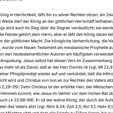
König in Herrlichkeit, läßt ihn zu seiner Rechten sitzen, ein Z
e Weise darf der König an der göttlichen Herrschaft teilhaben,
igs wird auch im Sieg über die Gegner verdeutlicht; sie werd
die Feinde gehört dem Herrn, aber er läßt den König daran te
 der göttlichen Macht. Die königliche Verherrlichung, die h
, wurde vom Neuen Testament als messianische Prophetie 
von den neutestamentlichen Autoren am häufigsten verwende
ls Anspielung. Jesus selbst hat diesen Vers im Zusammenhan
 mehr ist als David, daß er der Herr Davids ist (vgl.
Mt
22,4
 seiner Pfingstpredigt wieder auf und verkündet, daß die Inthr
icht wird und Christus von nun an zur Rechten des Vaters sitz
g
2,29–35). Denn Christus ist der erhöhte Herr, der Menschen
 Himmels kommt, wie Jesus im Verhör vor dem Hohen Rat über
 auch
Lk
22,66–69). Er ist der wahre König, der durch die Aufe
en des Vaters sitzt (vgl.
Röm
8,34;
Eph
2,5;
Kol
3,1;
Hebr
8,1