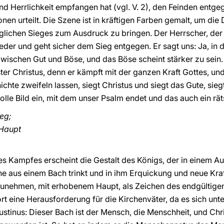
 Herrlichkeit empfangen hat (vgl. V. 2), den Feinden entgeg
onen urteilt. Die Szene ist in kräftigen Farben gemalt, um d
glichen Sieges zum Ausdruck zu bringen. Der Herrscher, der
ieder und geht sicher dem Sieg entgegen. Er sagt uns: Ja, in d
ischen Gut und Böse, und das Böse scheint stärker zu sein. N
er Christus, denn er kämpft mit der ganzen Kraft Gottes, und 
hte zweifeln lassen, siegt Christus und siegt das Gute, sieg
olle Bild ein, mit dem unser Psalm endet und das auch ein räts
eg;
 Haupt
es Kampfes erscheint die Gestalt des Königs, der in einem A
he aus einem Bach trinkt und in ihm Erquickung und neue Kraf
unehmen, mit erhobenem Haupt, als Zeichen des endgültigen
rt eine Herausforderung für die Kirchenväter, da es sich unte
gustinus: Dieser Bach ist der Mensch, die Menschheit, und Ch