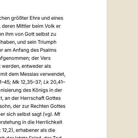
eichen größter Ehre und eines
 deren Mittler beim Volk er
en ihm von Gott selbst zu
ilhaben, und sein Triumph
ier am Anfang des Psalms
aufgenommen; der Vers
t werden, entweder als
g mit dem Messias verwendet,
1–45;
Mk
12,35–37;
Lk
20,41–
onisierung des Königs in der
t, an der Herrschaft Gottes
sohn, der zur Rechten Gottes
 sich selbst sagt (vgl.
Mt
rstehung in die Herrlichkeit
; 12,2), erhabener als die