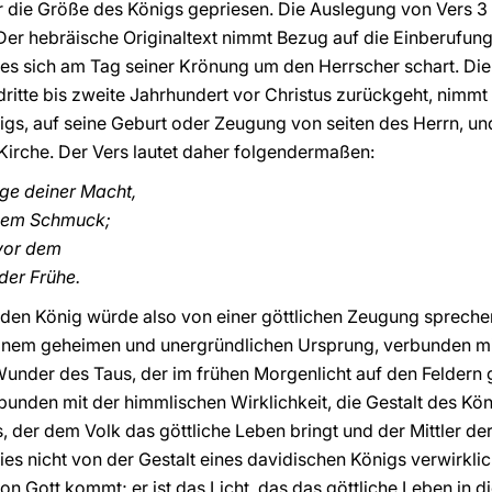
 die Größe des Königs gepriesen. Die Auslegung von Vers 3 is
er hebräische Originaltext nimmt Bezug auf die Einberufung
 es sich am Tag seiner Krönung um den Herrscher schart. Di
 dritte bis zweite Jahrhundert vor Christus zurückgeht, nimm
gs, auf seine Geburt oder Zeugung von seiten des Herrn, und 
Kirche. Der Vers lautet daher folgendermaßen:
age deiner Macht,
ligem Schmuck;
vor dem
der Frühe.
 den König würde also von einer göttlichen Zeugung sprechen
einem geheimen und unergründlichen Ursprung, verbunden mi
nder des Taus, der im frühen Morgenlicht auf den Feldern g
bunden mit der himmlischen Wirklichkeit, die Gestalt des Kön
der dem Volk das göttliche Leben bringt und der Mittler der H
dies nicht von der Gestalt eines davidischen Königs verwirkl
von Gott kommt; er ist das Licht, das das göttliche Leben in d