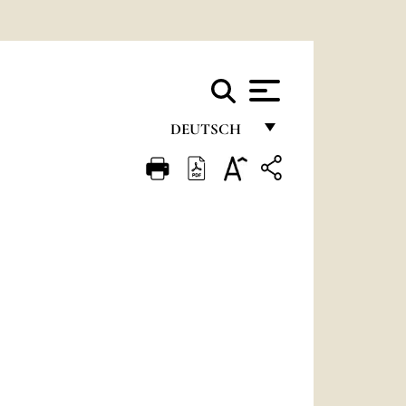
DEUTSCH
FRANÇAIS
ENGLISH
ITALIANO
PORTUGUÊS
ESPAÑOL
DEUTSCH
POLSKI