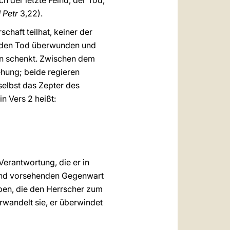
h der letzte Feind, der Tod,
1 Petr
3,22).
chaft teilhat, keiner der
er den Tod überwunden und
eben schenkt. Zwischen dem
ehung; beide regieren
selbst das Zepter des
n Vers 2 heißt:
Verantwortung, die er in
und vorsehenden Gegenwart
aben, die den Herrscher zum
rwandelt sie, er überwindet