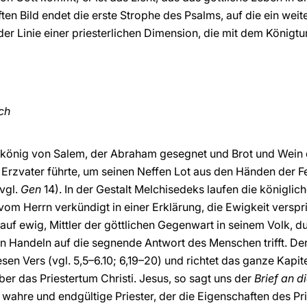
ten Bild endet die erste Strophe des Psalms, auf die ein weite
der Linie einer priesterlichen Dimension, die mit dem Königt
ach
rkönig von Salem, der Abraham gesegnet und Brot und Wein
 Erzvater führte, um seinen Neffen Lot aus den Händen der Fe
vgl.
Gen
14). In der Gestalt Melchisedeks laufen die königlic
m Herrn verkündigt in einer Erklärung, die Ewigkeit verspr
 auf ewig, Mittler der göttlichen Gegenwart in seinem Volk, 
n Handeln auf die segnende Antwort des Menschen trifft. De
en Vers (vgl. 5,5–6.10; 6,19–20) und richtet das ganze Kapite
er das Priestertum Christi. Jesus, so sagt uns der
Brief an 
er wahre und endgültige Priester, der die Eigenschaften des 