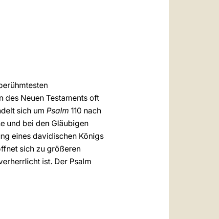
العربيّة
中文
LATINE
 berühmtesten
en des Neuen Testaments oft
ndelt sich um
Psalm
110 nach
che und bei den Gläubigen
rung eines davidischen Königs
ffnet sich zu größeren
rherrlicht ist. Der Psalm