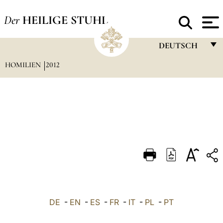
Der
HEILIGE STUHL
DEUTSCH
HOMILIEN
2012
FRANÇAIS
ENGLISH
ITALIANO
PORTUGUÊS
ESPAÑOL
DEUTSCH
POLSKI
العربيّة
DE
-
EN
-
ES
-
FR
-
IT
-
PL
-
PT
中文