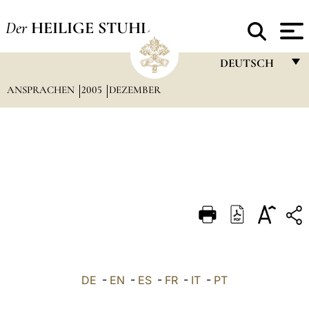
Der
HEILIGE STUHL
DEUTSCH
ANSPRACHEN
2005
DEZEMBER
FRANÇAIS
ENGLISH
ITALIANO
PORTUGUÊS
ESPAÑOL
DEUTSCH
POLSKI
العربيّة
DE
-
EN
-
ES
-
FR
-
IT
-
PT
中文