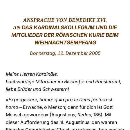
LATINE
ANSPRACHE VON BENEDIKT XVI.
DAS KARDINALSKOLLEGIUM UND DIE
AN
MITGLIEDER DER RÖMISCHEN KURIE BEIM
WEIHNACHTSEMPFANG
Donnerstag, 22. Dezember 2005
Meine Herren Kardinäle,
hochwürdige Mitbrüder im Bischofs- und Priesteramt,
liebe Brüder und Schwestern!
»
Expergiscere, homo: quia pro te Deus factus est
homo
– Erwache, o Mensch; denn für dich ist Gott
Mensch geworden« (Augustinus,
Reden
, 185). Mit
dieser Aufforderung des hl. Augustinus, den wahren
Sinn des Geburtsfestes Christi zu erfassen, beginne ich