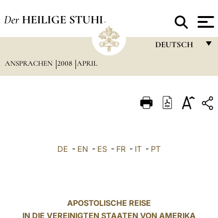
Der
HEILIGE STUHL
DEUTSCH
ANSPRACHEN
2008
APRIL
FRANÇAIS
ENGLISH
ITALIANO
PORTUGUÊS
ESPAÑOL
DE
-
EN
-
ES
-
FR
-
IT
-
PT
DEUTSCH
POLSKI
العربيّة
APOSTOLISCHE REISE
IN DIE VEREINIGTEN STAATEN VON AMERIKA
中文