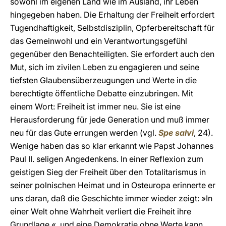
sowohl im eigenen Land wie im Ausland, ihr Leben
hingegeben haben. Die Erhaltung der Freiheit erfordert
Tugendhaftigkeit, Selbstdisziplin, Opferbereitschaft für
das Gemeinwohl und ein Verantwortungsgefühl
gegenüber den Benachteiligten. Sie erfordert auch den
Mut, sich im zivilen Leben zu engagieren und seine
tiefsten Glaubensüberzeugungen und Werte in die
berechtigte öffentliche Debatte einzubringen. Mit
einem Wort: Freiheit ist immer neu. Sie ist eine
Herausforderung für jede Generation und muß immer
neu für das Gute errungen werden (vgl.
Spe salvi
, 24).
Wenige haben das so klar erkannt wie Papst Johannes
Paul II. seligen Angedenkens. In einer Reflexion zum
geistigen Sieg der Freiheit über den Totalitarismus in
seiner polnischen Heimat und in Osteuropa erinnerte er
uns daran, daß die Geschichte immer wieder zeigt: »In
einer Welt ohne Wahrheit verliert die Freiheit ihre
Grundlage «, und eine Demokratie ohne Werte kann