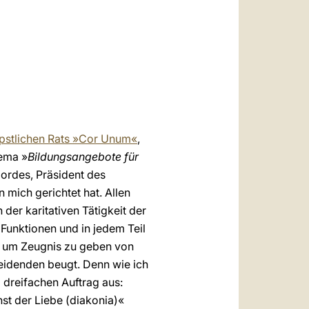
العربيّة
中文
LATINE
pstlichen Rats »Cor Unum«
,
ema »
Bildungsangebote für
Cordes, Präsident des
 mich gerichtet hat. Allen
der karitativen Tätigkeit der
 Funktionen und in jedem Teil
n, um Zeugnis zu geben von
Leidenden beugt. Denn wie ich
 dreifachen Auftrag aus:
nst der Liebe (diakonia)«