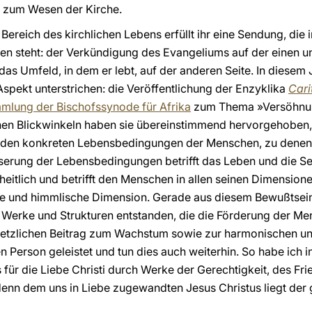
rt zum Wesen der Kirche.
ereich des kirchlichen Lebens erfüllt ihr eine Sendung, die 
n steht: der Verkündigung des Evangeliums auf der einen u
as Umfeld, in dem er lebt, auf der anderen Seite. In diese
Aspekt unterstrichen: die Veröffentlichung der Enzyklika
Cari
lung der Bischofssynode für Afrika
zum Thema »Versöhnun
hen Blickwinkeln haben sie übereinstimmend hervorgehoben, 
 den konkreten Lebensbedingungen der Menschen, zu denen s
serung der Lebensbedingungen betrifft das Leben und die Se
zheitlich und betrifft den Menschen in allen seinen Dimensione
sche und himmlische Dimension. Gerade aus diesem Bewußtsein
e Werke und Strukturen entstanden, die die Förderung der M
setzlichen Beitrag zum Wachstum sowie zur harmonischen un
 Person geleistet und tun dies auch weiterhin. So habe ich i
für die Liebe Christi durch Werke der Gerechtigkeit, des Fr
 denn dem uns in Liebe zugewandten Jesus Christus liegt d