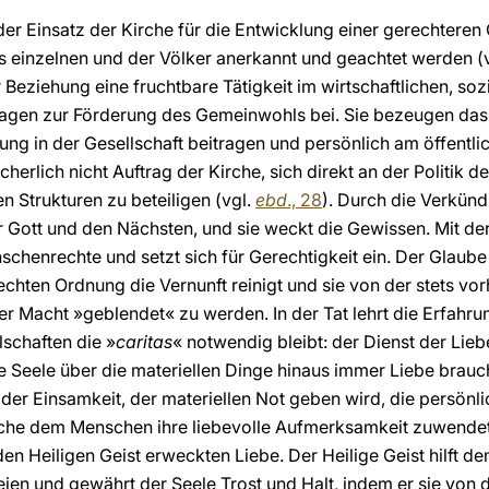
er Einsatz der Kirche für die Entwicklung einer gerechteren
es einzelnen und der Völker anerkannt und geachtet werden (v
r Beziehung eine fruchtbare Tätigkeit im wirtschaftlichen, s
 tragen zur Förderung des Gemeinwohls bei. Sie bezeugen da
ng in der Gesellschaft beitragen und persönlich am öffentli
 sicherlich nicht Auftrag der Kirche, sich direkt an der Politik
 Strukturen zu beteiligen (vgl.
ebd
., 28
). Durch die Verkün
ür Gott und den Nächsten, und sie weckt die Gewissen. Mit de
chenrechte und setzt sich für Gerechtigkeit ein. Der Glaube is
echten Ordnung die Vernunft reinigt und sie von der stets vo
r Macht »geblendet« zu werden. In der Tat lehrt die Erfahru
lschaften die »
caritas
« notwendig bleibt: der Dienst der Liebe
he Seele über die materiellen Dinge hinaus immer Liebe brauc
 der Einsamkeit, der materiellen Not geben wird, die persön
rche dem Menschen ihre liebevolle Aufmerksamkeit zuwendet, 
den Heiligen Geist erweckten Liebe. Der Heilige Geist hilft 
en und gewährt der Seele Trost und Halt, indem er sie von de