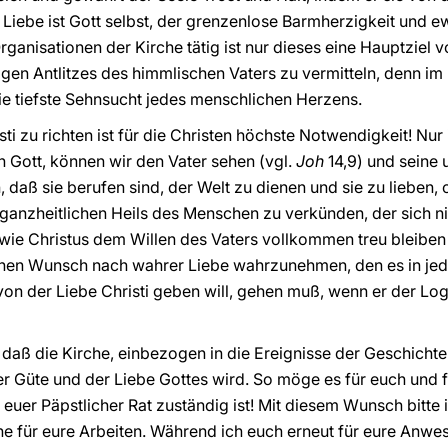
 Liebe ist Gott selbst, der grenzenlose Barmherzigkeit und 
 Organisationen der Kirche tätig ist nur dieses eine Hauptziel
en Antlitzes des himmlischen Vaters zu vermitteln, denn im H
die tiefste Sehnsucht jedes menschlichen Herzens.
isti zu richten ist für die Christen höchste Notwendigkeit! N
ott, können wir den Vater sehen (vgl.
Joh
14,9) und seine 
, daß sie berufen sind, der Welt zu dienen und sie zu lieben,
 ganzheitlichen Heils des Menschen zu verkünden, der sich ni
ie Christus dem Willen des Vaters vollkommen treu bleiben 
jenen Wunsch nach wahrer Liebe wahrzunehmen, den es in jed
von der Liebe Christi geben will, gehen muß, wenn er der Lo
g, daß die Kirche, einbezogen in die Ereignisse der Geschicht
 Güte und der Liebe Gottes wird. So möge es für euch und für
as euer Päpstlicher Rat zuständig ist! Mit diesem Wunsch bitte
he für eure Arbeiten. Während ich euch erneut für eure Anwe