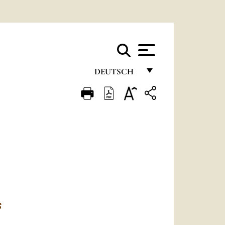
DEUTSCH
FRANÇAIS
ENGLISH
ITALIANO
PORTUGUÊS
ESPAÑOL
DEUTSCH
S
POLSKI