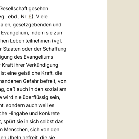
 Gesellschaft gesehen
gl. ebd., Nr.
6
). Viele
ozialen, gesetzgebenden und
s Evangelium, indem sie zum
chen Leben teilnehmen (vgl.
 der Staaten oder der Schaffung
digung des Evangeliums
r Kraft ihrer Verkündigung
t eine geistliche Kraft, die
rhandenen Gefahr befreit, von
ng, daß auch in den sozial am
 wird nie überflüssig sein,
ht, sondern auch weil es
liche Hingabe und konkrete
spürt sie in sich selbst das
dem Menschen, sich von den
n Übeln befreit, die sie