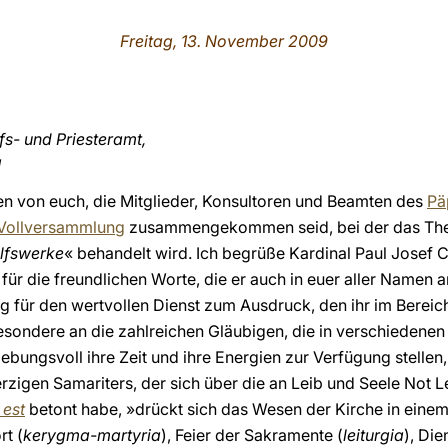
Freitag, 13. November 2009
fs- und Priesteramt,
!
nen von euch, die Mitglieder, Konsultoren und Beamten des
Pä
Vollversammlung
zusammengekommen seid, bei der das Th
ilfswerke
« behandelt wird. Ich begrüße Kardinal Paul Josef 
ür die freundlichen Worte, die er auch in euer aller Namen an
 für den wertvollen Dienst zum Ausdruck, den ihr im Bereich 
besondere an die zahlreichen Gläubigen, die in verschiedenen
ebungsvoll ihre Zeit und ihre Energien zur Verfügung stelle
erzigen Samariters, der sich über die an Leib und Seele Not 
 est
betont habe, »drückt sich das Wesen der Kirche in einem
t (
kerygma-martyria
), Feier der Sakramente (
leiturgia
), Die