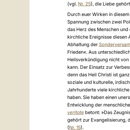
(vgl.
Nr. 25
), die Liebe gehö
Durch euer Wirken in diesem B
Spannung zwischen zwei Pole
das Herz des Menschen und d
kirchliche Ereignisse diesen 
Abhaltung der
Sonderversamm
Frieden«. Aus unterschiedlic
Heilsverkündigung nicht von
kann. Der Einsatz zur Verbes
denn das Heil Christi ist gan
soziale und kulturelle, irdi
Jahrhunderte viele kirchlich
haben. Sie haben einen uner
Entwicklung der menschlichen
veritate
betont: »Das Zeugnis 
gehört zur Evangelisierung,
(
Nr. 15
).