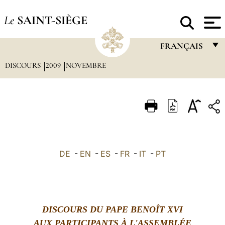
Le
SAINT-SIÈGE
FRANÇAIS
DISCOURS
2009
NOVEMBRE
FRANÇAIS
ENGLISH
ITALIANO
PORTUGUÊS
ESPAÑOL
DE
-
EN
-
ES
-
FR
-
IT
-
PT
DEUTSCH
POLSKI
العربيّة
DISCOURS DU PAPE BENOÎT XVI
中文
AUX PARTICIPANTS À L'ASSEMBLÉE