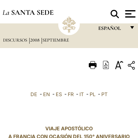
La
SANTA SEDE
ESPAÑOL
DISCURSOS
2008
SEPTIEMBRE
FRANÇAIS
ENGLISH
ITALIANO
PORTUGUÊS
ESPAÑOL
DE
-
EN
-
ES
-
FR
-
IT
-
PL
-
PT
DEUTSCH
POLSKI
العربيّة
VIAJE APOSTÓLICO
A FRANCIA CON OCASIÓN DEL 150° ANIVERSARIO
中文