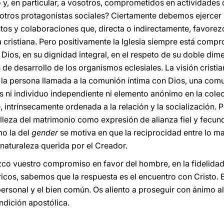
y, en particular, a vosotros, comprometidos en actividades ca
otros protagonistas sociales? Ciertamente debemos ejercer un
tos y colaboraciones que, directa o indirectamente, favore
a cristiana. Pero positivamente la Iglesia siempre está comp
ios, en su dignidad integral, en el respeto de su doble dimen
 de desarrollo de los organismos eclesiales. La visión cristi
 la persona llamada a la comunión íntima con Dios, una comun
s ni individuo independiente ni elemento anónimo en la colec
, intrínsecamente ordenada a la relación y la socialización. P
belleza del matrimonio como expresión de alianza fiel y fecu
mo la del
gender
se motiva en que la reciprocidad entre lo ma
 naturaleza querida por el Creador.
co vuestro compromiso en favor del hombre, en la fidelidad
óricos, sabemos que la respuesta es el encuentro con Cristo.
personal y el bien común. Os aliento a proseguir con ánimo a
ndición apostólica.