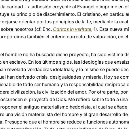
n la caridad. La adhesión creyente al Evangelio imprime en e
tuye su principio de discernimiento. El cristiano, en particular
ejarse orientar por los principios de la fe, mediante la cua
 sobre nosotros (cf. Enc.
Caritas in veritate
, 1). Esta nueva 
proporciona también el criterio correcto de valoración, en el
el hombre no ha buscado dicho proyecto, ha sido víctima de
 en esclavo. En los últimos siglos, las ideologías que ensalz
e han revelado verdaderas idolatrías; y lo mismo se puede dec
 cual han derivado crisis, desigualdades y miseria. Hoy se co
ienable de todo ser humano y la responsabilidad recíproca e 
dera civilización, la civilización del amor. Por otra parte, po
scurecen el proyecto de Dios. Me refiero sobre todo a una 
roponer el antiguo materialismo hedonista, al cual se añad
re una visión materialista del hombre y el gran desarrollo d
a. Presupone que el hombre se reduce a funciones autónomas