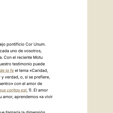
العربيّة
中文
LATINE
ejo pontificio Cor Unum.
a cada uno de vosotros,
ia. Con el reciente Motu
 Vuestro testimonio puede
de la fe
el tema «Caridad,
y verdad, o, si se prefiere,
cuentro» con el amor de
eus caritas est
, 1). El amor
su amor, aprendemos «a vivir
que llamaría la dimensión