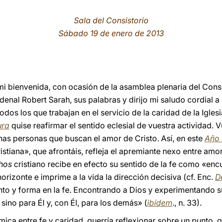
Sala del Consistorio
Sábado 19 de enero de 2013
mi bienvenida, con ocasión de la asamblea plenaria del Cons
denal Robert Sarah, sus palabras y dirijo mi saludo cordial 
dos los que trabajan en el servicio de la caridad de la Igles
ura
quise reafirmar el sentido eclesial de vuestra actividad.
chas personas que buscan el amor de Cristo. Así, en este
Año 
stiana», que afrontáis, refleja el apremiante nexo entre amor 
hos
cristiano recibe en efecto su sentido de la fe como «en
orizonte e imprime a la vida la dirección decisiva (cf. Enc.
D
nto y forma en la fe. Encontrando a Dios y experimentando 
ino para Él y, con Él, para los demás» (
ibídem
., n. 33).
ámica entre fe y caridad, querría reflexionar sobre un punto, 