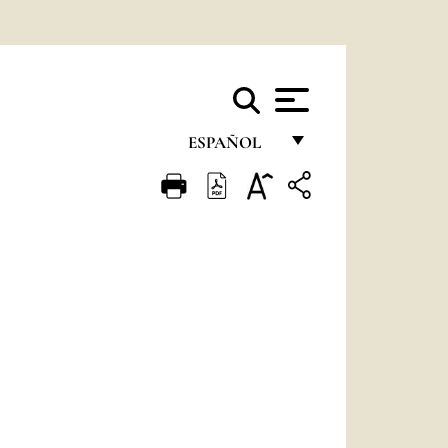
ESPAÑOL
FRANÇAIS
ENGLISH
ITALIANO
PORTUGUÊS
ESPAÑOL
DEUTSCH
POLSKI