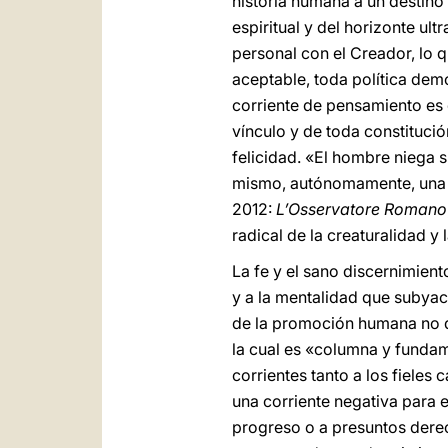
historia humana a un destino
espiritual y del horizonte ul
personal con el Creador, lo 
aceptable, toda política dem
corriente de pensamiento es 
vínculo y de toda constitució
felicidad. «El hombre niega 
mismo, autónomamente, una u
2012:
L’Osservatore Romano
radical de la creaturalidad y
La fe y el sano discernimient
y a la mentalidad que subyace
de la promoción humana no de
la cual es «columna y fundam
corrientes tanto a los fieles
una corriente negativa para 
progreso o a presuntos derec