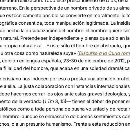
 de autorrealización. Todo esto prescindiendo de Dios, de l
traterreno. En la perspectiva de un hombre privado de su alma
que es técnicamente posible se convierte en moralmente lícit
ográfica consentida, toda manipulación legitimada. La insidi
de hecho la absolutización del hombre: el hombre quiere se
n natural. Pretende ser independiente y piensa que sólo en la
su propia naturaleza… Existe sólo el hombre en abstracto, qu
 otra cosa como naturaleza suya» (
Discurso a la Curia ro
, edición en lengua española, 23-30 de diciembre de 2012, p.
 la filialidad del hombre, que acaba en una soledad dramática
o cristiano nos inducen por eso a prestar una atención profét
 a ella. La justa colaboración con instancias internacionale
be hacernos cerrar los ojos ante estas graves ideologías, y 
ento de la verdad» (
1 Tm
3, 15)— tienen el deber de poner e
 católicos como a toda persona de buena voluntad y de recta 
el hombre, aunque se enmascare de buenos sentimientos con 
hos, o a un presunto humanismo. Frente a esta reducción an