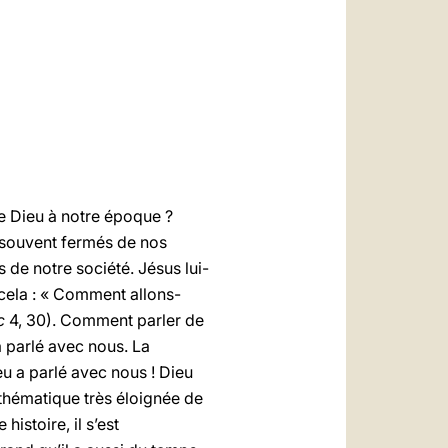
العربيّة
中文
LATINE
e Dieu à notre époque ?
s souvent fermés de nos
 de notre société. Jésus lui-
cela : « Comment allons-
c
4, 30). Comment parler de
a parlé avec nous. La
eu a parlé avec nous ! Dieu
athématique très éloignée de
istoire, il s’est