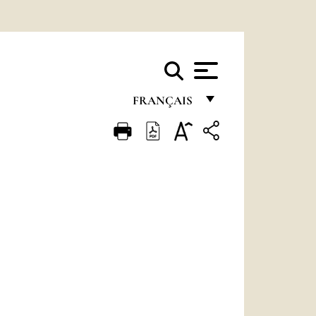
FRANÇAIS
FRANÇAIS
ENGLISH
ITALIANO
PORTUGUÊS
ESPAÑOL
DEUTSCH
POLSKI