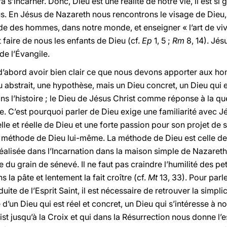
’incarner. Donc, Dieu est une réalité de notre vie, il est si 
us. En Jésus de Nazareth nous rencontrons le visage de Dieu,
e des hommes, dans notre monde, et enseigner « l’art de viv
 faire de nous les enfants de Dieu (cf.
Ep
1, 5 ;
Rm
8, 14). Jés
de l’Évangile.
t d’abord avoir bien clair ce que nous devons apporter aux
 abstrait, une hypothèse, mais un Dieu concret, un Dieu qui e
 dans l’histoire ; le Dieu de Jésus Christ comme réponse à la 
. C’est pourquoi parler de Dieu exige une familiarité avec J
e et réelle de Dieu et une forte passion pour son projet de sa
 méthode de Dieu lui-même. La méthode de Dieu est celle de l’
alisée dans l’Incarnation dans la maison simple de Nazareth 
 du grain de sénevé. Il ne faut pas craindre l’humilité des pe
 la pâte et lentement la fait croître (cf.
Mt
13, 33). Pour parl
ite de l’Esprit Saint, il est nécessaire de retrouver la simplici
d’un Dieu qui est réel et concret, un Dieu qui s’intéresse à n
st jusqu’à la Croix et qui dans la Résurrection nous donne l’