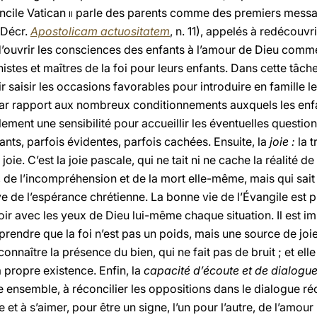
ncile Vatican
ii
parle des parents comme des premiers messag
; Décr.
Apostolicam actuositatem
, n. 11), appelés à redécouvr
 d’ouvrir les consciences des enfants à l’amour de Dieu comm
histes et maîtres de la foi pour leurs enfants. Dans cette tâc
oir saisir les occasions favorables pour introduire en famille l
 par rapport aux nombreux conditionnements auxquels les enf
ement une sensibilité pour accueillir les éventuelles question
nts, parfois évidentes, parfois cachées. Ensuite, la
joie :
la t
joie. C’est la joie pascale, qui ne tait ni ne cache la réalité de
és, de l’incompréhension et de la mort elle-même, mais qui sait o
ve de l’espérance chrétienne. La bonne vie de l’Évangile est
ir avec les yeux de Dieu lui-même chaque situation. Il est im
endre que la foi n’est pas un poids, mais une source de joie 
connaître la présence du bien, qui ne fait pas de bruit ; et ell
 propre existence. Enfin, la
capacité d’écoute et de dialogu
 ensemble, à réconcilier les oppositions dans le dialogue réc
et à s’aimer, pour être un signe, l’un pour l’autre, de l’amou