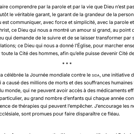
faire comprendre par la parole et par la vie que Dieu n’est pa
plutôt le véritable garant, le garant de la grandeur de la per
u est communiquer, avec force et simplicité, avec la parole et 
Christ, ce Dieu qui nous a montré un amour si grand, au point d
ieu qui demande de le suivre et de se laisser transformer p
elations; ce Dieu qui nous a donné l’Église, pour marcher ense
 toute la Cité des hommes, afin qu’elle puisse devenir Cité d
* * *
a célébrée la Journée mondiale contre le
sida
, une initiative
qui a causé des millions de morts et des souffrances humaine
 du monde, qui ne peuvent avoir accès à des médicaments ef
 particulier, au grand nombre d’enfants qui chaque année cont
ence de thérapies qui peuvent l’empêcher. J’encourage les no
cclésiale, sont promues pour faire disparaître ce fléau.