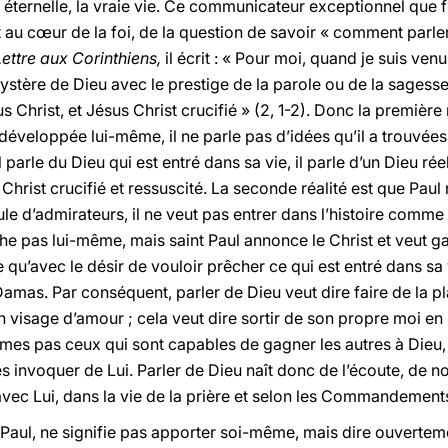
vie éternelle, la vraie vie. Ce communicateur exceptionnel que f
 au cœur de la foi, de la question de savoir « comment parl
ettre aux Corinthiens,
il écrit : « Pour moi, quand je suis venu
tère de Dieu avec le prestige de la parole ou de la sagesse. 
 Christ, et Jésus Christ crucifié » (2, 1-2). Donc la première 
développée lui-même, il ne parle pas d’idées qu’il a trouvées 
l parle du Dieu qui est entré dans sa vie, il parle d’un Dieu réel
u Christ crucifié et ressuscité. La seconde réalité est que Pau
oule d’admirateurs, il ne veut pas entrer dans l’histoire comm
he pas lui-même, mais saint Paul annonce le Christ et veut g
e qu’avec le désir de vouloir prêcher ce qui est entré dans sa vi
amas. Par conséquent, parler de Dieu veut dire faire de la pla
 visage d’amour ; cela veut dire sortir de son propre moi en l
es pas ceux qui sont capables de gagner les autres à Dieu,
s invoquer de Lui. Parler de Dieu naît donc de l’écoute, de 
é avec Lui, dans la vie de la prière et selon les Commandement
t Paul, ne signifie pas apporter soi-même, mais dire ouverte