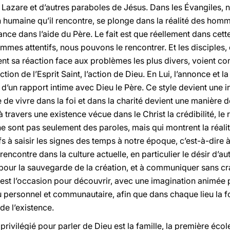
e Lazare et d’autres paraboles de Jésus. Dans les Évangile
on humaine qu’il rencontre, se plonge dans la réalité des ho
nce dans l’aide du Père. Le fait est que réellement dans cett
ommes attentifs, nous pouvons le rencontrer. Et les disciples, 
ient sa réaction face aux problèmes les plus divers, voient co
ction de l’Esprit Saint, l’action de Dieu. En Lui, l’annonce et l
 d’un rapport intime avec Dieu le Père. Ce style devient une i
 de vivre dans la foi et dans la charité devient une manière 
 à travers une existence vécue dans le Christ la crédibilité, l
e sont pas seulement des paroles, mais qui montrent la réalité,
s à saisir les signes des temps à notre époque, c’est-à-dire à d
rencontre dans la culture actuelle, en particulier le désir d’auth
 pour la sauvegarde de la création, et à communiquer sans cra
est l’occasion pour découvrir, avec une imagination animée pa
personnel et communautaire, afin que dans chaque lieu la fo
de l’existence.
privilégié pour parler de Dieu est la famille, la première écol