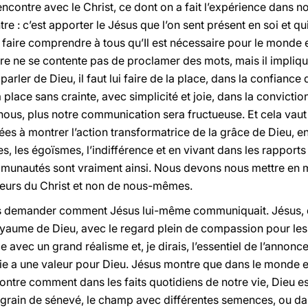
rencontre avec le Christ, ce dont on a fait l’expérience dans 
e : c’est apporter le Jésus que l’on sent présent en soi et qu
 faire comprendre à tous qu’Il est nécessaire pour le monde et
re ne se contente pas de proclamer des mots, mais il impliqu
arler de Dieu, il faut lui faire de la place, dans la confiance 
 la place sans crainte, avec simplicité et joie, dans la convict
 nous, plus notre communication sera fructueuse. Et cela va
lées à montrer l’action transformatrice de la grâce de Dieu, e
es, les égoïsmes, l’indifférence et en vivant dans les rapport
nautés sont vraiment ainsi. Nous devons nous mettre en m
ateurs du Christ et non de nous-mêmes.
s demander comment Jésus lui-même communiquait. Jésus, da
yaume de Dieu, avec le regard plein de compassion pour les 
le avec un grand réalisme et, je dirais, l’essentiel de l’annonce
ie a une valeur pour Dieu. Jésus montre que dans le monde et
montre comment dans les faits quotidiens de notre vie, Dieu e
e grain de sénevé, le champ avec différentes semences, ou da