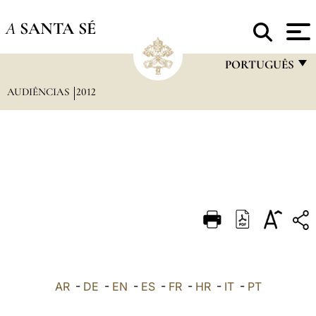
A
SANTA SÉ
PORTUGUÊS
AUDIÊNCIAS
2012
FRANÇAIS
ENGLISH
ITALIANO
PORTUGUÊS
ESPAÑOL
DEUTSCH
POLSKI
العربيّة
AR
-
DE
-
EN
-
ES
-
FR
-
HR
-
IT
-
PT
中文