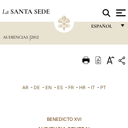
La
SANTA SEDE
ESPAÑOL
AUDIENCIAS
2012
FRANÇAIS
ENGLISH
ITALIANO
PORTUGUÊS
ESPAÑOL
AR
-
DE
-
EN
-
ES
-
FR
-
HR
-
IT
-
PT
DEUTSCH
POLSKI
العربيّة
BENEDICTO XVI
中文