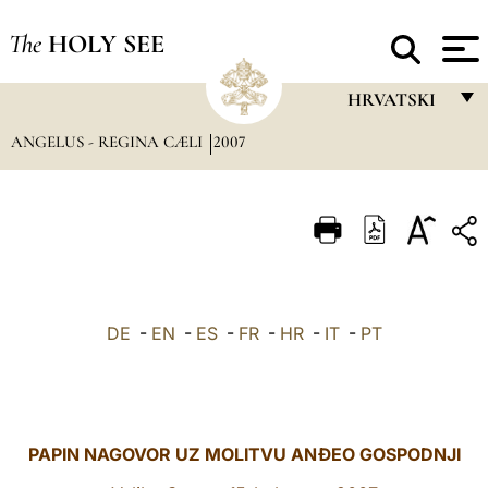
The
HOLY SEE
HRVATSKI
ANGELUS - REGINA CÆLI
2007
FRANÇAIS
ENGLISH
ITALIANO
PORTUGUÊS
ESPAÑOL
DE
-
EN
-
ES
-
FR
-
HR
-
IT
-
PT
DEUTSCH
POLSKI
العربيّة
PAPIN NAGOVOR UZ MOLITVU ANĐEO GOSPODNJI
中文