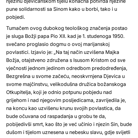
njezinu djevičanskom tijelu konačna potvrda njezine
pune solidarnosti sa Sinom kako u borbi, tako i u
pobjedi.
Tumačem ovog dubokog teološkog značenja postao
je sluga Božji papa Pio XII. kad je 1. studenoga 1950.
svečano proglasio dogmu o ovoj marijanskoj
povlastici. Izjavio je: „Na taj način uzvišena Majka
Božja, otajstveno združena s Isusom Kristom od sve
vječnosti jednom jedinom odredbom predodređenja,
Bezgrešna u svome začeću, neoskvrnjena Djevica u
svome majčinstvu, velikodušna družica božanskoga
Otkupitelja, koji je odnio potpunu pobjedu nad
grijehom i nad njegovim posljedicama, zavrijedila je,
na koncu kao uzvišenu krunu svojih povlastica, da
bude očuvana od raspadanja u grobu te da,
pobijedivši smrt, kao što je već učinio i njezin Sin, bude
dušom i tijelom uznesena u nebesku slavu, gdje svijetli