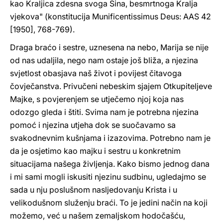
kao Kraljica zdesna svoga Sina, besmrtnoga Kralja
vjekova" (konstitucija Munificentissimus Deus: AAS 42
[1950], 768-769).
Draga braćo i sestre, uznesena na nebo, Marija se nije
od nas udaljila, nego nam ostaje još bliža, a njezina
svjetlost obasjava naš život i povijest čitavoga
čovječanstva. Privučeni nebeskim sjajem Otkupiteljeve
Majke, s povjerenjem se utječemo njoj koja nas
odozgo gleda i štiti. Svima nam je potrebna njezina
pomoć i njezina utjeha dok se suočavamo sa
svakodnevnim kušnjama i izazovima. Potrebno nam je
da je osjetimo kao majku i sestru u konkretnim
situacijama našega življenja. Kako bismo jednog dana
i mi sami mogli iskusiti njezinu sudbinu, ugledajmo se
sada u nju poslušnom nasljedovanju Krista i u
velikodušnom služenju braći. To je jedini način na koji
možemo, već u našem zemaljskom hodočašću,