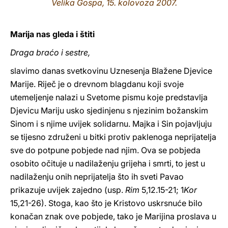
Velika Gospa, 15. kolovoza 2007.
LATINE
Marija nas gleda i štiti
Draga braćo i sestre,
slavimo danas svetkovinu Uznesenja Blažene Djevice
Marije. Riječ je o drevnom blagdanu koji svoje
utemeljenje nalazi u Svetome pismu koje predstavlja
Djevicu Mariju usko sjedinjenu s njezinim božanskim
Sinom i s njime uvijek solidarnu. Majka i Sin pojavljuju
se tijesno združeni u bitki protiv paklenoga neprijatelja
sve do potpune pobjede nad njim. Ova se pobjeda
osobito očituje u nadilaženju grijeha i smrti, to jest u
nadilaženju onih neprijatelja što ih sveti Pavao
prikazuje uvijek zajedno (usp.
Rim
5,12.15-21; 1
Kor
15,21-26). Stoga, kao što je Kristovo uskrsnuće bilo
konačan znak ove pobjede, tako je Marijina proslava u