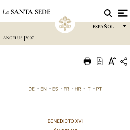
La
SANTA SEDE
ESPAÑOL
ANGELUS
2007
FRANÇAIS
ENGLISH
ITALIANO
PORTUGUÊS
ESPAÑOL
DE
-
EN
-
ES
-
FR
-
HR
-
IT
-
PT
DEUTSCH
POLSKI
العربيّة
BENEDICTO XVI
中文