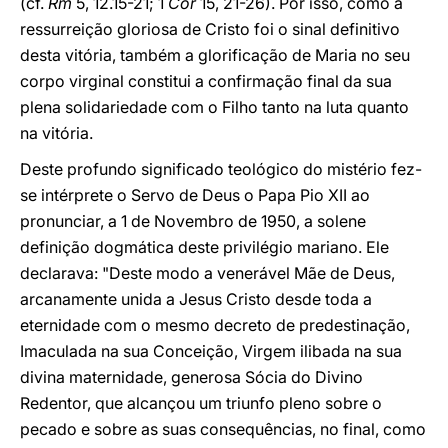
(cf.
Rm
5, 12.15-21; 1
Cor
15, 21-26). Por isso, como a
ressurreição gloriosa de Cristo foi o sinal definitivo
desta vitória, também a glorificação de Maria no seu
corpo virginal constitui a confirmação final da sua
plena solidariedade com o Filho tanto na luta quanto
na vitória.
Deste profundo significado teológico do mistério fez-
se intérprete o Servo de Deus o Papa Pio XII ao
pronunciar, a 1 de Novembro de 1950, a solene
definição dogmática deste privilégio mariano. Ele
declarava: "Deste modo a venerável Mãe de Deus,
arcanamente unida a Jesus Cristo desde toda a
eternidade com o mesmo decreto de predestinação,
Imaculada na sua Conceição, Virgem ilibada na sua
divina maternidade, generosa Sócia do Divino
Redentor, que alcançou um triunfo pleno sobre o
pecado e sobre as suas consequências, no final, como