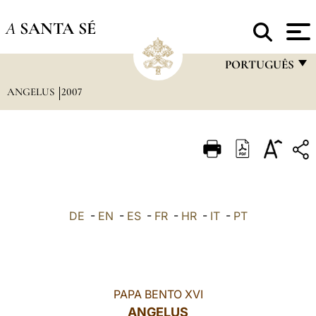
A
SANTA SÉ
PORTUGUÊS
ANGELUS
2007
FRANÇAIS
ENGLISH
ITALIANO
PORTUGUÊS
ESPAÑOL
DE
-
EN
-
ES
-
FR
-
HR
-
IT
-
PT
DEUTSCH
POLSKI
العربيّة
PAPA BENTO XVI
ANGELUS
中文