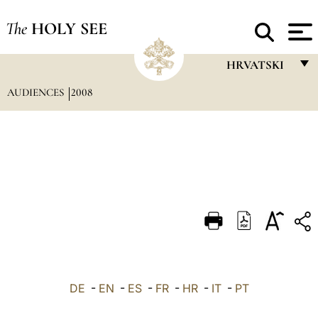
The
HOLY SEE
HRVATSKI
AUDIENCES
2008
FRANÇAIS
ENGLISH
ITALIANO
PORTUGUÊS
ESPAÑOL
DEUTSCH
POLSKI
العربيّة
DE
-
EN
-
ES
-
FR
-
HR
-
IT
-
PT
中文