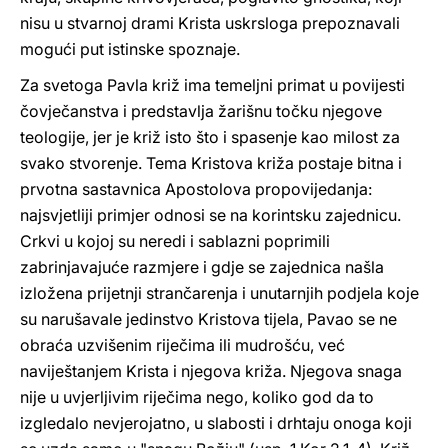
nisu u stvarnoj drami Krista uskrsloga prepoznavali
mogući put istinske spoznaje.
Za svetoga Pavla križ ima temeljni primat u povijesti
čovječanstva i predstavlja žarišnu točku njegove
teologije, jer je križ isto što i spasenje kao milost za
svako stvorenje. Tema Kristova križa postaje bitna i
prvotna sastavnica Apostolova propovijedanja:
najsvjetliji primjer odnosi se na korintsku zajednicu.
Crkvi u kojoj su neredi i sablazni poprimili
zabrinjavajuće razmjere i gdje se zajednica našla
izložena prijetnji strančarenja i unutarnjih podjela koje
su narušavale jedinstvo Kristova tijela, Pavao se ne
obraća uzvišenim riječima ili mudrošću, već
naviještanjem Krista i njegova križa. Njegova snaga
nije u uvjerljivim riječima nego, koliko god da to
izgledalo nevjerojatno, u slabosti i drhtaju onoga koji