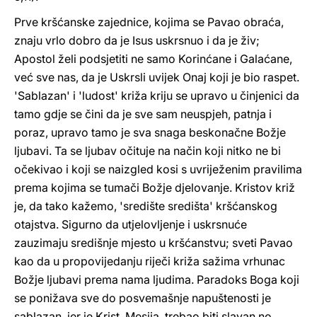
Prve kršćanske zajednice, kojima se Pavao obraća,
znaju vrlo dobro da je Isus uskrsnuo i da je živ;
Apostol želi podsjetiti ne samo Korinćane i Galaćane,
već sve nas, da je Uskrsli uvijek Onaj koji je bio raspet.
'Sablazan' i 'ludost' križa kriju se upravo u činjenici da
tamo gdje se čini da je sve sam neuspjeh, patnja i
poraz, upravo tamo je sva snaga beskonačne Božje
ljubavi. Ta se ljubav očituje na način koji nitko ne bi
očekivao i koji se naizgled kosi s uvriježenim pravilima
prema kojima se tumači Božje djelovanje. Kristov križ
je, da tako kažemo, 'središte središta' kršćanskog
otajstva. Sigurno da utjelovljenje i uskrsnuće
zauzimaju središnje mjesto u kršćanstvu; sveti Pavao
kao da u propovijedanju riječi križa sažima vrhunac
Božje ljubavi prema nama ljudima. Paradoks Boga koji
se ponižava sve do posvemašnje napuštenosti je
sablazan, jer je Krist, Mesija, trebao biti slavan no