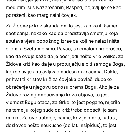
međutim Isus Nazarećanin, Raspeti, pojavljuje se kao
poraženi, kao marginalni čovjek.
Za Židove je križ skandalon, to jest zamka ili kamen
spoticanja: nekako kao da predstavlja smetnju koja
sputava vjeru pobožnog Izraelca koji ne nalazi ništa
slična u Svetom pismu. Pavao, s nemalom hrabrošću,
kao da ovdje kaže da je posrijedi nešto vrlo veliko: za
Židove križ kao da je u proturječju s biti samoga Boga,
koji se uvijek objavljivao čudesnim znacima. Dakle,
prihvatiti Kristov križ za čovjeka povlači duboko
obraćenje u njegovu odnosu prema Bogu. Ako je za
Židove razlog odbacivanja križa objava, to jest
vjernost Bogu otaca, za Grke, to jest pogane, mjerilo
na temelju kojeg sude da križ treba odbaciti je sam
razum. Za ove potonje, naime, križ je moria, ludost,
doslovce nešto neukusno (od lat. insipidus), to jest