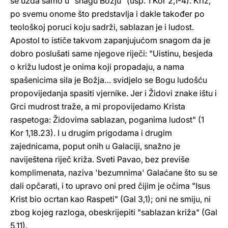
se uzda samo u "snagu Božju" (usp. 1 Kor 2,1-4). Križ,
po svemu onome što predstavlja i dakle također po
teološkoj poruci koju sadrži, sablazan je i ludost.
Apostol to ističe takvom zapanjujućom snagom da je
dobro poslušati same njegove riječi: "Uistinu, besjeda
o križu ludost je onima koji propadaju, a nama
spašenicima sila je Božja… svidjelo se Bogu ludošću
propovijedanja spasiti vjernike. Jer i Židovi znake ištu i
Grci mudrost traže, a mi propovijedamo Krista
raspetoga: Židovima sablazan, poganima ludost" (1
Kor 1,18.23). I u drugim prigodama i drugim
zajednicama, poput onih u Galaciji, snažno je
naviještena riječ križa. Sveti Pavao, bez previše
komplimenata, naziva 'bezumnima' Galaćane što su se
dali opčarati, i to upravo oni pred čijim je očima "Isus
Krist bio ocrtan kao Raspeti" (Gal 3,1); oni ne smiju, ni
zbog kojeg razloga, obeskrijepiti "sablazan križa" (Gal
5,11).