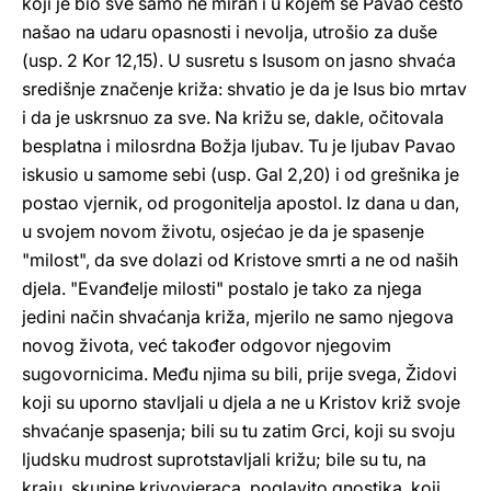
koji je bio sve samo ne miran i u kojem se Pavao često
našao na udaru opasnosti i nevolja, utrošio za duše
(usp. 2 Kor 12,15). U susretu s Isusom on jasno shvaća
središnje značenje križa: shvatio je da je Isus bio mrtav
i da je uskrsnuo za sve. Na križu se, dakle, očitovala
besplatna i milosrdna Božja ljubav. Tu je ljubav Pavao
iskusio u samome sebi (usp. Gal 2,20) i od grešnika je
postao vjernik, od progonitelja apostol. Iz dana u dan,
u svojem novom životu, osjećao je da je spasenje
"milost", da sve dolazi od Kristove smrti a ne od naših
djela. "Evanđelje milosti" postalo je tako za njega
jedini način shvaćanja križa, mjerilo ne samo njegova
novog života, već također odgovor njegovim
sugovornicima. Među njima su bili, prije svega, Židovi
koji su uporno stavljali u djela a ne u Kristov križ svoje
shvaćanje spasenja; bili su tu zatim Grci, koji su svoju
ljudsku mudrost suprotstavljali križu; bile su tu, na
kraju, skupine krivovjeraca, poglavito gnostika, koji