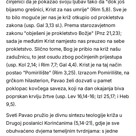
činjenici da je pokazao svoju ljubav tako da "dok još
bijasmo grešnici, Krist za nas umrije" (Rim 5,8). Sve je
to bilo moguće jer nas je križ otkupio od prokletstva
zakona (usp. Gal 3,13 sl.). Prema starozavjetnom
zakonu "obješeni je prokletstvo Božje" (Pnz 21,23);
sada je međutim Krist namjesto nas preuzeo na sebe
prokletstvo. Slično tome, Bog je pribio na križ našu
zadužnicu, to jest osudu zbog počinjenih prijestupa
(usp. Kol 2,14; i Rim 7,7; Gal 4,4). Krist je na taj način
postao "Pomirilište" (Rim 3,25). Izrazom Pomirilište, na
grčkom hilasterion, Pavao želi dozvati u pamet
poklopac kovčega saveza, koji na dan okajanja biva
poprskan krvlju žrtve (usp. Lev 16,14-16; Izl 25,17; i Heb
9,5).
Sveti Pavao pružio je divnu sintezu teologije križa u
Drugoj poslanici Korinćanima (5,14-21), gdje je sve
obuhvaćeno dvjema temeljnim tvrdnjama: s jedne