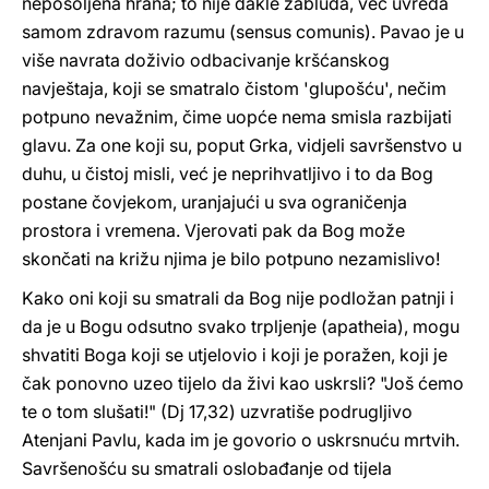
neposoljena hrana; to nije dakle zabluda, već uvreda
samom zdravom razumu (sensus comunis). Pavao je u
više navrata doživio odbacivanje kršćanskog
navještaja, koji se smatralo čistom 'glupošću', nečim
potpuno nevažnim, čime uopće nema smisla razbijati
glavu. Za one koji su, poput Grka, vidjeli savršenstvo u
duhu, u čistoj misli, već je neprihvatljivo i to da Bog
postane čovjekom, uranjajući u sva ograničenja
prostora i vremena. Vjerovati pak da Bog može
skončati na križu njima je bilo potpuno nezamislivo!
Kako oni koji su smatrali da Bog nije podložan patnji i
da je u Bogu odsutno svako trpljenje (apatheia), mogu
shvatiti Boga koji se utjelovio i koji je poražen, koji je
čak ponovno uzeo tijelo da živi kao uskrsli? "Još ćemo
te o tom slušati!" (Dj 17,32) uzvratiše podrugljivo
Atenjani Pavlu, kada im je govorio o uskrsnuću mrtvih.
Savršenošću su smatrali oslobađanje od tijela