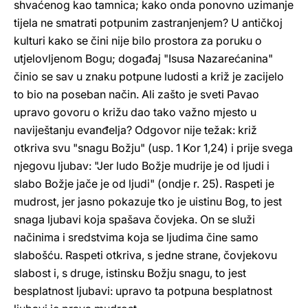
shvaćenog kao tamnica; kako onda ponovno uzimanje
tijela ne smatrati potpunim zastranjenjem? U antičkoj
kulturi kako se čini nije bilo prostora za poruku o
utjelovljenom Bogu; događaj "Isusa Nazarećanina"
činio se sav u znaku potpune ludosti a križ je zacijelo
to bio na poseban način. Ali zašto je sveti Pavao
upravo govoru o križu dao tako važno mjesto u
naviještanju evanđelja? Odgovor nije težak: križ
otkriva svu "snagu Božju" (usp. 1 Kor 1,24) i prije svega
njegovu ljubav: "Jer ludo Božje mudrije je od ljudi i
slabo Božje jače je od ljudi" (ondje r. 25). Raspeti je
mudrost, jer jasno pokazuje tko je uistinu Bog, to jest
snaga ljubavi koja spašava čovjeka. On se služi
načinima i sredstvima koja se ljudima čine samo
slabošću. Raspeti otkriva, s jedne strane, čovjekovu
slabost i, s druge, istinsku Božju snagu, to jest
besplatnost ljubavi: upravo ta potpuna besplatnost