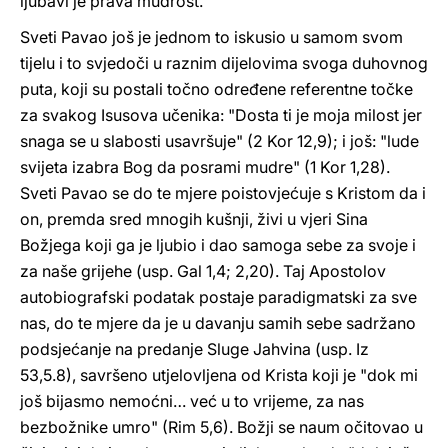
ljubavi je prava mudrost.
Sveti Pavao još je jednom to iskusio u samom svom
tijelu i to svjedoči u raznim dijelovima svoga duhovnog
puta, koji su postali točno određene referentne točke
za svakog Isusova učenika: "Dosta ti je moja milost jer
snaga se u slabosti usavršuje" (2 Kor 12,9); i još: "lude
svijeta izabra Bog da posrami mudre" (1 Kor 1,28).
Sveti Pavao se do te mjere poistovjećuje s Kristom da i
on, premda sred mnogih kušnji, živi u vjeri Sina
Božjega koji ga je ljubio i dao samoga sebe za svoje i
za naše grijehe (usp. Gal 1,4; 2,20). Taj Apostolov
autobiografski podatak postaje paradigmatski za sve
nas, do te mjere da je u davanju samih sebe sadržano
podsjećanje na predanje Sluge Jahvina (usp. Iz
53,5.8), savršeno utjelovljena od Krista koji je "dok mi
još bijasmo nemoćni… već u to vrijeme, za nas
bezbožnike umro" (Rim 5,6). Božji se naum očitovao u