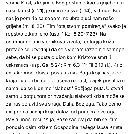
strane Krist, s kojim je Bog postupio kao s grijehom u
našu korist (r. 21), je umro za sve (r 14); s druge, Bog
nas je pomirio sa sobom, ne ubrajajući nam naše
grijehe (rr. 18-20). Tim "otajstvom pomirenja" svako je
ropstvo otkupljeno (usp. 1 Kor 6,20; 7,23). Na
osobnom planu vjernikova života, teologija križa
pretače se u tvrdnju da se s vjerom razapinje samoga
sebe, da bi se postalo dionikom Kristove smrti i
uskrsnuća (usp. Gal 5,24; Rim 6,3-11; Fil 3,10 sl.). Križ
će tako moći doista postati znak Boga koji nas je do
kraja ljubio i bit će odbačena napast, uvijek prisutna u
nama, da se klonimo 'slabosti' Božjega puta. U stvari,
samo u potpunom prihvaćanju slabosti križa može se
za nas pojaviti sva snaga Duha Božjega. Tako ćemo i
mi, prema učenju koje dolazi od primjera svetoga
Pavla, moći reći: "A ja, Bože sačuvaj da bih se ičim
ponosio osim križem Gospodina našega Isusa Krista