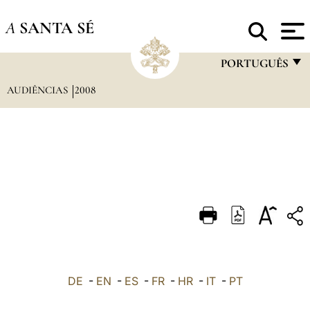
A
SANTA SÉ
PORTUGUÊS
AUDIÊNCIAS
2008
FRANÇAIS
ENGLISH
ITALIANO
PORTUGUÊS
ESPAÑOL
DEUTSCH
POLSKI
العربيّة
DE
-
EN
-
ES
-
FR
-
HR
-
IT
-
PT
中文