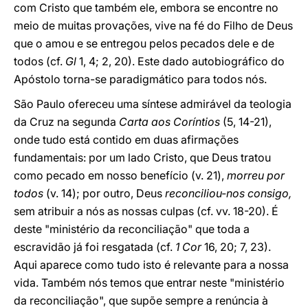
com Cristo que também ele, embora se encontre no
meio de muitas provações, vive na fé do Filho de Deus
que o amou e se entregou pelos pecados dele e de
todos (cf.
Gl
1, 4; 2, 20). Este dado autobiográfico do
Apóstolo torna-se paradigmático para todos nós.
São Paulo ofereceu uma síntese admirável da teologia
da Cruz na segunda
Carta aos Coríntios
(5, 14-21),
onde tudo está contido em duas afirmações
fundamentais: por um lado Cristo, que Deus tratou
como pecado em nosso benefício (v. 21),
morreu por
todos
(v. 14); por outro, Deus
reconciliou-nos consigo,
sem atribuir a nós as nossas culpas (cf. vv. 18-20). É
deste "ministério da reconciliação" que toda a
escravidão já foi resgatada (cf.
1 Cor
16, 20; 7, 23).
Aqui aparece como tudo isto é relevante para a nossa
vida. Também nós temos que entrar neste "ministério
da reconciliação", que supõe sempre a renúncia à