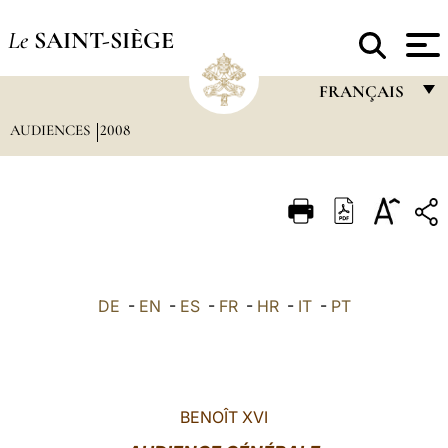
Le
SAINT-SIÈGE
FRANÇAIS
AUDIENCES
2008
FRANÇAIS
ENGLISH
ITALIANO
PORTUGUÊS
ESPAÑOL
DE
-
EN
-
ES
-
FR
-
HR
-
IT
-
PT
DEUTSCH
POLSKI
العربيّة
BENOÎT XVI
中文