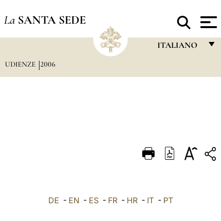
La
SANTA SEDE
ITALIANO
UDIENZE
2006
FRANÇAIS
ENGLISH
ITALIANO
PORTUGUÊS
ESPAÑOL
DEUTSCH
POLSKI
العربيّة
DE
-
EN
-
ES
-
FR
-
HR
-
IT
-
PT
中文