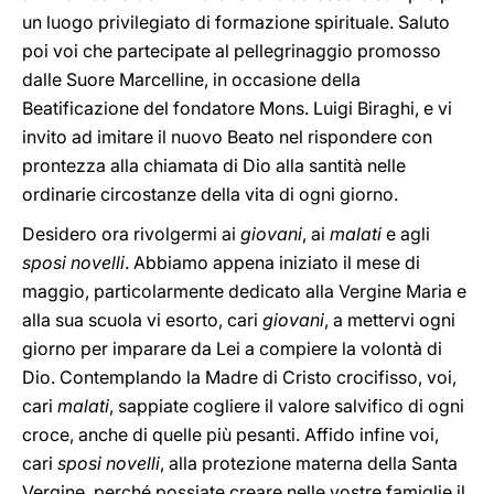
un luogo privilegiato di formazione spirituale. Saluto
poi voi che partecipate al pellegrinaggio promosso
dalle Suore Marcelline, in occasione della
Beatificazione del fondatore Mons. Luigi Biraghi, e vi
invito ad imitare il nuovo Beato nel rispondere con
prontezza alla chiamata di Dio alla santità nelle
ordinarie circostanze della vita di ogni giorno.
Desidero ora rivolgermi ai
giovani
, ai
malati
e agli
sposi novelli
. Abbiamo appena iniziato il mese di
maggio, particolarmente dedicato alla Vergine Maria e
alla sua scuola vi esorto, cari
giovani
, a mettervi ogni
giorno per imparare da Lei a compiere la volontà di
Dio. Contemplando la Madre di Cristo crocifisso, voi,
cari
malati
, sappiate cogliere il valore salvifico di ogni
croce, anche di quelle più pesanti. Affido infine voi,
cari
sposi novelli
, alla protezione materna della Santa
Vergine, perché possiate creare nelle vostre famiglie il