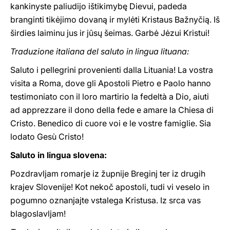
kankinyste paliudijo ištikimybę Dievui, padeda
branginti tikėjimo dovaną ir mylėti Kristaus Bažnyčią. Iš
širdies laiminu jus ir jūsų šeimas. Garbė Jėzui Kristui!
Traduzione italiana del saluto in lingua lituana:
Saluto i pellegrini provenienti dalla Lituania! La vostra
visita a Roma, dove gli Apostoli Pietro e Paolo hanno
testimoniato con il loro martirio la fedeltà a Dio, aiuti
ad apprezzare il dono della fede e amare la Chiesa di
Cristo. Benedico di cuore voi e le vostre famiglie. Sia
lodato Gesù Cristo!
Saluto in lingua slovena:
Pozdravljam romarje iz župnije Breginj ter iz drugih
krajev Slovenije! Kot nekoč apostoli, tudi vi veselo in
pogumno oznanjajte vstalega Kristusa. Iz srca vas
blagoslavljam!