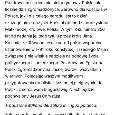
Pozdrawiam serdecznie pielgrzymów z Polski tak
licznie dziś zgromadzonych. Zarówno dla Kościoła w
Polsce, jak i dla całego narodu jest to dzień
szczególnie uroczysty. Kościół obchodzi uroczystość
Matki Bożej Królowej Polski. W tym roku minęło 350
lat od nadania jej tego tytułu przez króla Jana
Kazimierza. Równocześnie naród polski wspomina
ustanowienie w 1791 roku Konstytucji Trzeciego Maja i
związane z nią wielkie nadzieje na odnowę życia
politycznego i społecznego. Pozdrawiam Episkopat
Polski zgromadzony na Jasnej Górze i wszystkich
wiernych. Polecając waszym modlitwom
przygotowania do bliskiej już mojej pielgrzymki do
Polski, z serca wam błogosławię. Niech będzie
pochwalony Jezus Chrystus!
Traduzione italiana del saluto in lingua polacca:
Saluto cordialmente i pellegrini dalla Polonia radunati