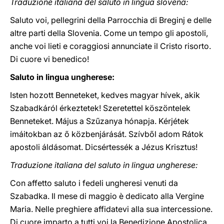
Traduzione italiana del saluto in lingua slovena:
Saluto voi, pellegrini della Parrocchia di Breginj e delle
altre parti della Slovenia. Come un tempo gli apostoli,
anche voi lieti e coraggiosi annunciate il Cristo risorto.
Di cuore vi benedico!
Saluto in lingua ungherese:
Isten hozott Benneteket, kedves magyar hívek, akik
Szabadkáról érkeztetek! Szeretettel köszöntelek
Benneteket. Május a Szűzanya hónapja. Kérjétek
imáitokban az ő közbenjárását. Szívből adom Rátok
apostoli áldásomat. Dicsértessék a Jézus Krisztus!
Traduzione italiana del saluto in lingua ungherese:
Con affetto saluto i fedeli ungheresi venuti da
Szabadka. Il mese di maggio è dedicato alla Vergine
Maria. Nelle preghiere affidatevi alla sua intercessione.
Di cuore imparto a tutti voi la Benedizione Apostolica.