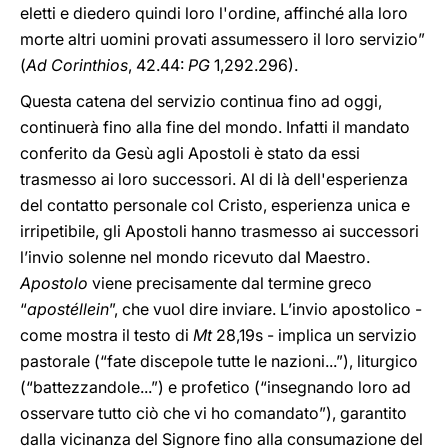
eletti e diedero quindi loro l'ordine, affinché alla loro
morte altri uomini provati assumessero il loro servizio”
(
Ad Corinthios
, 42.44:
PG
1,292.296).
Questa catena del servizio continua fino ad oggi,
continuerà fino alla fine del mondo. Infatti il mandato
conferito da Gesù agli Apostoli è stato da essi
trasmesso ai loro successori. Al di là dell'esperienza
del contatto personale col Cristo, esperienza unica e
irripetibile, gli Apostoli hanno trasmesso ai successori
l’invio solenne nel mondo ricevuto dal Maestro.
Apostolo
viene precisamente dal termine greco
“
apostéllein
”, che vuol dire inviare. L’invio apostolico -
come mostra il testo di
Mt
28,19s - implica un servizio
pastorale (“fate discepole tutte le nazioni...”), liturgico
(“battezzandole...”) e profetico (“insegnando loro ad
osservare tutto ciò che vi ho comandato”), garantito
dalla vicinanza del Signore fino alla consumazione del