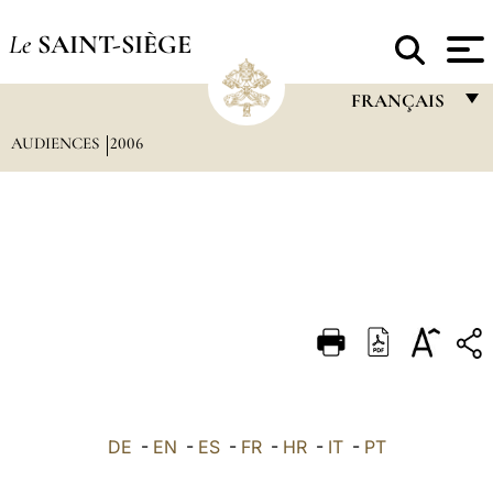
Le
SAINT-SIÈGE
FRANÇAIS
AUDIENCES
2006
FRANÇAIS
ENGLISH
ITALIANO
PORTUGUÊS
ESPAÑOL
DEUTSCH
POLSKI
العربيّة
DE
-
EN
-
ES
-
FR
-
HR
-
IT
-
PT
中文