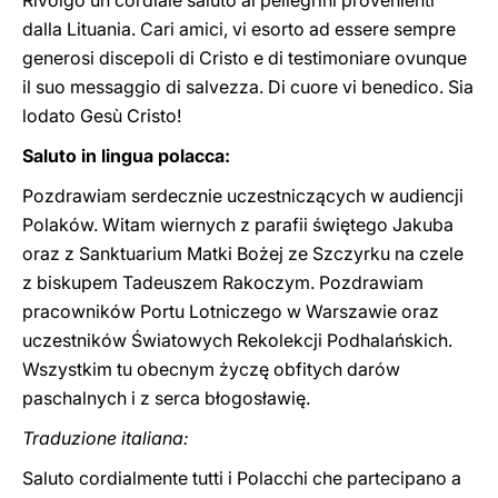
Rivolgo un cordiale saluto ai pellegrini provenienti
dalla Lituania. Cari amici, vi esorto ad essere sempre
generosi discepoli di Cristo e di testimoniare ovunque
il suo messaggio di salvezza. Di cuore vi benedico. Sia
lodato Gesù Cristo!
Saluto in lingua polacca:
Pozdrawiam serdecznie uczestniczących w audiencji
Polaków. Witam wiernych z parafii świętego Jakuba
oraz z Sanktuarium Matki Bożej ze Szczyrku na czele
z biskupem Tadeuszem Rakoczym. Pozdrawiam
pracowników Portu Lotniczego w Warszawie oraz
uczestników Światowych Rekolekcji Podhalańskich.
Wszystkim tu obecnym życzę obfitych darów
paschalnych i z serca błogosławię.
Traduzione italiana:
Saluto cordialmente tutti i Polacchi che partecipano a