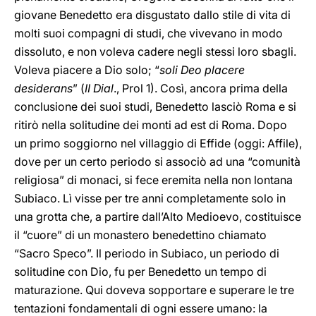
giovane Benedetto era disgustato dallo stile di vita di
molti suoi compagni di studi, che vivevano in modo
dissoluto, e non voleva cadere negli stessi loro sbagli.
Voleva piacere a Dio solo; “
soli Deo placere
desiderans
” (
II Dial
., Prol 1). Così, ancora prima della
conclusione dei suoi studi, Benedetto lasciò Roma e si
ritirò nella solitudine dei monti ad est di Roma. Dopo
un primo soggiorno nel villaggio di Effide (oggi: Affile),
dove per un certo periodo si associò ad una “comunità
religiosa” di monaci, si fece eremita nella non lontana
Subiaco. Lì visse per tre anni completamente solo in
una grotta che, a partire dall’Alto Medioevo, costituisce
il “cuore” di un monastero benedettino chiamato
“Sacro Speco”. Il periodo in Subiaco, un periodo di
solitudine con Dio, fu per Benedetto un tempo di
maturazione. Qui doveva sopportare e superare le tre
tentazioni fondamentali di ogni essere umano: la