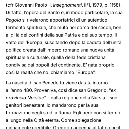
(cfr Giovanni Paolo II,
Insegnamenti
, II/1, 1979, p. 1158).
Di fatto, l’opera del Santo e, in modo particolare, la sua
Regola
si rivelarono apportatrici di un autentico
fermento spirituale, che mutò nel corso dei secoli, ben
al di là dei confini della sua Patria e del suo tempo, il
volto dell’Europa, suscitando dopo la caduta dell’unità
politica creata dall’impero romano una nuova unità
spirituale e culturale, quella della fede cristiana
condivisa dai popoli del continente. E’ nata proprio
così la realtà che noi chiamiamo “Europa”.
La nascita di san Benedetto viene datata intorno
all’anno 480. Proveniva, così dice san Gregorio, “
ex
provincia Nursiae
” – dalla regione della Nursia. I suoi
genitori benestanti lo mandarono per la sua
formazione negli studi a Roma. Egli però non si fermò
a lungo nella Città eterna. Come spiegazione
pienamente credibile, Gregorio accenna al fatto che il