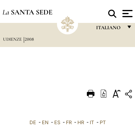
La
SANTA SEDE
ITALIANO
UDIENZE
2008
FRANÇAIS
ENGLISH
ITALIANO
PORTUGUÊS
ESPAÑOL
DEUTSCH
POLSKI
العربيّة
DE
-
EN
-
ES
-
FR
-
HR
-
IT
-
PT
中文