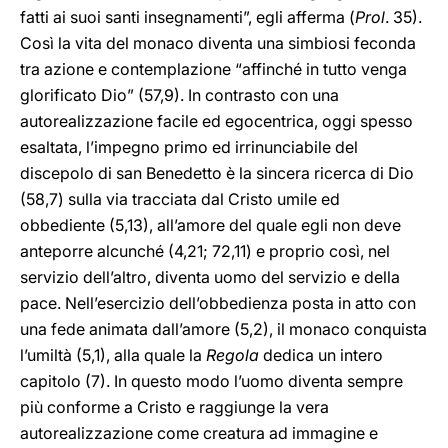
fatti ai suoi santi insegnamenti”, egli afferma (
Prol
. 35).
Così la vita del monaco diventa una simbiosi feconda
tra azione e contemplazione “affinché in tutto venga
glorificato Dio” (57,9). In contrasto con una
autorealizzazione facile ed egocentrica, oggi spesso
esaltata, l’impegno primo ed irrinunciabile del
discepolo di san Benedetto è la sincera ricerca di Dio
(58,7) sulla via tracciata dal Cristo umile ed
obbediente (5,13), all’amore del quale egli non deve
anteporre alcunché (4,21; 72,11) e proprio così, nel
servizio dell’altro, diventa uomo del servizio e della
pace. Nell’esercizio dell’obbedienza posta in atto con
una fede animata dall’amore (5,2), il monaco conquista
l’umiltà (5,1), alla quale la
Regola
dedica un intero
capitolo (7). In questo modo l’uomo diventa sempre
più conforme a Cristo e raggiunge la vera
autorealizzazione come creatura ad immagine e