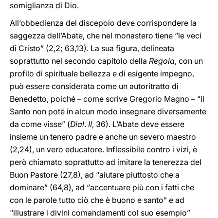
somiglianza di Dio.
All’obbedienza del discepolo deve corrispondere la
saggezza dell’Abate, che nel monastero tiene “le veci
di Cristo” (2,2; 63,13). La sua figura, delineata
soprattutto nel secondo capitolo della
Regola
, con un
profilo di spirituale bellezza e di esigente impegno,
può essere considerata come un autoritratto di
Benedetto, poiché – come scrive Gregorio Magno – “il
Santo non poté in alcun modo insegnare diversamente
da come visse” (
Dial
.
II
, 36). L’Abate deve essere
insieme un tenero padre e anche un severo maestro
(2,24), un vero educatore. Inflessibile contro i vizi, è
però chiamato soprattutto ad imitare la tenerezza del
Buon Pastore (27,8), ad “aiutare piuttosto che a
dominare” (64,8), ad “accentuare più con i fatti che
con le parole tutto ciò che è buono e santo” e ad
“illustrare i divini comandamenti col suo esempio”