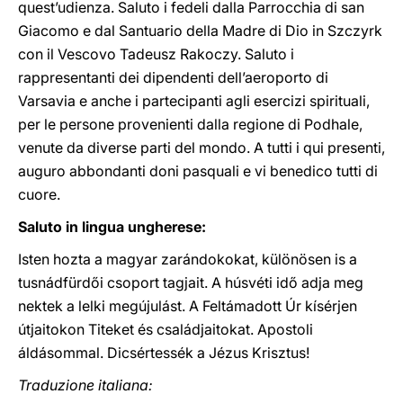
quest’udienza. Saluto i fedeli dalla Parrocchia di san
Giacomo e dal Santuario della Madre di Dio in Szczyrk
con il Vescovo Tadeusz Rakoczy. Saluto i
rappresentanti dei dipendenti dell’aeroporto di
Varsavia e anche i partecipanti agli esercizi spirituali,
per le persone provenienti dalla regione di Podhale,
venute da diverse parti del mondo. A tutti i qui presenti,
auguro abbondanti doni pasquali e vi benedico tutti di
cuore.
Saluto in lingua ungherese:
Isten hozta a magyar zarándokokat, különösen is a
tusnádfürdői csoport tagjait. A húsvéti idő adja meg
nektek a lelki megújulást. A Feltámadott Úr kísérjen
útjaitokon Titeket és családjaitokat. Apostoli
áldásommal. Dicsértessék a Jézus Krisztus!
Traduzione italiana: