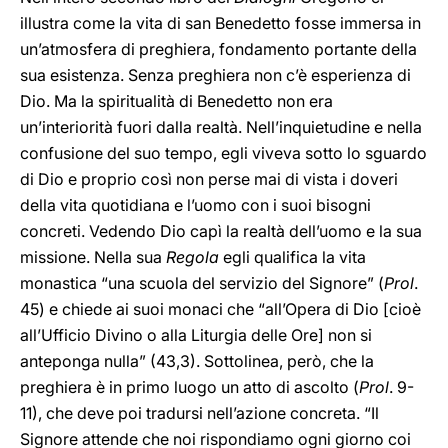
illustra come la vita di san Benedetto fosse immersa in
un’atmosfera di preghiera, fondamento portante della
sua esistenza. Senza preghiera non c’è esperienza di
Dio. Ma la spiritualità di Benedetto non era
un’interiorità fuori dalla realtà. Nell’inquietudine e nella
confusione del suo tempo, egli viveva sotto lo sguardo
di Dio e proprio così non perse mai di vista i doveri
della vita quotidiana e l’uomo con i suoi bisogni
concreti. Vedendo Dio capì la realtà dell’uomo e la sua
missione. Nella sua
Regola
egli qualifica la vita
monastica “una scuola del servizio del Signore” (
Prol
.
45) e chiede ai suoi monaci che “all’Opera di Dio [cioè
all’Ufficio Divino o alla Liturgia delle Ore] non si
anteponga nulla” (43,3). Sottolinea, però, che la
preghiera è in primo luogo un atto di ascolto (
Prol
. 9-
11), che deve poi tradursi nell’azione concreta. “Il
Signore attende che noi rispondiamo ogni giorno coi