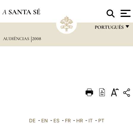
A
SANTA SÉ
PORTUGUÊS
AUDIÊNCIAS
2008
FRANÇAIS
ENGLISH
ITALIANO
PORTUGUÊS
ESPAÑOL
DEUTSCH
POLSKI
العربيّة
DE
-
EN
-
ES
-
FR
-
HR
-
IT
-
PT
中文