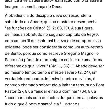
alcança a verdadeira auto-realização como criatura à
imagem e semelhança de Deus.
À obediência do discípulo deve corresponder a
sabedoria do Abade, que no mosteiro desempenha
"as funções de Cristo" (2, 2; 63, 13). A sua figura,
delineada sobretudo no segundo capítulo da
Regra
,
com um perfil de espiritual beleza e de compromisso
exigente, pode ser considerada como um auto-retrato
de Bento, porque como escreve Gregório Magno "o
Santo não pôde de modo algum ensinar de uma forma
diferente da qual viveu" (
Dial. II,
36). O Abade deve ser
ao mesmo tempo terno e mestre severo (2, 24), um
verdadeiro educador. Inflexível contra os vícios, é
contudo chamado sobretudo a imitar a ternura do Bom
Pastor (27, 8), a "ajudar e não a dominar" (64, 8), a
"acentuar mais com os factos do que com as palavras
tudo o que é bom e santo" e a "ilustrar os