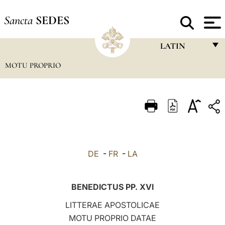
Sancta
SEDES
LATIN
MOTU PROPRIO
FRANÇAIS
ENGLISH
ITALIANO
PORTUGUÊS
ESPAÑOL
DE
-
FR
-
LA
DEUTSCH
POLSKI
BENEDICTUS PP. XVI
العربيّة
LITTERAE APOSTOLICAE
MOTU PROPRIO DATAE
中文