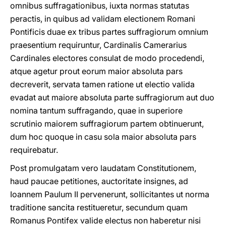
omnibus suffragationibus, iuxta normas statutas
peractis, in quibus ad validam electionem Romani
Pontificis duae ex tribus partes suffragiorum omnium
praesentium requiruntur, Cardinalis Camerarius
Cardinales electores consulat de modo procedendi,
atque agetur prout eorum maior absoluta pars
decreverit, servata tamen ratione ut electio valida
evadat aut maiore absoluta parte suffragiorum aut duo
nomina tantum suffragando, quae in superiore
scrutinio maiorem suffragiorum partem obtinuerunt,
dum hoc quoque in casu sola maior absoluta pars
requirebatur.
Post promulgatam vero laudatam Constitutionem,
haud paucae petitiones, auctoritate insignes, ad
Ioannem Paulum II pervenerunt, sollicitantes ut norma
traditione sancita restitueretur, secundum quam
Romanus Pontifex valide electus non haberetur nisi