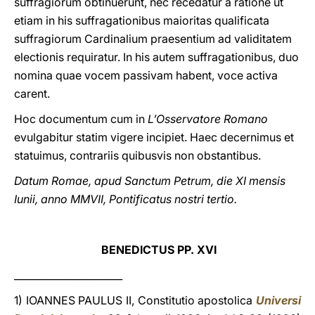
suffragiorum obtinuerunt, nec recedatur a ratione ut
etiam in his suffragationibus maioritas qualificata
suffragiorum Cardinalium praesentium ad validitatem
electionis requiratur. In his autem suffragationibus, duo
nomina quae vocem passivam habent, voce activa
carent.
Hoc documentum cum in
L’Osservatore Romano
evulgabitur statim vigere incipiet. Haec decernimus et
statuimus, contrariis quibusvis non obstantibus.
Datum Romae, apud Sanctum Petrum, die XI mensis
Iunii, anno MMVII, Pontificatus nostri tertio.
BENEDICTUS PP. XVI
______________________
1) IOANNES PAULUS II, Constitutio apostolica
Universi