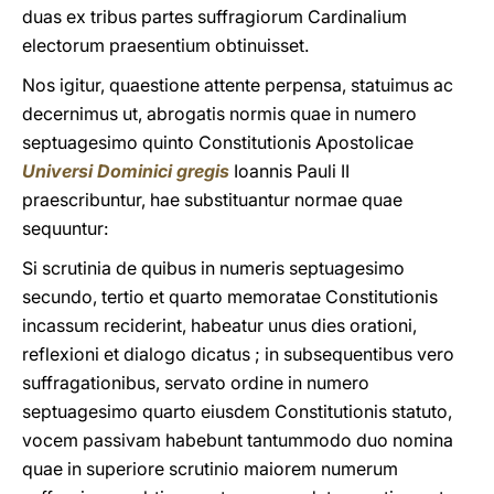
duas ex tribus partes suffragiorum Cardinalium
electorum praesentium obtinuisset.
Nos igitur, quaestione attente perpensa, statuimus ac
decernimus ut, abrogatis normis quae in numero
septuagesimo quinto Constitutionis Apostolicae
Universi Dominici gregis
Ioannis Pauli II
praescribuntur, hae substituantur normae quae
sequuntur:
Si scrutinia de quibus in numeris septuagesimo
secundo, tertio et quarto memoratae Constitutionis
incassum reciderint, habeatur unus dies orationi,
reflexioni et dialogo dicatus ; in subsequentibus vero
suffragationibus, servato ordine in numero
septuagesimo quarto eiusdem Constitutionis statuto,
vocem passivam habebunt tantummodo duo nomina
quae in superiore scrutinio maiorem numerum