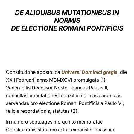
LATINE
DE ALIQUIBUS MUTATIONIBUS IN
NORMIS
DE ELECTIONE ROMANI PONTIFICIS
Constitutione apostolica
Universi Dominici gregis
,
die
XXII Februarii anno MCMXCVI promulgata (1),
Venerabilis Decessor Noster Ioannes Paulus II,
nonnullas immutationes induxit in normas canonicas
servandas pro electione Romani Pontificis a Paulo VI,
felicis recordationis, statutas (2).
In numero septuagesimo quinto memoratae
Constitutionis statutum est ut exhaustis incassum