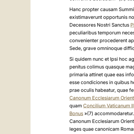
Hanc propter causam Summi P
existimaverunt opportunis no
Decessores Nostri Sanctus
P
peculiaribus temporum necess
convenienter procederent apt
Sede, grave omninoque diffic
Si quidem nunc et Ipsi hoc a
penitus colimus quasque mag
primaria attinet quae eas i
esse condiciones in quibus ho
prae oculis habeatur, quae fe
Canonum Ecclesiarum Orient
quam
Concilium Vaticanum II
Bonus
»(7) accommodaretur.
Canonum Ecclesiarum Orienta
leges quae canonicam Romana