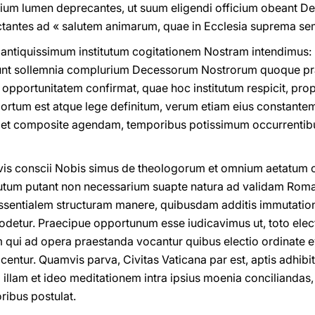
arium lumen deprecantes, ut suum eligendi officium obeant 
antes ad « salutem animarum, quae in Ecclesia suprema sem
antiquissimum institutum cogitationem Nostram intendimus: l
erunt sollemnia complurium Decessorum Nostrorum quoque pr
 opportunitatem confirmat, quae hoc institutum respicit, prop
ortum est atque lege definitum, verum etiam eius constante
te et composite agendam, temporibus potissimum occurrentibu
is conscii Nobis simus de theologorum et omnium aetatum c
utum putant non necessarium suapte natura ad validam Roman
ssentialem structuram manere, quibusdam additis immutationib
detur. Praecipue opportunum esse iudicavimus ut, toto elec
m qui ad opera praestanda vocantur quibus electio ordinate e
ocentur. Quamvis parva, Civitas Vaticana par est, aptis adhibit
illam et ideo meditationem intra ipsius moenia conciliandas,
ribus postulat.