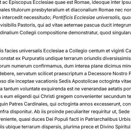
t ac Episcopus Ecclesiae quae est Romae, ideoque inter Ipsu
nales titulorum presbyteralium et diaconalium Romae nec no
 intercedit necessitudo;
Pontificis Ecclesiae universalis,
quon
visibilis Pastoris, qui ad vitae aeternae pascua ducit integr
rdinalium Collegii compositione demonstratur, quod singula
tis facies universalis Ecclesiae a Collegio centum et viginti 
 constat ex Purpuratis undique terrarum oriundis diversissimis
orum numerum confirmamus, dum interea plane dicimus mino
debere, servatum scilicet praescriptum a Decessore Nostro Pa
i ipso die inceptae vacationis Sedis Apostolicae octoginta vit
lla tantum voluntate exquirenda est ne venerandae aetatis po
as eum eligendi qui Christi gregem convenienter secundum 
quin Patres Cardinales, qui octoginta annos excesserunt, c
infra disponitur. Ab iis proinde peculiariter requiritur ut, Se
eniente, quasi duces Dei Populi facti in Patriarchalibus Urbis
iis ubique terrarum dispersis, plurima prece et Divino Spiritu