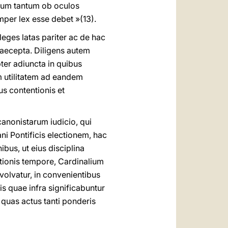
Deum tantum ob oculos
per lex esse debet »(13).
eges latas pariter ac de hac
aecepta. Diligens autem
ter adiuncta in quibus
m utilitatem ad eandem
s contentionis et
anonistarum iudicio, qui
i Pontificis electionem, hac
us, ut eius disciplina
tionis tempore, Cardinalium
volvatur, in convenientibus
is quae infra significabuntur
 quas actus tanti ponderis