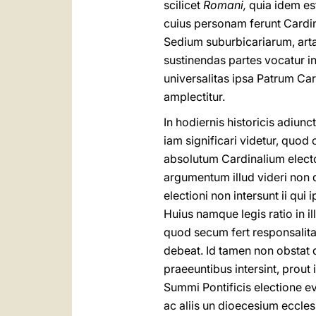
scilicet
Romani,
quia idem es
cuius personam ferunt Cardi
Sedium suburbicariarum, arta
sustinendas partes vocatur in
universalitas ipsa Patrum Ca
amplectitur.
In hodiernis historicis adiunc
iam significari videtur, quod
absolutum Cardinalium elect
argumentum illud videri non 
electioni non intersunt ii qu
Huius namque legis ratio in i
quod secum fert responsalit
debeat. Id tamen non obstat 
praeeuntibus intersint, prout 
Summi Pontificis electione ev
ac aliis un dioecesium eccles