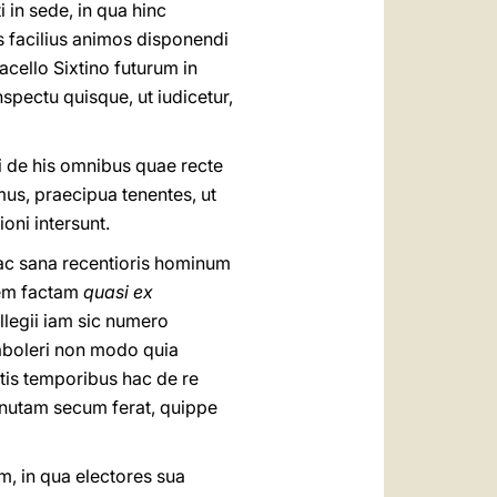
 in sede, in qua hinc
s facilius animos disponendi
acello Sixtino futurum in
spectu quisque, ut iudicetur,
i de his omnibus quae recte
mus, praecipua tenentes, ut
oni intersunt.
ac sana recentioris hominum
nem factam
quasi ex
llegii iam sic numero
aboleri non modo quia
tis temporibus hac de re
minutam secum ferat, quippe
m, in qua electores sua