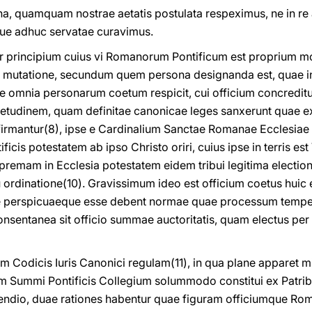
ina, quamquam nostrae aetatis postulata respeximus, ne in re 
que adhuc servatae curavimus.
tur principium cuius vi Romanorum Pontificum est proprium m
utatione, secundum quem persona designanda est, quae i
e omnia personarum coetum respicit, cui officium concreditur
tudinem, quam definitae canonicae leges sanxerunt quae exp
rmantur(8), ipse e Cardinalium Sanctae Romanae Ecclesiae 
ficis potestatem ab ipso Christo oriri, cuius ipse in terris est 
remam in Ecclesia potestatem eidem tribui legitima electio
ordinatione(10). Gravissimum ideo est officium coetus huic e
perspicuaeque esse debent normae quae processum tempera
consentanea sit officio summae auctoritatis, quam electus p
m Codicis Iuris Canonici regulam(11), in qua plane apparet m
 Summi Pontificis Collegium solummodo constitui ex Patribus 
ndio, duae rationes habentur quae figuram officiumque Roma