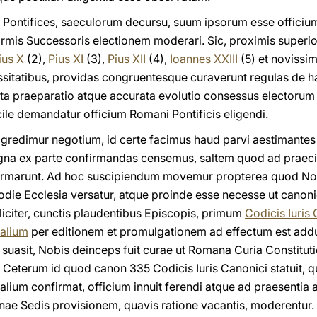
ontifices, saeculorum decursu, suum ipsorum esse officiu
rmis Successoris electionem moderari. Sic, proximis superi
ius X
(2),
Pius XI
(3),
Pius XII
(4),
Ioannes XXIII
(5) et novissi
itatibus, providas congruentesque curaverunt regulas de ha
a praeparatio atque accurata evolutio consessus electorum 
ile demandatur officium Romani Pontificis eligendi.
ggredimur negotium, id certe facimus haud parvi aestimantes 
na ex parte confirmandas censemus, saltem quod ad praecip
nformarunt. Ad hoc suscipiendum movemur propterea quod No
die Ecclesia versatur, atque proinde esse necesse ut canonica
liciter, cunctis plaudentibus Episcopis, primum
Codicis Iuris
alium
per editionem et promulgationem ad effectum est adduc
suasit, Nobis deinceps fuit curae ut Romana Curia Constitut
 Ceterum id quod canon 335
Codicis Iuris Canonici statuit
lium confirmat, officium innuit ferendi atque ad praesenti
e Sedis provisionem, quavis ratione vacantis, moderentur.