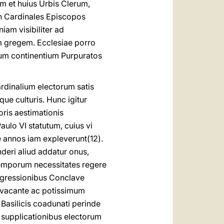
m et huius Urbis Clerum,
n Cardinales Episcopos
iam visibiliter ad
um gregem. Ecclesiae porro
rum continentium Purpuratos
Cardinalium electorum satis
que culturis. Hunc igitur
ris aestimationis
ulo VI statutum, cuius vi
ae annos iam expleverunt(12).
nderi aliud addatur onus,
temporum necessitates regere
ongressionibus Conclave
de vacante ac potissimum
 Basilicis coadunati perinde
i supplicationibus electorum