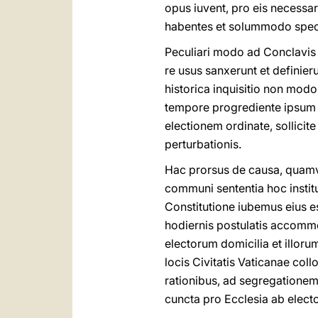
opus iuvent, pro eis necess
habentes et solummodo spect
Peculiari modo ad Conclavis 
re usus sanxerunt et defini
historica inquisitio non modo
tempore progrediente ipsum 
electionem ordinate, sollici
perturbationis.
Hac prorsus de causa, quamv
communi sententia hoc instit
Constitutione iubemus eius e
hodiernis postulatis accommo
electorum domicilia et illoru
locis Civitatis Vaticanae coll
rationibus, ad segregationem 
cuncta pro Ecclesia ab electo