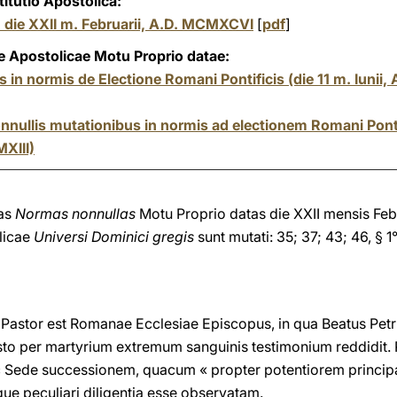
titutio Apostolica:
,
die XXII m. Februarii, A.D. MCMXCVI
[
pdf
]
ae Apostolicae Motu Proprio datae:
 in normis de Electione Romani Pontificis (die 11 m. Iunii,
onnullis mutationibus in normis ad electionem Romani Pontif
MXIII)
cas
Normas nonnullas
Motu Proprio datas die XXII mensis Feb
licae
Universi Dominici gregis
sunt mutati: 35; 37; 43; 46, § 1°
stor est Romanae Ecclesiae Episcopus, in qua Beatus Petru
to per martyrium extremum sanguinis testimonium reddidit. Pla
c Sede successionem, quacum « propter potentiorem princip
ue peculiari diligentia esse observatam.