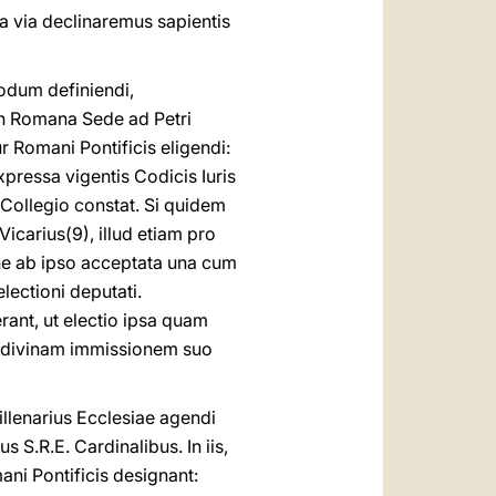
a via declinaremus sapientis
odum definiendi,
n Romana Sede ad Petri
 Romani Pontificis eligendi:
ressa vigentis Codicis Iuris
Collegio constat. Si quidem
Vicarius(9), illud etiam pro
ne ab ipso acceptata una cum
lectioni deputati.
nt, ut electio ipsa quam
er divinam immissionem suo
illenarius Ecclesiae agendi
S.R.E. Cardinalibus. In iis,
ni Pontificis designant: