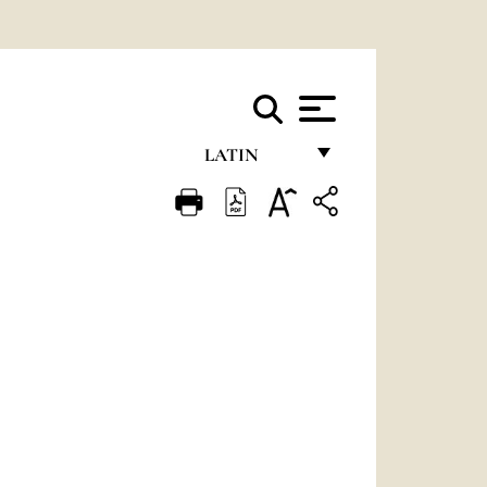
LATIN
FRANÇAIS
ENGLISH
ITALIANO
PORTUGUÊS
ESPAÑOL
DEUTSCH
POLSKI