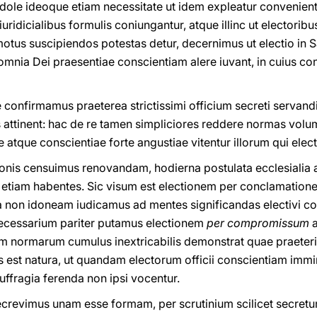
dole ideoque etiam necessitate ut idem expleatur convenienti
iuridicialibus formulis coniungantur, atque illinc ut
electoribu
 motus suscipiendos potestas detur, decernimus ut electio in S
omnia Dei praesentiae conscientiam alere iuvant, in cuius con
e confirmamus praeterea strictissimi officium secreti servand
s attinent: hac de re tamen simpliciores reddere normas volu
atque conscientiae forte angustiae vitentur illorum qui electi
nis censuimus renovandam, hodierna postulata ecclesialia 
s etiam habentes. Sic visum est electionem per conclamatio
ia non idoneam iudicamus ad mentes significandas electivi co
. Necessarium pariter putamus electionem
per compromissum
m normarum cumulus inextricabilis demonstrat quae praeteri
lis est natura, ut quandam electorum officii conscientiam im
 suffragia ferenda non ipsi vocentur.
ecrevimus unam esse formam, per scrutinium scilicet secretu