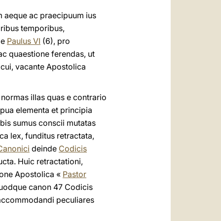
m aeque ac praecipuum ius
oribus temporibus,
me
Paulus VI
(6), pro
c quaestione ferendas, ut
cui, vacante Apostolica
normas illas quas e contrario
ua elementa et principia
bis sumus conscii mutatas
 lex, funditus retractata,
 Canonici
deinde
Codicis
ta. Huic retractationi,
ione Apostolica «
Pastor
, quodque canon 47 Codicis
a accommodandi peculiares