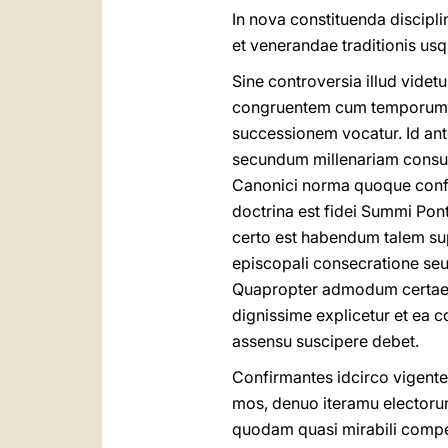
In nova constituenda discipl
et venerandae traditionis us
Sine controversia illud vide
congruentem cum temporum m
successionem vocatur. Id ant
secundum millenariam consue
Canonici norma quoque confi
doctrina est fidei Summi Ponti
certo est habendum talem sup
episcopali consecratione seu 
Quapropter admodum certae 
dignissime explicetur et ea 
assensu suscipere debet.
Confirmantes idcirco vigente
mos, denuo iteramu electorum
quodam quasi mirabili compe