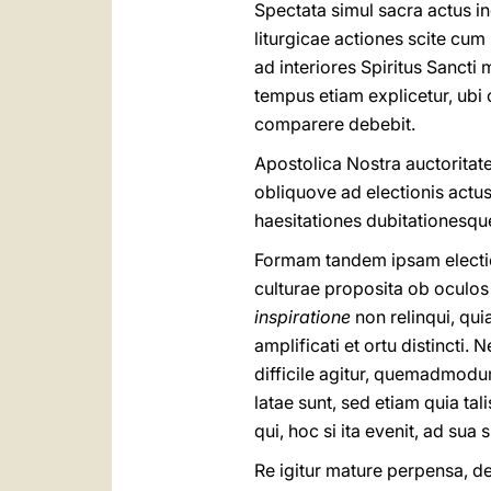
Spectata simul sacra actus in
liturgicae actiones scite cum 
ad interiores Spiritus Sancti
tempus etiam explicetur, ubi 
comparere debebit.
Apostolica Nostra auctoritat
obliquove ad electionis actu
haesitationes dubitationesque 
Formam tandem ipsam electio
culturae proposita ob oculo
inspiratione
non relinqui, qu
amplificati et ortu distincti
difficile agitur, quemadmodu
latae sunt, sed etiam quia ta
qui, hoc si ita evenit, ad sua
Re igitur mature perpensa, d