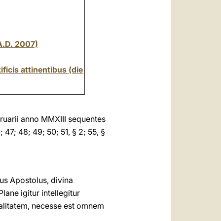
 A.D. 2007)
icis attinentibus (die
ruarii anno MMXIII sequentes
; 47; 48; 49; 50; 51, § 2; 55, §
s Apostolus, divina
ne igitur intellegitur
alitatem, necesse est omnem