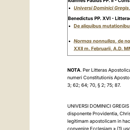
Ioannes Paulus PP. II - Cons
Universi Dominici Gregis
Benedictus PP. XVI - Litter
De aliquibus mutationibus
Normas nonnullas
, de n
XXII m. Februarii, A.D. M
NOTA
. Per Litteras Apostoli
numeri Constitutionis Aposto
3; 62; 64; 70, § 2; 75; 87.
UNIVERSI DOMINICI GREGIS Pa
disponente Providentia, Chris
legitimam apostolicam in ha
convenire Ecclesiam »,(1) usq