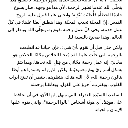
يتجلّى الله عندما تظهر الرحمة، لأن هذا هو وجهه. صار يسوع
خادمًا للخطأة فأُعلِنَت بُنُوّته؛ وانحنى علينا فنزل عليه الروح
القدس. إنّ المحبّة تجذب المحبّة. وهذا ينطبق أيضًا علينا: في كلّ
عمل خدمة، وفي كلّ عمل رحمة نقوم به، يتجلّى الله وينظر إلى
العالم. وهذا صحيح بالنسبة لنا.
ولكن حتى قبل أن نقوم بأيّ شيء، فإن حياتنا قد انطبعت
بالرحمة التي حلّت علينا. لقد مُنِحنا الخلاص مجّانًا. الخلاص هو
مجّانيّ. إنه عمل رحمة مجّاني من قِبَلِ الله تجاهنا. وهذا يتمّ
بشكل أسراريّ يومَ معموديّتنا. ولكن الذين لم يعتمدوا هم أيضًا
ينالون رحمة الله، لأن الله هناك، ينتظرهم، ينتظر أن تفتح أبواب
القلوب. ويقترب، أجرؤ على القول، ويعانقنا برحمته.
لتساعدنا السيّدة العذراء، التي نبتهل إليها الآن، في أن نحافظ
على
هويتنا،
أي هويّة أشخاص "نالوا الرحمة"، والتي يقوم عليها
الإيمان والحياة.