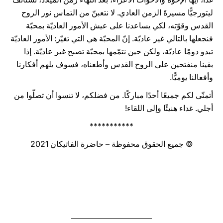
ليتورجيًّا مسيرةَ الزمن العادي. لا نتعبنّ من التماس نور الروح
القدس وقوّته، لكي يساعدنا على عيش الأمور العاديّة بمحبّة
فنجعلها بالتالي غير عاديّة. إنّ المحبّة هي التي تغيّر: الأمور العاديّة
تبدو دومًا عاديّة، ولكن حين نتمّمها بمحبّة تصبح غير عاديّة. إذا
بقينا منفتحين على الروح القدس وأطعناه، فسوف يلهم أفكارنا
وأفعالنا يوميًّا.
أتمنّى لكم جميعًا أحدًا مباركًا. من فضلكم، لا تنسوا أن تصلّوا من
أجلي. غداء هنيئًا وإلى اللقاء!
***********
© جميع الحقوق محفوظة – حاضرة الفاتيكان 2021