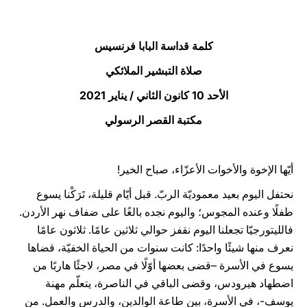
LATINE
كلمة قداسة البابا فرنسيس
صلاة التبشير الملائكي
الأحد 10 كانون الثاني / يناير 2021
مكتبة القصر الرسولي
أيّها الإخوة والأخوات الأعزّاء، صباح الخير!
نحتفل اليوم بعيد معموديّة الربّ. قبل أيّام قليلة، تَرَكْنا يسوع
طفلًا وعنده المجوس؛ واليوم نجده بالغًا على ضفاف نهر الأردن.
فالليتورجيّا تجعلنا اليوم نقفز حوالي ثلاثين عامًا. ثلاثون عامًا
نعرف منها شيئًا واحدًا: كانت سنوات من الحياة الخفيّة، قضاها
يسوع في الأسرة –قضى بعضها أوّلًا في مصر، لاجئًا هاربًا من
اضطهاد هيرودس، وقضى الباقي في الناصرة، يتعلّم مهنة
يوسف-، في الأسرة، بين طاعة الوالدين، والدرس والعمل. من