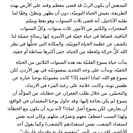
المدهش أن يكون الربّ قد قضى معظم وقته على الأرض بهذه
الطريقة، يعيش الحياة اليوميّة، دون أن يظهر. ونظنّ، وفقًا لما
نقلته الأناجيل، أنه قضى ثلاث السنوات وهو يعظ ويتمّم
المعجزات والكثير من الأمور. ثلاث سنوات. وكلّ السنوات
الباقية، قضاها في حياة خفيّة في الأسرة. إنها رسالة جميلة لنا:
تكشف عن
عظمة الحياة اليوميّة
، والمكانة التي تحتلُّها في نظر
الله كلُّ حركة ولحظة من الحياة، حتى أكثرها بساطة أو خفية.
بدأت حياة يسوع العلنيّة بعد هذه السنوات الثلاثين من الحياة
الخفيّة، وبدأت على وجه التحديد بمعموديّته في نهر الأردن. لكن
يسوع هو الله، لماذا اعتمد إذًا؟ كانت معموديّة يوحنا عبارة عن
طقس توبة، وكانت علامة على رغبة المرء في الارتداد،
والتحسّن، من خلال طلب الغفران عن خطاياه. من المؤكّد أن
يسوع لم يكن بحاجة إليها. وقد حاول يوحنا المعمدان في الواقع،
أن يعارض، لكن يسوع أصرّ. لماذا؟ لأنه يريد أن يكون مع الخطأة:
ولهذا السبب اصطفّ معهم وتصرّف مثلهم. وكان لديه نفس
استعداد الشعب، نفس استعدادهم (الشعب) وكما يقول أحد
الأناشيد، اقترب من النهر "ونفسه عارية وقدماه عاريتان".