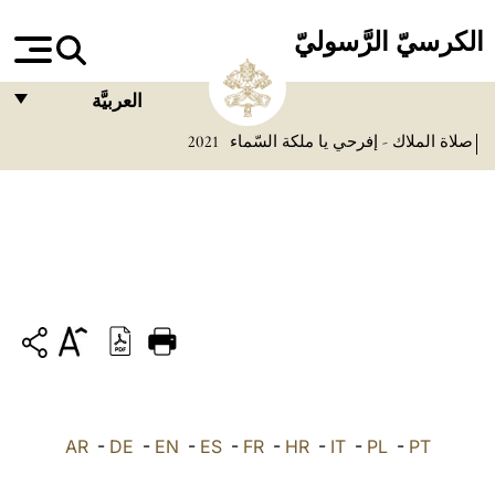
الكرسيّ الرَّسوليّ
العربيَّة
صلاة الملاك - إفرحي يا ملكة السّماء
2021
FRANÇAIS
ENGLISH
ITALIANO
PORTUGUÊS
ESPAÑOL
DEUTSCH
POLSKI
PT
-
PL
-
IT
-
HR
-
FR
-
ES
-
EN
-
DE
العربيّة
-
AR
中文