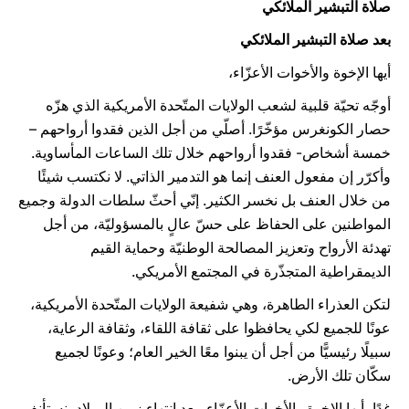
صلاة التبشير الملائكي
بعد صلاة التبشير الملائكي
أيها الإخوة والأخوات الأعزّاء،
أوجّه تحيّة قلبية لشعب الولايات المتّحدة الأمريكية الذي هزّه
حصار الكونغرس مؤخّرًا. أصلّي من أجل الذين فقدوا أرواحهم –
خمسة أشخاص- فقدوا أرواحهم خلال تلك الساعات المأساوية.
وأكرّر إن مفعول العنف إنما هو التدمير الذاتي. لا نكتسب شيئًا
من خلال العنف بل نخسر الكثير. إنّي أحثّ سلطات الدولة وجميع
المواطنين على الحفاظ على حسّ عالٍ بالمسؤوليّة، من أجل
تهدئة الأرواح وتعزيز المصالحة الوطنيّة وحماية القيم
الديمقراطية المتجذّرة في المجتمع الأمريكي.
لتكن العذراء الطاهرة، وهي شفيعة الولايات المتّحدة الأمريكية،
عونًا للجميع لكي يحافظوا على ثقافة اللقاء، وثقافة الرعاية،
سبيلًا رئيسيًّا من أجل أن يبنوا معًا الخير العام؛ وعونًا لجميع
سكّان تلك الأرض.
غدًا، أيها الإخوة والأخوات الأعزّاء، بعد انتهاء زمن الميلاد، نستأنف