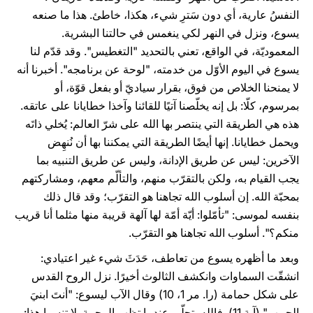
النفسُ عارية، أي دون سَترِ شيء، هكذا، خاطئ. هذا ما صنعه
يسوع، ونزل في النهر لكي ينغمس في حالتنا البشرية.
المعموديّة، في الواقع، تعني بالتحديد "التغطيس". وقد قدّم لنا
يسوع في اليوم الأوّل من خدمته، "لوحة عن برنامجه". أخبرنا أنه
لا يمنحنا الخلاص من فوق، بقرار سياديّ أو بفعل قوّة، أو
بمرسوم، كلّا: بل إنه يخلّصنا آتيًا للقائنا وآخذا خطايانا على عاتقه.
هذه هي الطريقة التي ينتصر بها الله على شرّ العالم: يُخلي ذاتَه
ويحمل خطايانا. إنها أيضًا الطريقة التي يمكننا بها أن نُنهِض
الآخرين: ليس عن طريق الإدانة، وليس عن طريق التنبيه بما
يجب القيام به، ولكن بالتقرّب منهم، والتألّم معهم، ومشاركتهم
بمحبّة الله. إن أسلوب الله تجاهنا هو التقرّب؛ وقد قال ذلك
بنفسه لموسى: "تأمّلوا: أيّة أمّة لها آلهة قريبة منها مثلما أنا قريب
منكم؟". أسلوب الله تجاهنا هو التقرّب.
وبعد ما أظهره يسوع من تعاطف، حَدَثَ شيء غير اعتيادي:
انشقّت السماوات وانكشف الثالوث أخيرًا. نزل الروح القدس
على شكل حمامة (را. مر 1، 10) وقال الآب ليسوع: "أنتَ ابنيَ
الحبيب" (آية 11). فالله يتجلّى عندما تظهر الرحمة. لا تنسوا هذا: