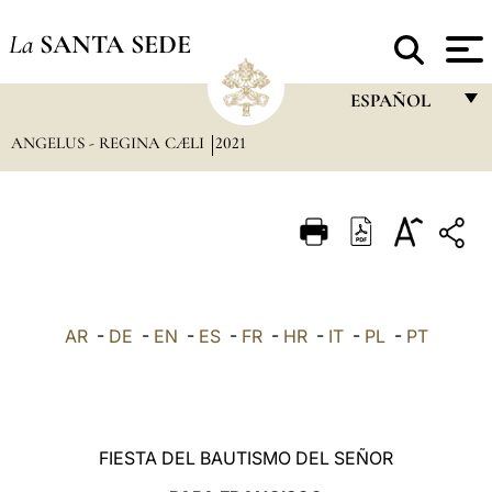
La
SANTA SEDE
ESPAÑOL
ANGELUS - REGINA CÆLI
2021
FRANÇAIS
ENGLISH
ITALIANO
PORTUGUÊS
ESPAÑOL
AR
-
DE
-
EN
-
ES
-
FR
-
HR
-
IT
-
PL
-
PT
DEUTSCH
POLSKI
العربيّة
FIESTA DEL BAUTISMO DEL SEÑOR
中文