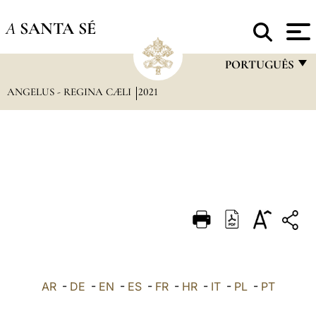
A
SANTA SÉ
PORTUGUÊS
ANGELUS - REGINA CÆLI
2021
FRANÇAIS
ENGLISH
ITALIANO
PORTUGUÊS
ESPAÑOL
DEUTSCH
POLSKI
العربيّة
AR
-
DE
-
EN
-
ES
-
FR
-
HR
-
IT
-
PL
-
PT
中文