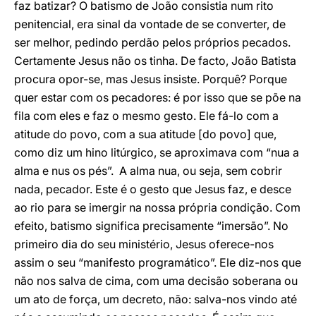
faz batizar? O batismo de João consistia num rito
penitencial, era sinal da vontade de se converter, de
ser melhor, pedindo perdão pelos próprios pecados.
Certamente Jesus não os tinha. De facto, João Batista
procura opor-se, mas Jesus insiste. Porquê? Porque
quer estar com os pecadores: é por isso que se põe na
fila com eles e faz o mesmo gesto. Ele fá-lo com a
atitude do povo, com a sua atitude [do povo] que,
como diz um hino litúrgico, se aproximava com “nua a
alma e nus os pés”. A alma nua, ou seja, sem cobrir
nada, pecador. Este é o gesto que Jesus faz, e desce
ao rio para se imergir na nossa própria condição. Com
efeito, batismo significa precisamente “imersão”. No
primeiro dia do seu ministério, Jesus oferece-nos
assim o seu “manifesto programático”. Ele diz-nos que
não nos salva de cima, com uma decisão soberana ou
um ato de força, um decreto, não: salva-nos vindo até