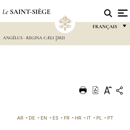
Le
SAINT-SIÈGE
FRANÇAIS
ANGÉLUS - REGINA CÆLI
2021
FRANÇAIS
ENGLISH
ITALIANO
PORTUGUÊS
ESPAÑOL
DEUTSCH
POLSKI
العربيّة
AR
-
DE
-
EN
-
ES
-
FR
-
HR
-
IT
-
PL
-
PT
中文