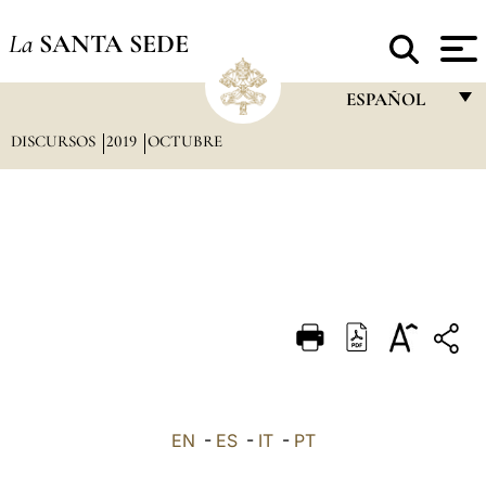
La
SANTA SEDE
ESPAÑOL
DISCURSOS
2019
OCTUBRE
FRANÇAIS
ENGLISH
ITALIANO
PORTUGUÊS
ESPAÑOL
DEUTSCH
POLSKI
العربيّة
EN
-
ES
-
IT
-
PT
中文