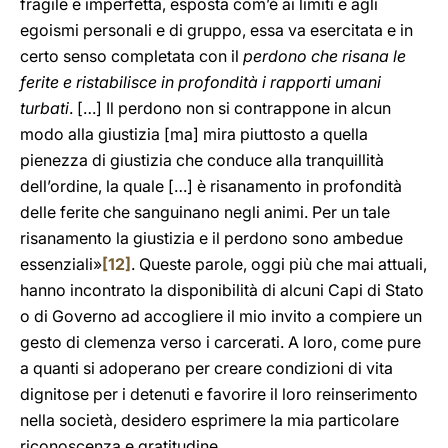
fragile e imperfetta, esposta com’è ai limiti e agli
egoismi personali e di gruppo, essa va esercitata e in
certo senso completata con il
perdono che risana le
ferite e ristabilisce in profondità i rapporti umani
turbati
. […] Il perdono non si contrappone in alcun
modo alla giustizia [ma] mira piuttosto a quella
pienezza di giustizia che conduce alla tranquillità
dell’ordine, la quale […] è risanamento in profondità
delle ferite che sanguinano negli animi. Per un tale
risanamento la giustizia e il perdono sono ambedue
essenziali»
[12]
. Queste parole, oggi più che mai attuali,
hanno incontrato la disponibilità di alcuni Capi di Stato
o di Governo ad accogliere il mio invito a compiere un
gesto di clemenza verso i carcerati. A loro, come pure
a quanti si adoperano per creare condizioni di vita
dignitose per i detenuti e favorire il loro reinserimento
nella società, desidero esprimere la mia particolare
riconoscenza e gratitudine.