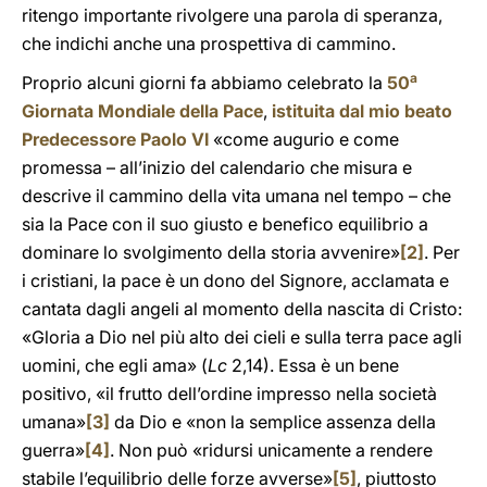
ritengo importante rivolgere una parola di speranza,
che indichi anche una prospettiva di cammino.
a
Proprio alcuni giorni fa abbiamo celebrato la
50
Giornata Mondiale della Pace
,
istituita dal mio beato
Predecessore
Paolo VI
«come augurio e come
promessa – all’inizio del calendario che misura e
descrive il cammino della vita umana nel tempo – che
sia la Pace con il suo giusto e benefico equilibrio a
dominare lo svolgimento della storia avvenire»
[2]
. Per
i cristiani, la pace è un dono del Signore, acclamata e
cantata dagli angeli al momento della nascita di Cristo:
«Gloria a Dio nel più alto dei cieli e sulla terra pace agli
uomini, che egli ama» (
Lc
2,14). Essa è un bene
positivo, «il frutto dell’ordine impresso nella società
umana»
[3]
da Dio e «non la semplice assenza della
guerra»
[4]
. Non può «ridursi unicamente a rendere
stabile l’equilibrio delle forze avverse»
[5]
, piuttosto