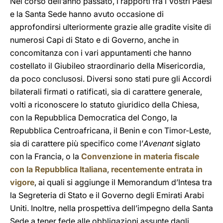
Nel corso dell’anno passato, i rapporti fra i Vostri Paesi
e la Santa Sede hanno avuto occasione di
approfondirsi ulteriormente grazie alle gradite visite di
numerosi Capi di Stato e di Governo, anche in
concomitanza con i vari appuntamenti che hanno
costellato il Giubileo straordinario della Misericordia,
da poco conclusosi. Diversi sono stati pure gli Accordi
bilaterali firmati o ratificati, sia di carattere generale,
volti a riconoscere lo statuto giuridico della Chiesa,
con la Repubblica Democratica del Congo, la
Repubblica Centroafricana, il Benin e con Timor-Leste,
sia di carattere più specifico come l’
Avenant
siglato
con la Francia, o la
Convenzione in materia fiscale
con la Repubblica Italiana
,
recentemente entrata in
vigore
, ai quali si aggiunge il Memorandum d’Intesa tra
la Segreteria di Stato e il Governo degli Emirati Arabi
Uniti. Inoltre, nella prospettiva dell’impegno della Santa
Sede a tener fede alle obbligazioni assunte dagli