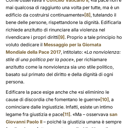
Come osservava il
Concilio Vaticano II
, «la pace non è
mai qualcosa di raggiunto una volta per tutte, ma è un
edificio da costruirsi continuamente»
[8]
, tutelando il
bene delle persone, rispettandone la dignità. Edificarla
richiede anzitutto di rinunciare alla violenza nel
rivendicare i propri diritti
[9]
. Proprio a tale principio ho
voluto dedicare il
Messaggio per la Giornata
Mondiale della Pace 2017
, intitolato: «
La nonviolenza:
stile di una politica per la pace
», per richiamare
anzitutto come la nonviolenza sia uno stile politico,
basato sul primato del diritto e della dignità di ogni
persona.
Edificare la pace esige anche che «si eliminino le
cause di discordia che fomentano le guerre»
[10]
, a
cominciare dalle ingiustizie. Infatti, esiste un intimo
legame fra giustizia e pace
[11]
. «Ma – osservava
san
Giovanni Paolo II
– poiché la giustizia umana è sempre