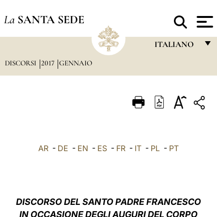
La
SANTA SEDE
ITALIANO
DISCORSI
2017
GENNAIO
FRANÇAIS
ENGLISH
ITALIANO
PORTUGUÊS
ESPAÑOL
AR
-
DE
-
EN
-
ES
-
FR
-
IT
-
PL
-
PT
DEUTSCH
POLSKI
العربيّة
DISCORSO DEL SANTO PADRE FRANCESCO
IN OCCASIONE DEGLI AUGURI DEL CORPO
中文