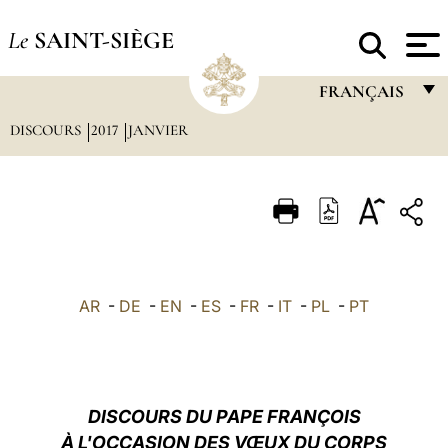
Le
SAINT-SIÈGE
FRANÇAIS
DISCOURS
2017
JANVIER
FRANÇAIS
ENGLISH
ITALIANO
PORTUGUÊS
ESPAÑOL
AR
-
DE
-
EN
-
ES
-
FR
-
IT
-
PL
-
PT
DEUTSCH
POLSKI
العربيّة
DISCOURS DU PAPE FRANÇOIS
À L'OCCASION DES VŒUX DU CORPS
中文